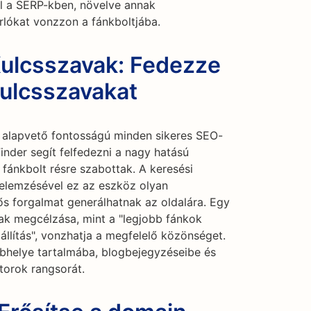
el a SERP-kben, növelve annak
rlókat vonzzon a fánkboltjába.
Kulcsszavak: Fedezze
kulcsszavakat
a alapvető fontosságú minden sikeres SEO-
nder segít felfedezni a nagy hatású
 fánkbolt résre szabottak. A keresési
 elemzésével ez az eszköz olyan
ős forgalmat generálhatnak az oldalára. Egy
ak megcélzása, mint a "legjobb fánkok
állítás", vonzhatja a megfelelő közönséget.
bhelye tartalmába, blogbejegyzéseibe és
otorok rangsorát.