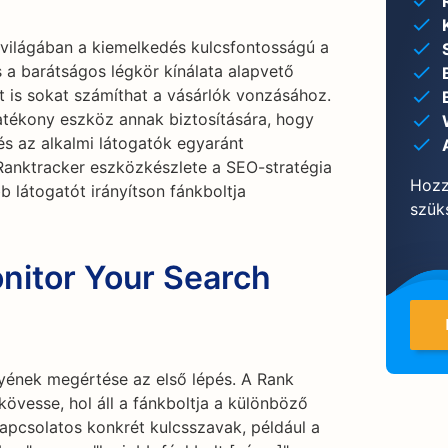
 világában a kiemelkedés kulcsfontosságú a
 a barátságos légkör kínálata alapvető
ét is sokat számíthat a vásárlók vonzásához.
atékony eszköz annak biztosítására, hogy
és az alkalmi látogatók egyaránt
Ranktracker eszközkészlete a SEO-stratégia
Hozz
 látogatót irányítson fánkboltja
szüks
nitor Your Search
nyének megértése az első lépés. A Rank
övesse, hol áll a fánkboltja a különböző
pcsolatos konkrét kulcsszavak, például a