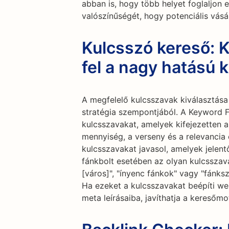
abban is, hogy több helyet foglaljon 
valószínűségét, hogy potenciális vásá
Kulcsszó kereső: 
fel a nagy hatású 
A megfelelő kulcsszavak kiválasztás
stratégia szempontjából. A Keyword Fi
kulcsszavakat, amelyek kifejezetten a
mennyiség, a verseny és a relevancia
kulcsszavakat javasol, amelyek jelent
fánkbolt esetében az olyan kulcsszav
[város]", "ínyenc fánkok" vagy "fánksz
Ha ezeket a kulcsszavakat beépíti we
meta leírásaiba, javíthatja a keresőm