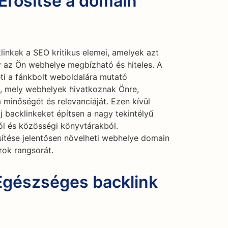
Erősítse a domain
linkek a SEO kritikus elemei, amelyek azt
 az Ön webhelye megbízható és hiteles. A
ti a fánkbolt weboldalára mutató
i, mely webhelyek hivatkoznak Önre,
 minőségét és relevanciáját. Ezen kívül
j backlinkeket építsen a nagy tekintélyű
ról és közösségi könyvtárakból.
sítése jelentősen növelheti webhelye domain
rok rangsorát.
 Egészséges backlink