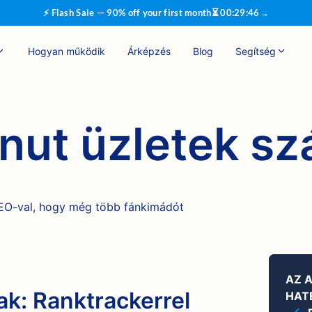
⚡ Flash Sale — 90% off your first month
⏳
00
:
29
:
45
→
Hogyan működik
Árképzés
Blog
Segítség
nut üzletek s
 SEO-val, hogy még több fánkimádót
AZ 
ak: Ranktrackerrel
HAT