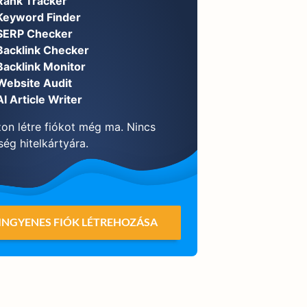
Rank Tracker
Keyword Finder
SERP Checker
Backlink Checker
Backlink Monitor
Website Audit
AI Article Writer
on létre fiókot még ma. Nincs
ég hitelkártyára.
INGYENES FIÓK LÉTREHOZÁSA