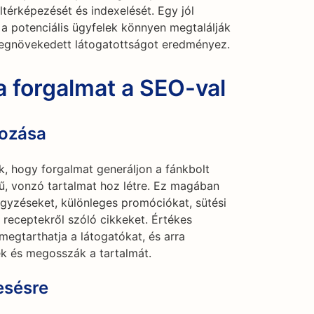
térképezését és indexelését. Egy jól
y a potenciális ügyfelek könnyen megtalálják
megnövekedett látogatottságot eredményez.
 forgalmat a SEO-val
hozása
, hogy forgalmat generáljon a fánkbolt
ű, vonzó tartalmat hoz létre. Ez magában
jegyzéseket, különleges promóciókat, sütési
s receptekről szóló cikkeket. Értékes
megtarthatja a látogatókat, és arra
ek és megosszák a tartalmát.
esésre