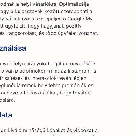
dnak a helyi vásárlókra. Optimalizálja
 hogy a kulcsszavak között szerepelteti a
hogy vállalkozása szerepeljen a Google My
tt ügyfeleit, hogy hagyjanak pozitív
sési rangsorolást, és több ügyfelet vonzhat.
ználása
 webhelyre irányuló forgalom növelésére.
olyan platformokon, mint az Instagram, a
rissítések és interakciók révén lépjen
gi média remek hely lehet promóciók és
tönözve a felhasználókat, hogy további
dalára.
lata
jon kiváló minőségű képeket és videókat a