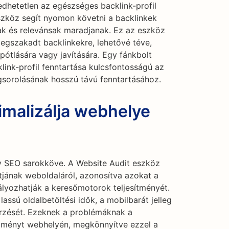
dhetetlen az egészséges backlink-profil
szköz segít nyomon követni a backlinkek
vak és relevánsak maradjanak. Ez az eszköz
megszakadt backlinkekre, lehetővé téve,
pótlására vagy javítására. Egy fánkbolt
ink-profil fenntartása kulcsfontosságú az
gsorolásának hosszú távú fenntartásához.
imalizálja webhelye
ny SEO sarokköve. A Website Audit eszköz
jának weboldaláról, azonosítva azokat a
lyozhatják a keresőmotorok teljesítményét.
lassú oldalbetöltési idők, a mobilbarát jelleg
rzését. Ezeknek a problémáknak a
 élményt webhelyén, megkönnyítve ezzel a