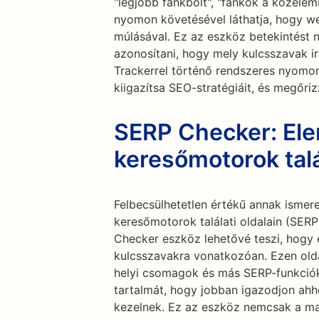
"legjobb fánkbolt", "fánkok a közelem
nyomon követésével láthatja, hogy we
múlásával. Ez az eszköz betekintést n
azonosítani, hogy mely kulcsszavak ir
Trackerrel történő rendszeres nyomon
kiigazítsa SEO-stratégiáit, és megőri
SERP Checker: El
keresőmotorok talál
Felbecsülhetetlen értékű annak ismere
keresőmotorok találati oldalain (SER
Checker eszköz lehetővé teszi, hogy
kulcsszavakra vonatkozóan. Ezen olda
helyi csomagok és más SERP-funkciók 
tartalmát, hogy jobban igazodjon ahh
kezelnek. Ez az eszköz nemcsak a ma