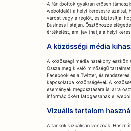
A fánkboltok gyakran erősen támaszko
weboldalát a helyi keresésre azáltal,
várost vagy a régiót, és biztosítja, 
Business listáján. Ösztönözze elégede
értékelést, ami javíthatja a helyi kere
A közösségi média kihas
A közösségi média hatékony eszköz a
Ossza meg kiváló minőségű tartalmát 
Facebook és a Twitter, és rendszeres f
kapcsolatba közönségével. A közössé
események megosztására is, arra ösz
információkért látogassanak el webol
Vizuális tartalom haszná
A fánkok vizuálisan vonzóak. Használ