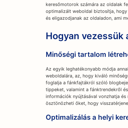
keresőmotorok számára az oldalak fel
optimalizált weboldal biztosítja, hog
és eligazodjanak az oldaladon, ami 
Hogyan vezessük a
Minőségi tartalom létre
Az egyik leghatékonyabb módja annak
weboldalára, az, hogy kiváló minőség
foglalja a fánkfajtákról szóló blogbe
tippeket, valamint a fánktrendekről é
információk nyújtásával vonzhatja és 
ösztönözheti őket, hogy visszatérjen
Optimalizálás a helyi ker