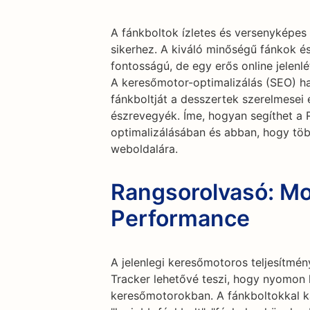
A fánkboltok ízletes és versenyképes
sikerhez. A kiváló minőségű fánkok és
fontosságú, de egy erős online jelenl
A keresőmotor-optimalizálás (SEO) h
fánkboltját a desszertek szerelmesei 
észrevegyék. Íme, hogyan segíthet a 
optimalizálásában és abban, hogy több
weboldalára.
Rangsorolvasó: Mo
Performance
A jelenlegi keresőmotoros teljesítmé
Tracker lehetővé teszi, hogy nyomon k
keresőmotorokban. A fánkboltokkal ka