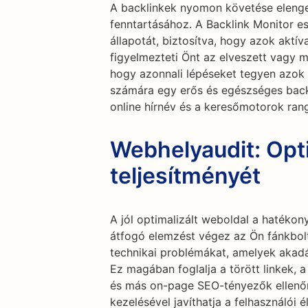
A backlinkek nyomon követése elenge
fenntartásához. A Backlink Monitor e
állapotát, biztosítva, hogy azok aktí
figyelmezteti Önt az elveszett vagy 
hogy azonnali lépéseket tegyen azok 
számára egy erős és egészséges backl
online hírnév és a keresőmotorok ran
Webhelyaudit: Opt
teljesítményét
A jól optimalizált weboldal a hatéko
átfogó elemzést végez az Ön fánkbolt
technikai problémákat, amelyek akadá
Ez magában foglalja a törött linkek, a 
és más on-page SEO-tényezők ellenő
kezelésével javíthatja a felhasználói