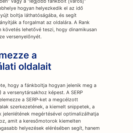
ben" vagy a "legjobb fánkbolt [város]"
bhelye hogyan helyezkedik el az idő
yújt boltja láthatóságába, és segít
ányítják a forgalmat az oldalára. A Rank
 követés lehetővé teszi, hogy dinamikusan
zze versenyelőnyét.
emezze a
ati oldalait
te, hogy a fánkboltja hogyan jelenik meg a
P) a versenytársakhoz képest. A SERP
 elemezze a SERP-ket a megcélzott
lak szerkezetének, a kiemelt snippetek, a
jelenlétének megértésével optimalizálhatja
oz, amit a keresőmotorok kiemelten
gasabb helyezések elérésében segít, hanem