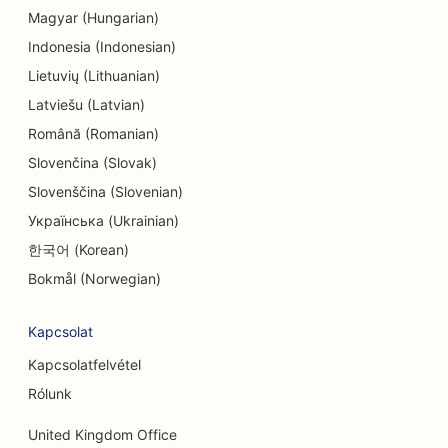
Magyar (Hungarian)
SEO elektronikai üzletek számára
Indonesia (Indonesian)
SEO mérnöki irodák számára
Lietuvių (Lithuanian)
SEO endodontistáknak
Latviešu (Latvian)
Română (Romanian)
SEO a szórakozás és rekreáció számára
Slovenčina (Slovak)
SEO a szabadulószobák számára
Slovenščina (Slovenian)
Українська (Ukrainian)
EO etnikai éttermek számára
한국어 (Korean)
SEO a Farm-to-Table éttermek számára
Bokmål (Norwegian)
SEO az arcfelvarrás szolgáltatásokhoz
Kapcsolat
SEO családi éttermek számára
Kapcsolatfelvétel
SEO pénzügyi tervezőknek
Rólunk
SEO gyorséttermek számára
United Kingdom Office