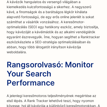
A kávézók hangulatos és versengő világában a
kiemelkedés kulcsfontosságú a sikerhez. A nagyszerű
kávé, a finomságok és a barátságos légkör kínálata
alapvető fontosságú, de egy erős online jelenlét is sokat
számíthat a vásárlók vonzásához. A keresőmotor-
optimalizálás (SEO) egy hatékony eszköz, amely biztosítja,
hogy kávézóját a kávéimádók és az alkalmi vendéglátók
egyaránt észrevegyék. Íme, hogyan segíthet a Ranktracker
eszközkészlete a SEO-stratégia optimalizálásában és
abban, hogy több látogatót irányítson kávézója
weboldalára.
Rangsorolvasó: Monitor
Your Search
Performance
A jelenlegi keresőmotoros teljesítményének megértése az
első lépés. A Rank Tracker lehetővé teszi, hogy nyomon
kövesse, hol áll kávézója a különböző keresőmotorokban. A