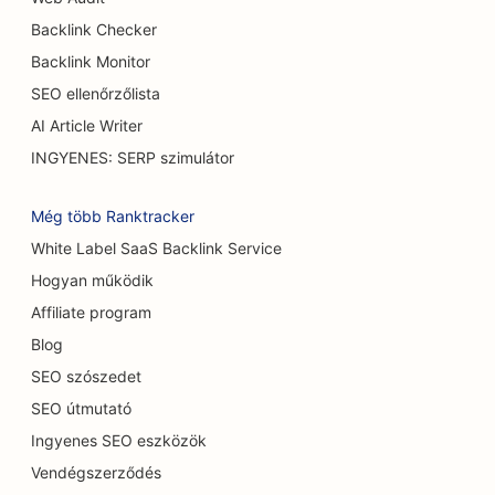
SEO a Burger Trucks számára
Backlink Checker
SEO az égési sebészek számára
Backlink Monitor
SEO ellenőrzőlista
SEO kávézók számára
AI Article Writer
SEO a cukrászdák számára
INGYENES: SERP szimulátor
SEO alkalmi éttermek számára
Még több Ranktracker
SEO a szőnyeg és padlóburkoló üzletek számára
White Label SaaS Backlink Service
Hogyan működik
SEO autómosók számára
Affiliate program
SEO autókereskedések számára
Blog
SEO a takarítási szolgáltatások számára
SEO szószedet
SEO útmutató
SEO a csontkovácsok számára
Ingyenes SEO eszközök
SEO a macskakávézók számára
Vendégszerződés