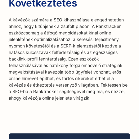
Következtetés
A kávézók számára a SEO kihasználása elengedhetetlen
ahhoz, hogy kitűnjenek a zsúfolt piacon. A Ranktracker
eszközcsomagja átfogó megoldásokat kínál online
jelenlétének optimalizálásához, a keresési teljesítmény
nyomon követésétől és a SERP-k elemzésétől kezdve a
hatásos kulcsszavak felfedezéséig és az egészséges
backlink-profil fenntartásáig. Ezen eszközök
felhasználásával és hatékony forgalomnövelő stratégiák
megvalósításával kávézója több ügyfelet vonzhat, erős
online hírnevet építhet, és tartós sikereket érhet el a
kávézás és étkeztetés versenyző világában. Fektessen be
a SEO-ba a Ranktracker segítségével még ma, és nézze,
ahogy kávézója online jelenléte virágzik.