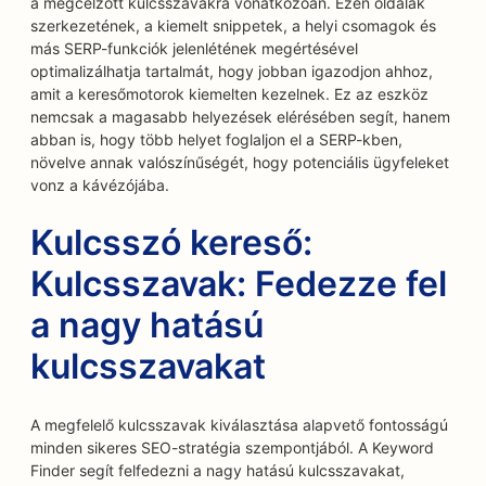
a megcélzott kulcsszavakra vonatkozóan. Ezen oldalak
szerkezetének, a kiemelt snippetek, a helyi csomagok és
más SERP-funkciók jelenlétének megértésével
optimalizálhatja tartalmát, hogy jobban igazodjon ahhoz,
amit a keresőmotorok kiemelten kezelnek. Ez az eszköz
nemcsak a magasabb helyezések elérésében segít, hanem
abban is, hogy több helyet foglaljon el a SERP-kben,
növelve annak valószínűségét, hogy potenciális ügyfeleket
vonz a kávézójába.
Kulcsszó kereső:
Kulcsszavak: Fedezze fel
a nagy hatású
kulcsszavakat
A megfelelő kulcsszavak kiválasztása alapvető fontosságú
minden sikeres SEO-stratégia szempontjából. A Keyword
Finder segít felfedezni a nagy hatású kulcsszavakat,