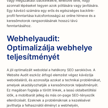
vagy megszakadt backlinkekre, lehetővé téve, hogy
azonnali lépéseket tegyen azok pótlására vagy javítására.
Egy kávézó számára egy erős és egészséges backlink-
profil fenntartása kulcsfontosságú az online hírneve és a
keresőmotorok rangsorolásának hosszú távú
fenntartásához.
Webhelyaudit:
Optimalizálja webhelye
teljesítményét
A jól optimalizált weboldal a hatékony SEO sarokköve. A
Website Audit eszköz átfogó elemzést végez kávézója
weboldaláról, és azonosítja azokat a technikai problémákat,
amelyek akadályozhatják a keresőmotorok teljesítményét.
Ez magában foglalja a törött linkek, a lassú oldalbetöltési
idők, a mobilbarát jelleg és más on-page SEO-tényezők
ellenőrzését. Ezeknek a problémáknak a kezelésével
javíthatja a felhasználói élményt a webhelyén,