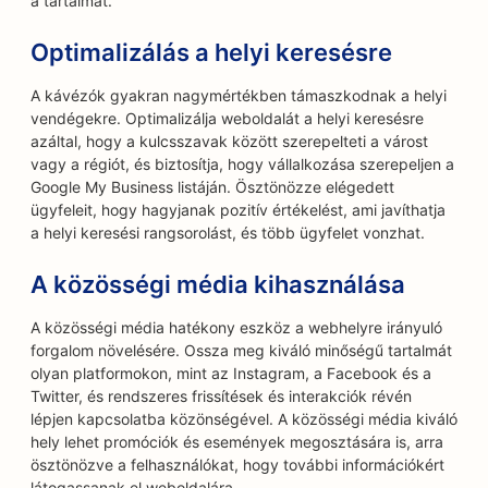
a tartalmát.
Optimalizálás a helyi keresésre
A kávézók gyakran nagymértékben támaszkodnak a helyi
vendégekre. Optimalizálja weboldalát a helyi keresésre
azáltal, hogy a kulcsszavak között szerepelteti a várost
vagy a régiót, és biztosítja, hogy vállalkozása szerepeljen a
Google My Business listáján. Ösztönözze elégedett
ügyfeleit, hogy hagyjanak pozitív értékelést, ami javíthatja
a helyi keresési rangsorolást, és több ügyfelet vonzhat.
A közösségi média kihasználása
A közösségi média hatékony eszköz a webhelyre irányuló
forgalom növelésére. Ossza meg kiváló minőségű tartalmát
olyan platformokon, mint az Instagram, a Facebook és a
Twitter, és rendszeres frissítések és interakciók révén
lépjen kapcsolatba közönségével. A közösségi média kiváló
hely lehet promóciók és események megosztására is, arra
ösztönözve a felhasználókat, hogy további információkért
látogassanak el weboldalára.