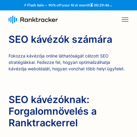
⚡ Flash Sale — 90% off your first month
⏳
00
:
29
:
45
→
SEO kávézók számára
Fokozza kávézója online láthatóságát célzott SEO
stratégiákkal. Fedezze fel, hogyan optimalizálhatja
kávézója weboldalát, hogyan vonzhat több helyi ügyfelet.
SEO kávézóknak:
Forgalomnövelés a
Ranktrackerrel