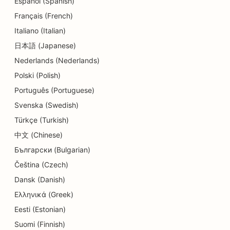
Español (Spanish)
SEO a táncstúdiók számára
Français (French)
SEO a bőrradírozási szolgáltatásokhoz
Italiano (Italian)
SEO az óvodák számára
日本語 (Japanese)
Nederlands (Nederlands)
SEO fogászati klinikák számára
Polski (Polish)
SEO a részletek üzletei számára
Português (Portuguese)
Svenska (Swedish)
SEO for Diners
Türkçe (Turkish)
SEO a süteményboltok számára
中文 (Chinese)
SEO az oktatási és gyermekgondozási
Български (Bulgarian)
szolgáltatásokhoz
Čeština (Czech)
Dansk (Danish)
SEO a Donut üzletek számára
Ελληνικά (Greek)
SEO villanyszerelők számára
Eesti (Estonian)
SEO a vegytisztítók számára
Suomi (Finnish)