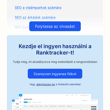
SEO a vidámparkok számára
SEO az árkádok számára
Folytassa az olvasást
SEO építészeti irodák számára
SEO kézműves kávépörkölők számára
Kezdje el ingyen használni a
SEO az autóalkatrész üzletek számára
Ranktracker-t!
SEO az autójavító üzletek számára
Tudja meg, mi akadályozza meg weboldalát a rangsorolásban
SEO az autószerelő műhelyek számára
Szerezzen ingyenes fiókot
SEO az autóipari vállalkozások számára
Vagy
Jelentkezzen be
a hitelesítő adatokkal
SEO az óvadéki szolgáltatások számára
SEO bankok számára
SEO pékségek számára