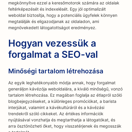
megkönnyítve ezzel a keresőmotorok számára az oldalak
feltérképezését és indexelését. Egy jól optimalizált
weboldal biztosítja, hogy a potenciális ügyfelek könnyen
megtalálják és eligazodjanak az oldaladon, ami
megnövekedett látogatottságot eredményez.
Hogyan vezessük a
forgalmat a SEO-val
Minőségi tartalom létrehozása
Az egyik leghatékonyabb módja annak, hogy forgalmat
generáljon kávézója weboldalára, a kiváló minőségű, vonzó
tartalom létrehozása. Ez magában foglalja az étlapról szóló
blogbejegyzéseket, a különleges promóciókat, a barista
interjúkat, valamint a kávékultúráról és a kávézási
trendekről szóló cikkeket. Az értékes információk
nyújtásával vonzhatja és megtarthatja a látogatókat, és
arra ösztönözheti őket, hogy visszatérjenek és megosszák