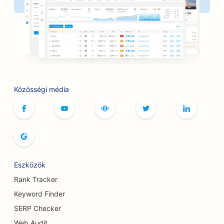
SEO a borbélyüzletek számára
SEO a BBQ Joints számára
SEO butikok számára
SEO a botox és töltőanyag szolgáltatásokhoz
Közösségi média
SEO a bowlingpályák számára
SEO a társasjáték kávézók számára
SEO a könyvesboltok számára
SEO a kenyér pékségek számára
Eszközök
SEO sörfőzdék számára
Rank Tracker
SEO a mellnagyobbítási szolgáltatásokhoz
Keyword Finder
SERP Checker
SEO büfé éttermek számára
Web Audit