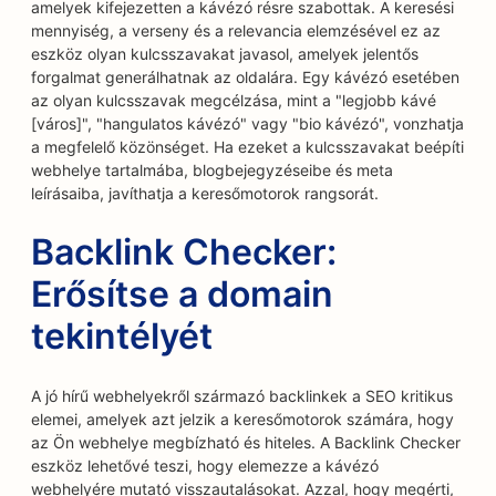
amelyek kifejezetten a kávézó résre szabottak. A keresési
mennyiség, a verseny és a relevancia elemzésével ez az
eszköz olyan kulcsszavakat javasol, amelyek jelentős
forgalmat generálhatnak az oldalára. Egy kávézó esetében
az olyan kulcsszavak megcélzása, mint a "legjobb kávé
[város]", "hangulatos kávézó" vagy "bio kávézó", vonzhatja
a megfelelő közönséget. Ha ezeket a kulcsszavakat beépíti
webhelye tartalmába, blogbejegyzéseibe és meta
leírásaiba, javíthatja a keresőmotorok rangsorát.
Backlink Checker:
Erősítse a domain
tekintélyét
A jó hírű webhelyekről származó backlinkek a SEO kritikus
elemei, amelyek azt jelzik a keresőmotorok számára, hogy
az Ön webhelye megbízható és hiteles. A Backlink Checker
eszköz lehetővé teszi, hogy elemezze a kávézó
webhelyére mutató visszautalásokat. Azzal, hogy megérti,