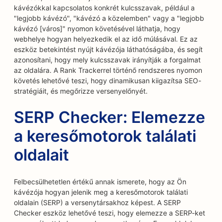
kávézókkal kapcsolatos konkrét kulcsszavak, például a
"legjobb kávézó", "kávézó a közelemben" vagy a "legjobb
kávézó [város]" nyomon követésével láthatja, hogy
webhelye hogyan helyezkedik el az idő múlásával. Ez az
eszköz betekintést nyújt kávézója láthatóságába, és segít
azonosítani, hogy mely kulcsszavak irányítják a forgalmat
az oldalára. A Rank Trackerrel történő rendszeres nyomon
követés lehetővé teszi, hogy dinamikusan kiigazítsa SEO-
stratégiáit, és megőrizze versenyelőnyét.
SERP Checker: Elemezze
a keresőmotorok találati
oldalait
Felbecsülhetetlen értékű annak ismerete, hogy az Ön
kávézója hogyan jelenik meg a keresőmotorok találati
oldalain (SERP) a versenytársakhoz képest. A SERP
Checker eszköz lehetővé teszi, hogy elemezze a SERP-ket