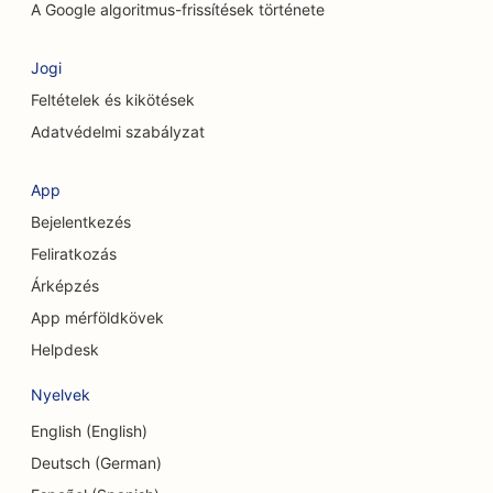
SEO a kémiai hámlasztási szolgáltatásokhoz
A Google algoritmus-frissítések története
SEO ruházati boltok számára
Jogi
SEO a koponya- és arckoponya sebészek
Feltételek és kikötések
számára
Adatvédelmi szabályzat
SEO a kávézók számára
App
SEO kozmetikai sebészek számára
Bejelentkezés
SEO a Hitelszövetkezetek számára
Feliratkozás
Árképzés
SEO tanácsadó cégek számára
App mérföldkövek
SEO a Delis számára
Helpdesk
SEO az adósságtanácsadási szolgáltatások
Nyelvek
számára
English (English)
SEO a valutaváltó szolgáltatások számára
Deutsch (German)