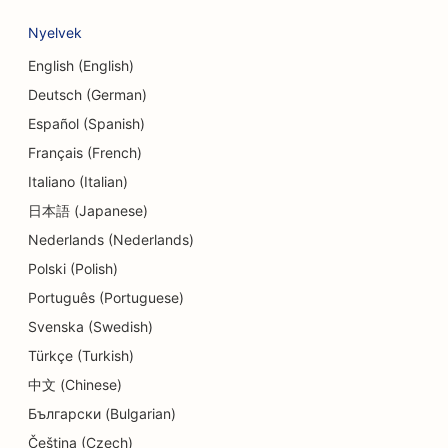
SEO az adósságtanácsadási szolgáltatások
Nyelvek
számára
English (English)
SEO a valutaváltó szolgáltatások számára
Deutsch (German)
Español (Spanish)
SEO a táncstúdiók számára
Français (French)
SEO a bőrradírozási szolgáltatásokhoz
Italiano (Italian)
SEO az óvodák számára
日本語 (Japanese)
Nederlands (Nederlands)
SEO fogászati klinikák számára
Polski (Polish)
SEO a részletek üzletei számára
Português (Portuguese)
Svenska (Swedish)
SEO for Diners
Türkçe (Turkish)
SEO a süteményboltok számára
中文 (Chinese)
SEO az oktatási és gyermekgondozási
Български (Bulgarian)
szolgáltatásokhoz
Čeština (Czech)