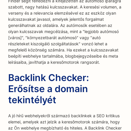
Finder segít felfedezni a kifejezetten az autómosó iparágra
szabott, nagy hatású kulcsszavakat. A keresési volumen, a
verseny és a relevancia elemzésével ez az eszköz olyan
kulcsszavakat javasol, amelyek jelentős forgalmat
generálhatnak az oldalára. Az autómosók esetében az
olyan kulcsszavak megcélzása, mint a "legjobb autómosó
[város]", "környezetbarát autómosó" vagy "autó
részleteket kiszolgáló szolgáltatások" vonzó lehet a
megfelelő közönség számára. Ha ezeket a kulcsszavakat
beépíti webhelye tartalmába, blogbejegyzéseibe és meta
leírásaiba, javíthatja a keresőmotorok rangsorát.
Backlink Checker:
Erősítse a domain
tekintélyét
A jó hírű webhelyekről származó backlinkek a SEO kritikus
elemei, amelyek azt jelzik a keresőmotorok számára, hogy
az Ön webhelye megbízható és hiteles. A Backlink Checker