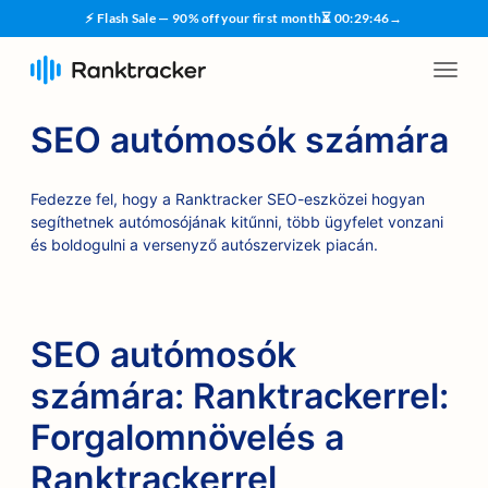
⚡ Flash Sale — 90% off your first month
⏳
00
:
29
:
45
→
SEO autómosók számára
Fedezze fel, hogy a Ranktracker SEO-eszközei hogyan
segíthetnek autómosójának kitűnni, több ügyfelet vonzani
és boldogulni a versenyző autószervizek piacán.
SEO autómosók
számára: Ranktrackerrel:
Forgalomnövelés a
Ranktrackerrel