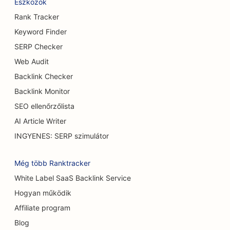
Eszközök
SEO sörfőzdék számára
Rank Tracker
SEO a mellnagyobbítási szolgáltatásokhoz
Keyword Finder
SERP Checker
SEO büfé éttermek számára
Web Audit
SEO a Burger Trucks számára
Backlink Checker
SEO az égési sebészek számára
Backlink Monitor
SEO ellenőrzőlista
SEO kávézók számára
AI Article Writer
SEO a cukrászdák számára
INGYENES: SERP szimulátor
SEO alkalmi éttermek számára
Még több Ranktracker
SEO a szőnyeg és padlóburkoló üzletek számára
White Label SaaS Backlink Service
Hogyan működik
SEO autómosók számára
Affiliate program
SEO autókereskedések számára
Blog