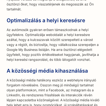
ösztönzi őket, hogy visszatérjenek és megosszák az Ön
tartalmát.
Optimalizálás a helyi keresésre
Az autómosók gyakran erősen támaszkodnak a helyi
ügyfelekre. Optimalizálja weboldalát a helyi keresésre
azáltal, hogy a kulcsszavak között szerepelteti a várost
vagy a régiót, és biztosítja, hogy vállalkozása szerepeljen a
Google My Business listáján. Ha arra ösztönzi elégedett
ügyfeleit, hogy pozitív értékeléseket hagyjanak, javíthatja a
helyi keresési rangsorolást, és több látogatót vonzhat.
A közösségi média kihasználása
A közösségi média hatékony eszköz a webhelyre irányuló
forgalom növelésére. Osszon meg jó minőségű tartalmat
olyan platformokon, mint a Facebook, az Instagram és a
LinkedIn, és rendszeres frissítések és interakciók révén
lépjen kapcsolatba közönségével. A közösségi média kiváló
hely lehet arra is, hogy promóciókat, új szolgáltatásokat és