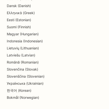
Dansk (Danish)
SEO a Donut üzletek számára
Ελληνικά (Greek)
SEO villanyszerelők számára
Eesti (Estonian)
SEO a vegytisztítók számára
Suomi (Finnish)
Magyar (Hungarian)
SEO elektronikai üzletek számára
Indonesia (Indonesian)
SEO mérnöki irodák számára
Lietuvių (Lithuanian)
SEO endodontistáknak
Latviešu (Latvian)
Română (Romanian)
SEO a szórakozás és rekreáció számára
Slovenčina (Slovak)
SEO a szabadulószobák számára
Slovenščina (Slovenian)
Українська (Ukrainian)
EO etnikai éttermek számára
한국어 (Korean)
SEO a Farm-to-Table éttermek számára
Bokmål (Norwegian)
SEO az arcfelvarrás szolgáltatásokhoz