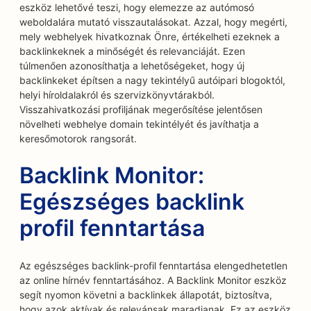
eszköz lehetővé teszi, hogy elemezze az autómosó
weboldalára mutató visszautalásokat. Azzal, hogy megérti,
mely webhelyek hivatkoznak Önre, értékelheti ezeknek a
backlinkeknek a minőségét és relevanciáját. Ezen
túlmenően azonosíthatja a lehetőségeket, hogy új
backlinkeket építsen a nagy tekintélyű autóipari blogoktól,
helyi híroldalakról és szervizkönyvtárakból.
Visszahivatkozási profiljának megerősítése jelentősen
növelheti webhelye domain tekintélyét és javíthatja a
keresőmotorok rangsorát.
Backlink Monitor:
Egészséges backlink
profil fenntartása
Az egészséges backlink-profil fenntartása elengedhetetlen
az online hírnév fenntartásához. A Backlink Monitor eszköz
segít nyomon követni a backlinkek állapotát, biztosítva,
hogy azok aktívak és relevánsak maradjanak. Ez az eszköz