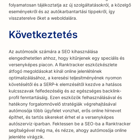
folyamatosan tájékoztatja az új szolgáltatásokról, a közelgő
eseményekről és az autókarbantartási tippekről, így
visszaterelve őket a weboldalára.
Következtetés
Az autómosók számára a SEO kihasználása
elengedhetetlen ahhoz, hogy kitűnjenek egy speciális és
versenyképes piacon. A Ranktracker eszközkészlete
átfogó megoldásokat kínál online jelenlétének
optimalizálásához, a keresési teljesítményének nyomon
követésétől és a SERP-k elemzésétől kezdve a hatásos
kulcsszavak felfedezéséig és az egészséges backlink-
profil fenntartásáig. Ezen eszközök felhasználásával és
hatékony forgalomnövelő stratégiák végrehajtásával
autómosója több ügyfelet vonzhat, erős online hírnevet
építhet, és tartós sikereket érhet el a versenyképes
autószerviz-iparban. Fektessen be a SEO-ba a Ranktracker
segítségével még ma, és nézze, ahogy autómosója online
jelenléte virágzik.