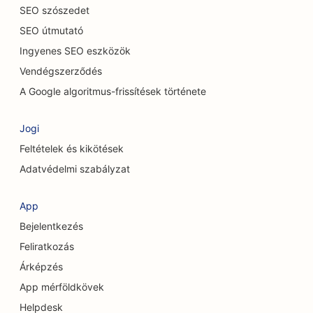
SEO a takarítási szolgáltatások számára
SEO szószedet
SEO útmutató
SEO a csontkovácsok számára
Ingyenes SEO eszközök
SEO a macskakávézók számára
Vendégszerződés
SEO a kémiai hámlasztási szolgáltatásokhoz
A Google algoritmus-frissítések története
SEO ruházati boltok számára
Jogi
SEO a koponya- és arckoponya sebészek
Feltételek és kikötések
számára
Adatvédelmi szabályzat
SEO a kávézók számára
App
SEO kozmetikai sebészek számára
Bejelentkezés
SEO a Hitelszövetkezetek számára
Feliratkozás
Árképzés
SEO tanácsadó cégek számára
App mérföldkövek
SEO a Delis számára
Helpdesk