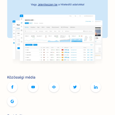
Vagy
Jelentkezzen be
a hitelesítő adatokkal
SEO az óvadéki szolgáltatások számára
SEO bankok számára
SEO pékségek számára
SEO a borbélyüzletek számára
SEO a BBQ Joints számára
SEO butikok számára
SEO a botox és töltőanyag szolgáltatásokhoz
Közösségi média
SEO a bowlingpályák számára
SEO a társasjáték kávézók számára
SEO a könyvesboltok számára
SEO a kenyér pékségek számára