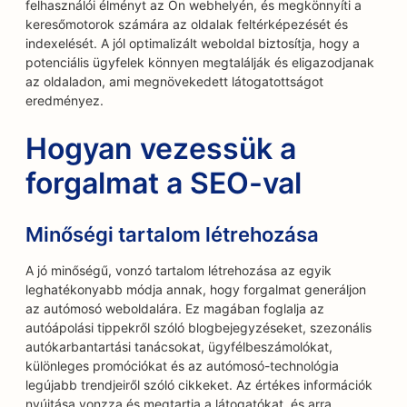
felhasználói élményt az Ön webhelyén, és megkönnyíti a
keresőmotorok számára az oldalak feltérképezését és
indexelését. A jól optimalizált weboldal biztosítja, hogy a
potenciális ügyfelek könnyen megtalálják és eligazodjanak
az oldaladon, ami megnövekedett látogatottságot
eredményez.
Hogyan vezessük a
forgalmat a SEO-val
Minőségi tartalom létrehozása
A jó minőségű, vonzó tartalom létrehozása az egyik
leghatékonyabb módja annak, hogy forgalmat generáljon
az autómosó weboldalára. Ez magában foglalja az
autóápolási tippekről szóló blogbejegyzéseket, szezonális
autókarbantartási tanácsokat, ügyfélbeszámolókat,
különleges promóciókat és az autómosó-technológia
legújabb trendjeiről szóló cikkeket. Az értékes információk
nyújtása vonzza és megtartja a látogatókat, és arra