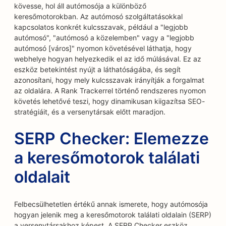
kövesse, hol áll autómosója a különböző
keresőmotorokban. Az autómosó szolgáltatásokkal
kapcsolatos konkrét kulcsszavak, például a "legjobb
autómosó", "autómosó a közelemben" vagy a "legjobb
autómosó [város]" nyomon követésével láthatja, hogy
webhelye hogyan helyezkedik el az idő múlásával. Ez az
eszköz betekintést nyújt a láthatóságába, és segít
azonosítani, hogy mely kulcsszavak irányítják a forgalmat
az oldalára. A Rank Trackerrel történő rendszeres nyomon
követés lehetővé teszi, hogy dinamikusan kiigazítsa SEO-
stratégiáit, és a versenytársak előtt maradjon.
SERP Checker: Elemezze
a keresőmotorok találati
oldalait
Felbecsülhetetlen értékű annak ismerete, hogy autómosója
hogyan jelenik meg a keresőmotorok találati oldalain (SERP)
a versenytársakhoz képest. A SERP Checker eszköz