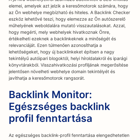
elemei, amelyek azt jelzik a keresőmotorok számára, hogy
az Ön webhelye megbízható és hiteles. A Backlink Checker
eszköz lehetővé teszi, hogy elemezze az Ön autószerelő
műhelyének weboldalára mutató visszautalásokat. Azzal,
hogy megérti, mely webhelyek hivatkoznak Önre,
értékelheti ezeknek a backlinkeknek a minőségét és
relevanciáját. Ezen túlmenően azonosíthatja a
lehetőségeket, hogy új backlinkeket építsen a nagy
tekintélyű autóipari blogoktól, helyi híroldalakról és iparági
könyvtárakból. Visszahivatkozási profiljának megerősítése
jelentősen növelheti webhelye domain tekintélyét és
javíthatja a keresőmotorok rangsorát.
Backlink Monitor:
Egészséges backlink
profil fenntartása
Az egészséges backlink-profil fenntartása elengedhetetlen