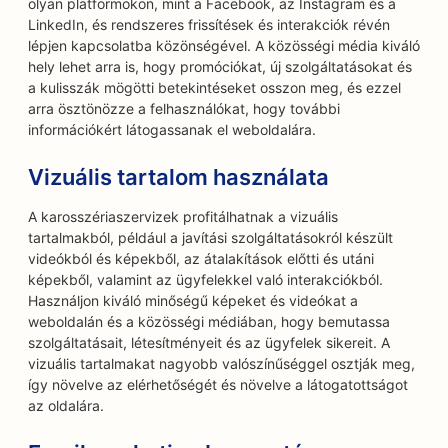
olyan platformokon, mint a Facebook, az Instagram és a
LinkedIn, és rendszeres frissítések és interakciók révén
lépjen kapcsolatba közönségével. A közösségi média kiváló
hely lehet arra is, hogy promóciókat, új szolgáltatásokat és
a kulisszák mögötti betekintéseket osszon meg, és ezzel
arra ösztönözze a felhasználókat, hogy további
információkért látogassanak el weboldalára.
Vizuális tartalom használata
A karosszériaszervizek profitálhatnak a vizuális
tartalmakból, például a javítási szolgáltatásokról készült
videókból és képekből, az átalakítások előtti és utáni
képekből, valamint az ügyfelekkel való interakciókból.
Használjon kiváló minőségű képeket és videókat a
weboldalán és a közösségi médiában, hogy bemutassa
szolgáltatásait, létesítményeit és az ügyfelek sikereit. A
vizuális tartalmakat nagyobb valószínűséggel osztják meg,
így növelve az elérhetőségét és növelve a látogatottságot
az oldalára.