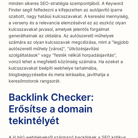
minden sikeres SEO-stratégia szempontjából. A Keyword
Finder segít felfedezni a kifejezetten az autójavító iparra
szabott, nagy hatású kulcsszavakat. A keresési mennyiség,
a verseny és a relevancia elemzésével ez az eszköz olyan
kulcsszavakat javasol, amelyek jelentős forgalmat
generálhatnak az oldalára. Az autószerelő műhelyek
számára az olyan kulcsszavak megcélzása, mint a "legjobb
autószerelő műhely [város]", "ütközésjavítási
szolgáltatások" vagy "festék nélküli horpadásjavítás",
vonzó lehet a megfelelő közönség számára. Ha ezeket a
kulcsszavakat beépíti webhelye tartalmába,
blogbejegyzéseibe és meta leírásaiba, javíthatja a
keresőmotorok rangsorát.
Backlink Checker:
Erősítse a domain
tekintélyét
A jó hírű webhelyekről származó backlinkek a SEO kritikus