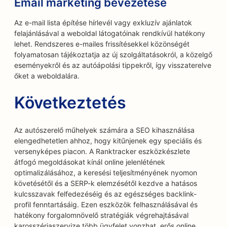
Email marketing bevezetése
Az e-mail lista építése hírlevél vagy exkluzív ajánlatok
felajánlásával a weboldal látogatóinak rendkívül hatékony
lehet. Rendszeres e-mailes frissítésekkel közönségét
folyamatosan tájékoztatja az új szolgáltatásokról, a közelgő
eseményekről és az autóápolási tippekről, így visszaterelve
őket a weboldalára.
Következtetés
Az autószerelő műhelyek számára a SEO kihasználása
elengedhetetlen ahhoz, hogy kitűnjenek egy speciális és
versenyképes piacon. A Ranktracker eszközkészlete
átfogó megoldásokat kínál online jelenlétének
optimalizálásához, a keresési teljesítményének nyomon
követésétől és a SERP-k elemzésétől kezdve a hatásos
kulcsszavak felfedezéséig és az egészséges backlink-
profil fenntartásáig. Ezen eszközök felhasználásával és
hatékony forgalomnövelő stratégiák végrehajtásával
karosszériaszervize több ügyfelet vonzhat, erős online