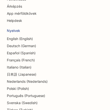
Árképzés
SEO ruházati boltok számára
App mérföldkövek
SEO a süteményboltok számára
Helpdesk
SEO a valutaváltó szolgáltatások számára
Nyelvek
SEO a táncstúdiók számára
English (English)
Deutsch (German)
SEO az óvodák számára
Español (Spanish)
SEO az adósságtanácsadási szolgáltatások
Français (French)
számára
Italiano (Italian)
SEO a Delis számára
日本語 (Japanese)
Nederlands (Nederlands)
SEO fogászati klinikák számára
Polski (Polish)
SEO a bőrradírozási szolgáltatásokhoz
Português (Portuguese)
Svenska (Swedish)
SEO a részletek üzletei számára
Türkçe (Turkish)