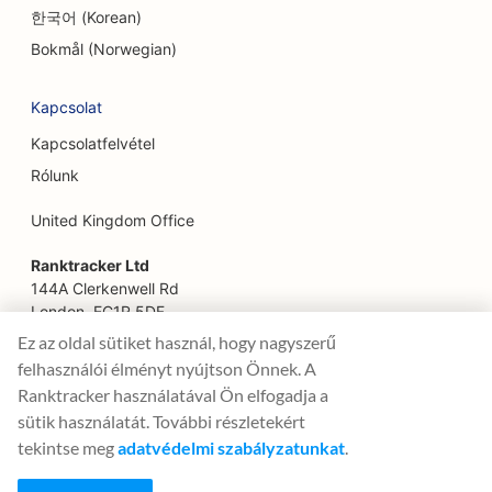
한국어 (Korean)
SEO az arcfelvarrás szolgáltatásokhoz
Bokmål (Norwegian)
SEO a Farm-to-Table éttermek számára
Kapcsolat
SEO családi éttermek számára
Kapcsolatfelvétel
SEO gyorséttermek számára
Rólunk
SEO pénzügyi szolgáltatások számára
United Kingdom Office
SEO a Fine Dining éttermek számára
Ranktracker Ltd
144A Clerkenwell Rd
SEO pénzügyi tervezőknek
London, EC1R 5DF
Company No: 08820809
SEO az élelmiszer-udvarok számára
Ez az oldal sütiket használ, hogy nagyszerű
felix@ranktracker.com
felhasználói élményt nyújtson Önnek. A
SEO virágüzleteknek
Ranktracker használatával Ön elfogadja a
sütik használatát. További részletekért
SEO Food Trucks számára
tekintse meg
adatvédelmi szabályzatunkat
.
2015 -
2026
© Ranktracker. All Rights Reserved.
SEO a francia cukrászdák számára