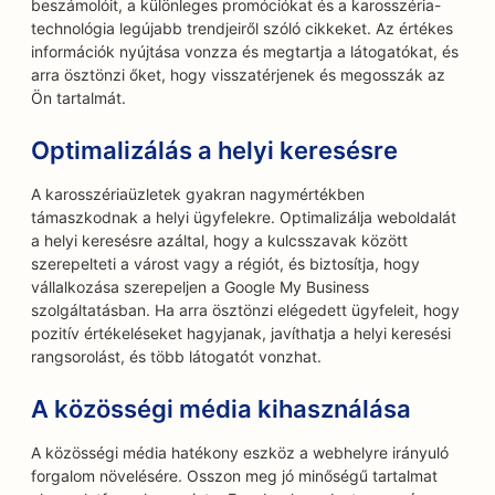
beszámolóit, a különleges promóciókat és a karosszéria-
technológia legújabb trendjeiről szóló cikkeket. Az értékes
információk nyújtása vonzza és megtartja a látogatókat, és
arra ösztönzi őket, hogy visszatérjenek és megosszák az
Ön tartalmát.
Optimalizálás a helyi keresésre
A karosszériaüzletek gyakran nagymértékben
támaszkodnak a helyi ügyfelekre. Optimalizálja weboldalát
a helyi keresésre azáltal, hogy a kulcsszavak között
szerepelteti a várost vagy a régiót, és biztosítja, hogy
vállalkozása szerepeljen a Google My Business
szolgáltatásban. Ha arra ösztönzi elégedett ügyfeleit, hogy
pozitív értékeléseket hagyjanak, javíthatja a helyi keresési
rangsorolást, és több látogatót vonzhat.
A közösségi média kihasználása
A közösségi média hatékony eszköz a webhelyre irányuló
forgalom növelésére. Osszon meg jó minőségű tartalmat