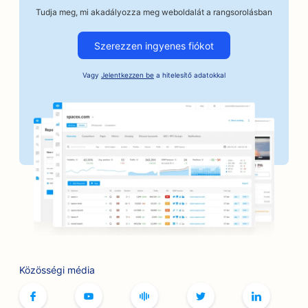
Tudja meg, mi akadályozza meg weboldalát a rangsorolásban
SEO az autóipari vállalkozások számára
Szerezzen ingyenes fiókot
SEO kézműves kávépörkölők számára
Vagy
Jelentkezzen be
a hitelesítő adatokkal
SEO az óvadéki szolgáltatások számára
SEO pékségek számára
SEO bankok számára
SEO a borbélyüzletek számára
SEO a társasjáték kávézók számára
SEO a BBQ Joints számára
SEO a könyvesboltok számára
Közösségi média
SEO a bowlingpályák számára
SEO a kenyér pékségek számára