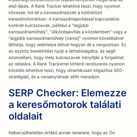
első lépés. A Rank Tracker lehetővé teszi, hogy nyomon
kövesse, hol áll a karosszériaüzlet a különböző
keresőmotorokban. A karosszériajavítással kapcsolatos
konkrét kulcsszavak, például a "legjobb
karosszériaműhely", "ütközésjavítás a közelemben" vagy a
"legjobb karosszériaműhely [város]" nyomon követésével
láthatja, hogy webhelye idővel hogyan áll a rangsorban. Ez
az eszköz betekintést nyújt a láthatóságába, és segít
azonosítani, hogy mely kulcsszavak irányítják a forgalmat
az oldalára. A Rank Trackerrel történő rendszeres nyomon
követés lehetővé teszi, hogy dinamikusan kiigazítsa SEO-
stratégiáit, és a versenytársak előtt maradjon.
SERP Checker: Elemezze
a keresőmotorok találati
oldalait
Felbecsülhetetlen értékű annak ismerete, hogy az Ön