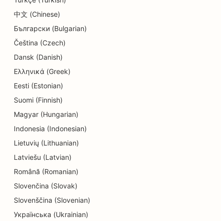
SEO a Donut üzletek számára
中文 (Chinese)
SEO for Diners
Български (Bulgarian)
Čeština (Czech)
SEO a vegytisztítók számára
Dansk (Danish)
SEO az oktatási és gyermekgondozási
Ελληνικά (Greek)
szolgáltatásokhoz
Eesti (Estonian)
SEO villanyszerelők számára
Suomi (Finnish)
Magyar (Hungarian)
SEO elektronikai üzletek számára
Indonesia (Indonesian)
SEO endodontistáknak
Lietuvių (Lithuanian)
SEO mérnöki irodák számára
Latviešu (Latvian)
Română (Romanian)
SEO a szórakozás és rekreáció számára
Slovenčina (Slovak)
SEO a szabadulószobák számára
Slovenščina (Slovenian)
Українська (Ukrainian)
EO etnikai éttermek számára