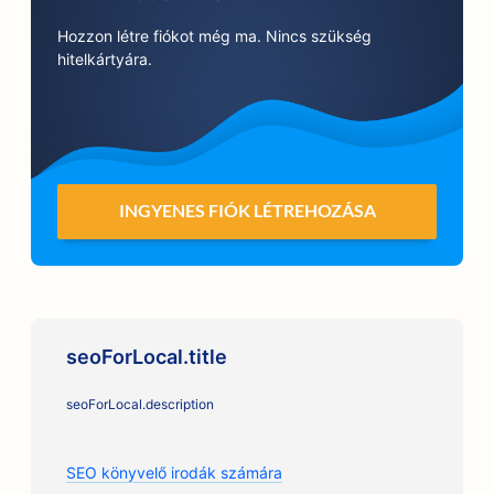
Hozzon létre fiókot még ma. Nincs szükség
hitelkártyára.
INGYENES FIÓK LÉTREHOZÁSA
seoForLocal.title
seoForLocal.description
SEO könyvelő irodák számára