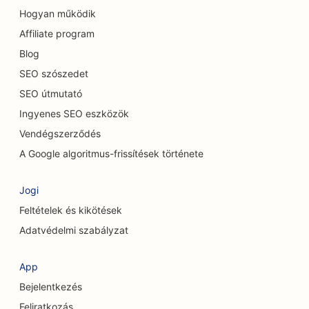
Hogyan működik
SEO a szőnyeg és padlóburkoló üzletek számára
Affiliate program
SEO alkalmi éttermek számára
Blog
SEO a macskakávézók számára
SEO szószedet
SEO útmutató
SEO a csontkovácsok számára
Ingyenes SEO eszközök
SEO a kémiai hámlasztási szolgáltatásokhoz
Vendégszerződés
SEO a takarítási szolgáltatások számára
A Google algoritmus-frissítések története
SEO a koponya- és arckoponya sebészek
Jogi
számára
Feltételek és kikötések
SEO kozmetikai sebészek számára
Adatvédelmi szabályzat
SEO tanácsadó cégek számára
App
SEO a kávézók számára
Bejelentkezés
SEO a Hitelszövetkezetek számára
Feliratkozás