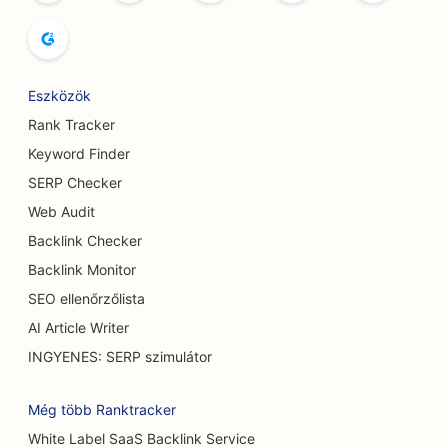
SEO a botox és töltőanyag szolgáltatásokhoz
SEO butikok számára
Eszközök
SEO büfé éttermek számára
Rank Tracker
SEO a mellnagyobbítási szolgáltatásokhoz
Keyword Finder
SERP Checker
SEO sörfőzdék számára
Web Audit
SEO a Burger Trucks számára
Backlink Checker
SEO kávézók számára
Backlink Monitor
SEO ellenőrzőlista
SEO autókereskedések számára
AI Article Writer
SEO az égési sebészek számára
INGYENES: SERP szimulátor
SEO a cukrászdák számára
Még több Ranktracker
SEO autómosók számára
White Label SaaS Backlink Service