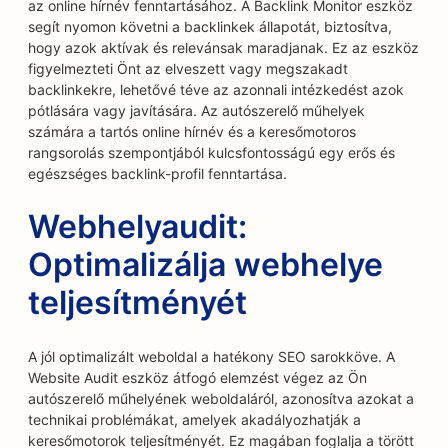
az online hírnév fenntartásához. A Backlink Monitor eszköz
segít nyomon követni a backlinkek állapotát, biztosítva,
hogy azok aktívak és relevánsak maradjanak. Ez az eszköz
figyelmezteti Önt az elveszett vagy megszakadt
backlinkekre, lehetővé téve az azonnali intézkedést azok
pótlására vagy javítására. Az autószerelő műhelyek
számára a tartós online hírnév és a keresőmotoros
rangsorolás szempontjából kulcsfontosságú egy erős és
egészséges backlink-profil fenntartása.
Webhelyaudit:
Optimalizálja webhelye
teljesítményét
A jól optimalizált weboldal a hatékony SEO sarokköve. A
Website Audit eszköz átfogó elemzést végez az Ön
autószerelő műhelyének weboldaláról, azonosítva azokat a
technikai problémákat, amelyek akadályozhatják a
keresőmotorok teljesítményét. Ez magában foglalja a törött