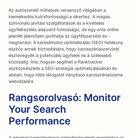
Az autószerelő műhelyek versenyző világában a
kiemelkedés kulcsfontosságú a sikerhez. A magas
színvonalú javítási szolgáltatások és a kivételes
ügyfélkezelés alapvető fontosságú, de egy erős online
jelenlét jelentősen javíthatja az ügyfélszerzést és -
megtartást. A keresőmotor-optimalizálás (SEO) hatékony
eszköz annak biztosítására, hogy karosszériaszervizét
észrevegyék a potenciális ügyfelek és a szélesebb
közösség. Íme, hogyan segíthet a Ranktracker
eszközkészlete a SEO-stratégia optimalizálásában és
abban, hogy több látogatót irányítson karosszériaüzeme
weboldalára.
Rangsorolvasó: Monitor
Your Search
Performance
A jelenlegi keresőmotoros teljesítményének megértése az