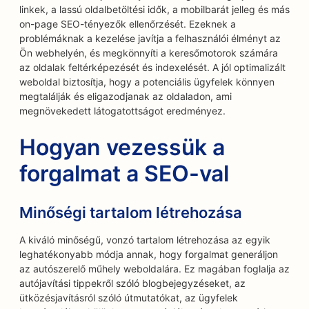
linkek, a lassú oldalbetöltési idők, a mobilbarát jelleg és más
on-page SEO-tényezők ellenőrzését. Ezeknek a
problémáknak a kezelése javítja a felhasználói élményt az
Ön webhelyén, és megkönnyíti a keresőmotorok számára
az oldalak feltérképezését és indexelését. A jól optimalizált
weboldal biztosítja, hogy a potenciális ügyfelek könnyen
megtalálják és eligazodjanak az oldaladon, ami
megnövekedett látogatottságot eredményez.
Hogyan vezessük a
forgalmat a SEO-val
Minőségi tartalom létrehozása
A kiváló minőségű, vonzó tartalom létrehozása az egyik
leghatékonyabb módja annak, hogy forgalmat generáljon
az autószerelő műhely weboldalára. Ez magában foglalja az
autójavítási tippekről szóló blogbejegyzéseket, az
ütközésjavításról szóló útmutatókat, az ügyfelek