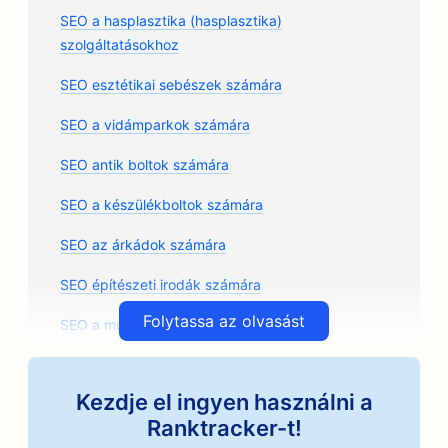
SEO a hasplasztika (hasplasztika)
szolgáltatásokhoz
SEO esztétikai sebészek számára
SEO a vidámparkok számára
SEO antik boltok számára
SEO a készülékboltok számára
SEO az árkádok számára
SEO építészeti irodák számára
Folytassa az olvasást
SEO a művészeti osztályok számára
SEO az autószerelő műhelyek számára
Kezdje el ingyen használni a
SEO az autóalkatrész üzletek számára
Ranktracker-t!
SEO az autójavító üzletek számára