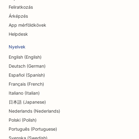
Feliratkozás
SEO a koponya- és arckoponya sebészek
Árképzés
számára
App mérföldkövek
SEO a Hitelszövetkezetek számára
Helpdesk
SEO a süteményboltok számára
Nyelvek
SEO a táncstúdiók számára
English (English)
Deutsch (German)
SEO az óvodák számára
Español (Spanish)
SEO az adósságtanácsadási szolgáltatások
Français (French)
számára
Italiano (Italian)
SEO fogászati klinikák számára
日本語 (Japanese)
Nederlands (Nederlands)
SEO a Delis számára
Polski (Polish)
SEO for Diners
Português (Portuguese)
Svenska (Swedish)
SEO a bőrradírozási szolgáltatásokhoz