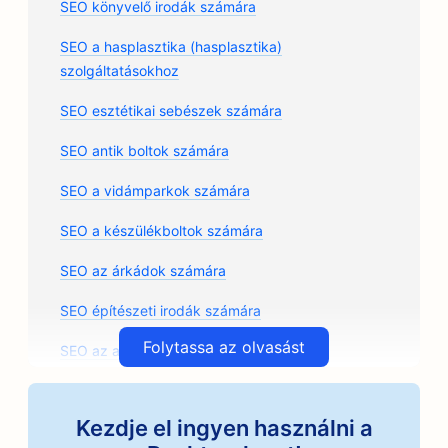
SEO könyvelő irodák számára
SEO a hasplasztika (hasplasztika)
szolgáltatásokhoz
SEO esztétikai sebészek számára
SEO antik boltok számára
SEO a vidámparkok számára
SEO a készülékboltok számára
SEO az árkádok számára
SEO építészeti irodák számára
Folytassa az olvasást
SEO az autószerelő műhelyek számára
SEO az autóalkatrész üzletek számára
Kezdje el ingyen használni a
SEO a művészeti osztályok számára