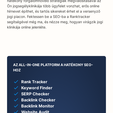
hatékony forgalomnövelő stratégiák megvalósításával az
Ön jogsegélyklinikája több ügyfelet vonzhat, erős online
hírnevet építhet, és tartós sikereket érhet el a versenyző
jogi piacon. Fektessen be a SEO-ba a Ranktracker
segítségével még ma, és nézze meg, hogyan virágzik jogi
klinikája online jelenléte.
AZ ALL-IN-ONE PLATFORM A HATÉKONY SEO-
HOZ
Rank Tracker
Keyword Finder
SERP Checker
Backlink Checker
Backlink Monitor
Website Audit