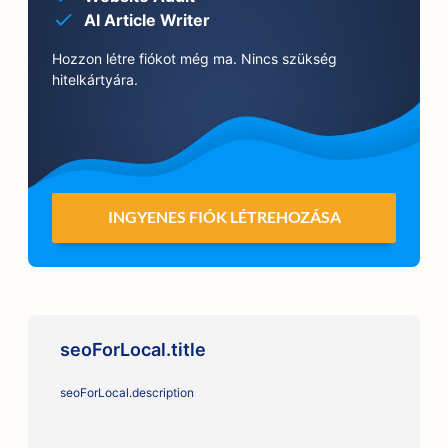
AI Article Writer
Hozzon létre fiókot még ma. Nincs szükség
hitelkártyára.
INGYENES FIÓK LÉTREHOZÁSA
seoForLocal.title
seoForLocal.description