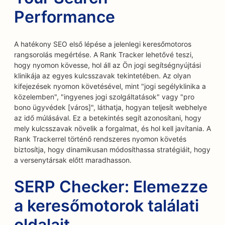
Performance
A hatékony SEO első lépése a jelenlegi keresőmotoros
rangsorolás megértése. A Rank Tracker lehetővé teszi,
hogy nyomon kövesse, hol áll az Ön jogi segítségnyújtási
klinikája az egyes kulcsszavak tekintetében. Az olyan
kifejezések nyomon követésével, mint "jogi segélyklinika a
közelemben", "ingyenes jogi szolgáltatások" vagy "pro
bono ügyvédek [város]", láthatja, hogyan teljesít webhelye
az idő múlásával. Ez a betekintés segít azonosítani, hogy
mely kulcsszavak növelik a forgalmat, és hol kell javítania. A
Rank Trackerrel történő rendszeres nyomon követés
biztosítja, hogy dinamikusan módosíthassa stratégiáit, hogy
a versenytársak előtt maradhasson.
SERP Checker: Elemezze
a keresőmotorok találati
oldalait