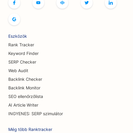
SEO butikok számára
SEO a kenyér pékségek számára
SEO a bowlingpályák számára
Eszközök
SEO sörfőzdék számára
Rank Tracker
SEO a mellnagyobbítási szolgáltatásokhoz
Keyword Finder
SERP Checker
SEO büfé éttermek számára
Web Audit
SEO a Burger Trucks számára
Backlink Checker
SEO a cukrászdák számára
Backlink Monitor
SEO ellenőrzőlista
SEO autókereskedések számára
AI Article Writer
SEO az égési sebészek számára
INGYENES: SERP szimulátor
SEO autómosók számára
Még több Ranktracker