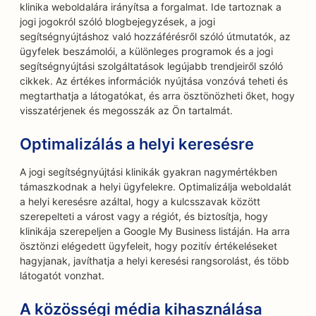
klinika weboldalára irányítsa a forgalmat. Ide tartoznak a
jogi jogokról szóló blogbejegyzések, a jogi
segítségnyújtáshoz való hozzáférésről szóló útmutatók, az
ügyfelek beszámolói, a különleges programok és a jogi
segítségnyújtási szolgáltatások legújabb trendjeiről szóló
cikkek. Az értékes információk nyújtása vonzóvá teheti és
megtarthatja a látogatókat, és arra ösztönözheti őket, hogy
visszatérjenek és megosszák az Ön tartalmát.
Optimalizálás a helyi keresésre
A jogi segítségnyújtási klinikák gyakran nagymértékben
támaszkodnak a helyi ügyfelekre. Optimalizálja weboldalát
a helyi keresésre azáltal, hogy a kulcsszavak között
szerepelteti a várost vagy a régiót, és biztosítja, hogy
klinikája szerepeljen a Google My Business listáján. Ha arra
ösztönzi elégedett ügyfeleit, hogy pozitív értékeléseket
hagyjanak, javíthatja a helyi keresési rangsorolást, és több
látogatót vonzhat.
A közösségi média kihasználása