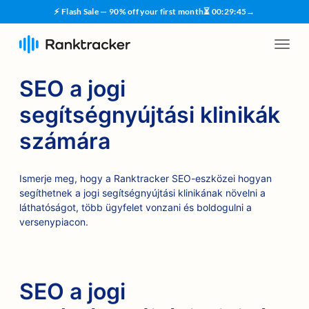
⚡ Flash Sale — 90% off your first month
⏳
00
:
29
:
45
→
SEO a jogi
segítségnyújtási klinikák
számára
Ismerje meg, hogy a Ranktracker SEO-eszközei hogyan
segíthetnek a jogi segítségnyújtási klinikának növelni a
láthatóságot, több ügyfelet vonzani és boldogulni a
versenypiacon.
SEO a jogi