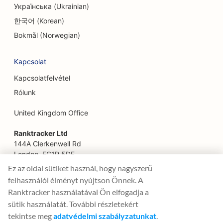
Українська (Ukrainian)
SEO a szabadulószobák számára
한국어 (Korean)
SEO az arcfelvarrás szolgáltatásokhoz
Bokmål (Norwegian)
SEO családi éttermek számára
Kapcsolat
SEO a Farm-to-Table éttermek számára
Kapcsolatfelvétel
SEO pénzügyi tervezőknek
Rólunk
SEO pénzügyi szolgáltatások számára
United Kingdom Office
SEO a Fine Dining éttermek számára
Ranktracker Ltd
144A Clerkenwell Rd
SEO gyorséttermek számára
London, EC1R 5DF
Company No: 08820809
SEO virágüzleteknek
Ez az oldal sütiket használ, hogy nagyszerű
felix@ranktracker.com
felhasználói élményt nyújtson Önnek. A
SEO az élelmiszer-udvarok számára
Ranktracker használatával Ön elfogadja a
sütik használatát. További részletekért
SEO Food Trucks számára
tekintse meg
adatvédelmi szabályzatunkat
.
2015 -
2026
© Ranktracker. All Rights Reserved.