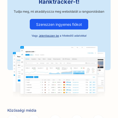
Ranktracker-t!
SEO az autójavító üzletek számára
Tudja meg, mi akadályozza meg weboldalát a rangsorolásban
SEO kézműves kávépörkölők számára
Szerezzen ingyenes fiókot
SEO az óvadéki szolgáltatások számára
Vagy
Jelentkezzen be
a hitelesítő adatokkal
SEO az autóipari vállalkozások számára
SEO pékségek számára
SEO a borbélyüzletek számára
SEO bankok számára
SEO a könyvesboltok számára
SEO a BBQ Joints számára
SEO a társasjáték kávézók számára
Közösségi média
SEO a botox és töltőanyag szolgáltatásokhoz