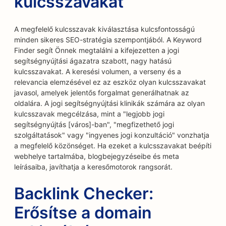
kulcsszavakat
A megfelelő kulcsszavak kiválasztása kulcsfontosságú
minden sikeres SEO-stratégia szempontjából. A Keyword
Finder segít Önnek megtalálni a kifejezetten a jogi
segítségnyújtási ágazatra szabott, nagy hatású
kulcsszavakat. A keresési volumen, a verseny és a
relevancia elemzésével ez az eszköz olyan kulcsszavakat
javasol, amelyek jelentős forgalmat generálhatnak az
oldalára. A jogi segítségnyújtási klinikák számára az olyan
kulcsszavak megcélzása, mint a "legjobb jogi
segítségnyújtás [város]-ban", "megfizethető jogi
szolgáltatások" vagy "ingyenes jogi konzultáció" vonzhatja
a megfelelő közönséget. Ha ezeket a kulcsszavakat beépíti
webhelye tartalmába, blogbejegyzéseibe és meta
leírásaiba, javíthatja a keresőmotorok rangsorát.
Backlink Checker:
Erősítse a domain