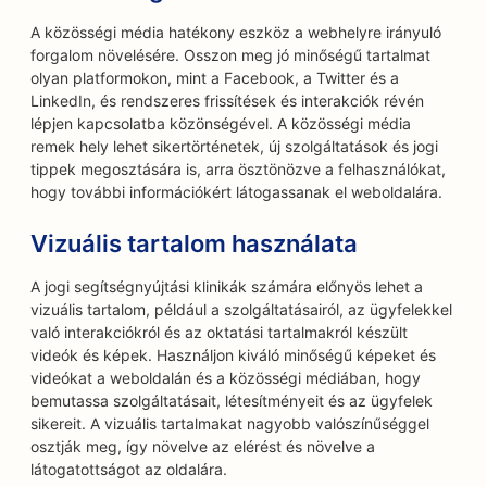
A közösségi média hatékony eszköz a webhelyre irányuló
forgalom növelésére. Osszon meg jó minőségű tartalmat
olyan platformokon, mint a Facebook, a Twitter és a
LinkedIn, és rendszeres frissítések és interakciók révén
lépjen kapcsolatba közönségével. A közösségi média
remek hely lehet sikertörténetek, új szolgáltatások és jogi
tippek megosztására is, arra ösztönözve a felhasználókat,
hogy további információkért látogassanak el weboldalára.
Vizuális tartalom használata
A jogi segítségnyújtási klinikák számára előnyös lehet a
vizuális tartalom, például a szolgáltatásairól, az ügyfelekkel
való interakciókról és az oktatási tartalmakról készült
videók és képek. Használjon kiváló minőségű képeket és
videókat a weboldalán és a közösségi médiában, hogy
bemutassa szolgáltatásait, létesítményeit és az ügyfelek
sikereit. A vizuális tartalmakat nagyobb valószínűséggel
osztják meg, így növelve az elérést és növelve a
látogatottságot az oldalára.