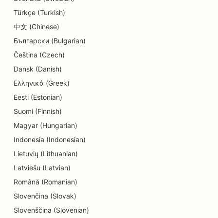
Türkçe (Turkish)
SEO a részletek üzletei számára
中文 (Chinese)
SEO a Donut üzletek számára
Български (Bulgarian)
Čeština (Czech)
SEO az oktatási és gyermekgondozási
Dansk (Danish)
szolgáltatásokhoz
Ελληνικά (Greek)
SEO a vegytisztítók számára
Eesti (Estonian)
SEO villanyszerelők számára
Suomi (Finnish)
Magyar (Hungarian)
SEO elektronikai üzletek számára
Indonesia (Indonesian)
SEO endodontistáknak
Lietuvių (Lithuanian)
SEO a szórakozás és rekreáció számára
Latviešu (Latvian)
Română (Romanian)
SEO mérnöki irodák számára
Slovenčina (Slovak)
EO etnikai éttermek számára
Slovenščina (Slovenian)