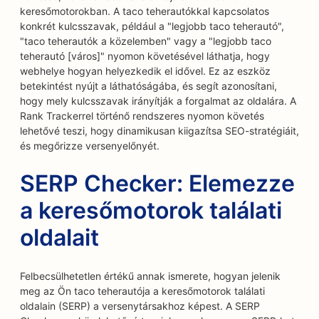
keresőmotorokban. A taco teherautókkal kapcsolatos
konkrét kulcsszavak, például a "legjobb taco teherautó",
"taco teherautók a közelemben" vagy a "legjobb taco
teherautó [város]" nyomon követésével láthatja, hogy
webhelye hogyan helyezkedik el idővel. Ez az eszköz
betekintést nyújt a láthatóságába, és segít azonosítani,
hogy mely kulcsszavak irányítják a forgalmat az oldalára. A
Rank Trackerrel történő rendszeres nyomon követés
lehetővé teszi, hogy dinamikusan kiigazítsa SEO-stratégiáit,
és megőrizze versenyelőnyét.
SERP Checker: Elemezze
a keresőmotorok találati
oldalait
Felbecsülhetetlen értékű annak ismerete, hogyan jelenik
meg az Ön taco teherautója a keresőmotorok találati
oldalain (SERP) a versenytársakhoz képest. A SERP