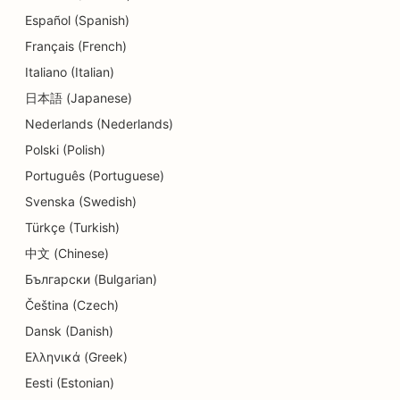
Español (Spanish)
SEO a táncstúdiók számára
Français (French)
SEO a bőrradírozási szolgáltatásokhoz
Italiano (Italian)
SEO az óvodák számára
日本語 (Japanese)
Nederlands (Nederlands)
SEO fogászati klinikák számára
Polski (Polish)
SEO a részletek üzletei számára
Português (Portuguese)
Svenska (Swedish)
SEO for Diners
Türkçe (Turkish)
SEO a süteményboltok számára
中文 (Chinese)
SEO az oktatási és gyermekgondozási
Български (Bulgarian)
szolgáltatásokhoz
Čeština (Czech)
Dansk (Danish)
SEO a Donut üzletek számára
Ελληνικά (Greek)
SEO villanyszerelők számára
Eesti (Estonian)