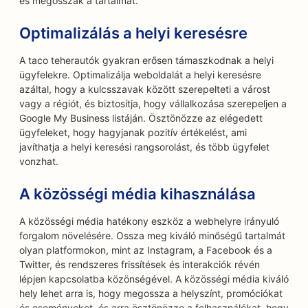
és megosszák a tartalmát.
Optimalizálás a helyi keresésre
A taco teherautók gyakran erősen támaszkodnak a helyi
ügyfelekre. Optimalizálja weboldalát a helyi keresésre
azáltal, hogy a kulcsszavak között szerepelteti a várost
vagy a régiót, és biztosítja, hogy vállalkozása szerepeljen a
Google My Business listáján. Ösztönözze az elégedett
ügyfeleket, hogy hagyjanak pozitív értékelést, ami
javíthatja a helyi keresési rangsorolást, és több ügyfelet
vonzhat.
A közösségi média kihasználása
A közösségi média hatékony eszköz a webhelyre irányuló
forgalom növelésére. Ossza meg kiváló minőségű tartalmát
olyan platformokon, mint az Instagram, a Facebook és a
Twitter, és rendszeres frissítések és interakciók révén
lépjen kapcsolatba közönségével. A közösségi média kiváló
hely lehet arra is, hogy megossza a helyszínt, promóciókat
és eseményeket, és arra ösztönözze a felhasználókat, hogy