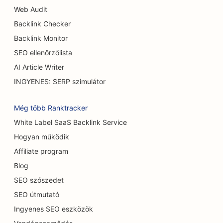
Web Audit
SEO a Burger Trucks számára
Backlink Checker
SEO az égési sebészek számára
Backlink Monitor
SEO ellenőrzőlista
SEO kávézók számára
AI Article Writer
SEO a cukrászdák számára
INGYENES: SERP szimulátor
SEO alkalmi éttermek számára
Még több Ranktracker
SEO a szőnyeg és padlóburkoló üzletek számára
White Label SaaS Backlink Service
Hogyan működik
SEO autómosók számára
Affiliate program
SEO autókereskedések számára
Blog
SEO a takarítási szolgáltatások számára
SEO szószedet
SEO útmutató
SEO a csontkovácsok számára
Ingyenes SEO eszközök
SEO a macskakávézók számára