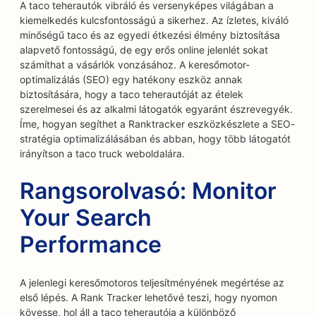
A taco teherautók vibráló és versenyképes világában a
kiemelkedés kulcsfontosságú a sikerhez. Az ízletes, kiváló
minőségű taco és az egyedi étkezési élmény biztosítása
alapvető fontosságú, de egy erős online jelenlét sokat
számíthat a vásárlók vonzásához. A keresőmotor-
optimalizálás (SEO) egy hatékony eszköz annak
biztosítására, hogy a taco teherautóját az ételek
szerelmesei és az alkalmi látogatók egyaránt észrevegyék.
Íme, hogyan segíthet a Ranktracker eszközkészlete a SEO-
stratégia optimalizálásában és abban, hogy több látogatót
irányítson a taco truck weboldalára.
Rangsorolvasó: Monitor
Your Search
Performance
A jelenlegi keresőmotoros teljesítményének megértése az
első lépés. A Rank Tracker lehetővé teszi, hogy nyomon
kövesse, hol áll a taco teherautója a különböző