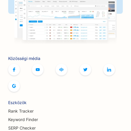
SEO pékségek számára
SEO a borbélyüzletek számára
SEO a BBQ Joints számára
SEO butikok számára
SEO a botox és töltőanyag szolgáltatásokhoz
Közösségi média
SEO a bowlingpályák számára
SEO a társasjáték kávézók számára
SEO a könyvesboltok számára
SEO a kenyér pékségek számára
Eszközök
SEO sörfőzdék számára
Rank Tracker
SEO a mellnagyobbítási szolgáltatásokhoz
Keyword Finder
SERP Checker
SEO büfé éttermek számára