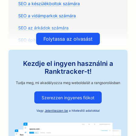
SEO a készülékboltok számára
SEO a vidámparkok számára
SEO az árkádok számára
Folytassa az olvasást
SEO építészeti irodák számára
SEO kézműves kávépörkölők számára
Kezdje el ingyen használni a
SEO az autóalkatrész üzletek számára
Ranktracker-t!
SEO az autójavító üzletek számára
Tudja meg, mi akadályozza meg weboldalát a rangsorolásban
SEO az autószerelő műhelyek számára
Szerezzen ingyenes fiókot
SEO az autóipari vállalkozások számára
Vagy
Jelentkezzen be
a hitelesítő adatokkal
SEO az óvadéki szolgáltatások számára
SEO bankok számára