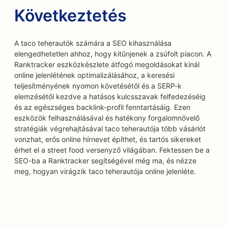
Következtetés
A taco teherautók számára a SEO kihasználása
elengedhetetlen ahhoz, hogy kitűnjenek a zsúfolt piacon. A
Ranktracker eszközkészlete átfogó megoldásokat kínál
online jelenlétének optimalizálásához, a keresési
teljesítményének nyomon követésétől és a SERP-k
elemzésétől kezdve a hatásos kulcsszavak felfedezéséig
és az egészséges backlink-profil fenntartásáig. Ezen
eszközök felhasználásával és hatékony forgalomnövelő
stratégiák végrehajtásával taco teherautója több vásárlót
vonzhat, erős online hírnevet építhet, és tartós sikereket
érhet el a street food versenyző világában. Fektessen be a
SEO-ba a Ranktracker segítségével még ma, és nézze
meg, hogyan virágzik taco teherautója online jelenléte.