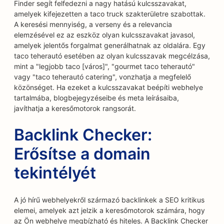
Finder segít felfedezni a nagy hatású kulcsszavakat,
amelyek kifejezetten a taco truck szakterületre szabottak.
A keresési mennyiség, a verseny és a relevancia
elemzésével ez az eszköz olyan kulcsszavakat javasol,
amelyek jelentős forgalmat generálhatnak az oldalára. Egy
taco teherautó esetében az olyan kulcsszavak megcélzása,
mint a "legjobb taco [város]", "gourmet taco teherautó"
vagy "taco teherautó catering", vonzhatja a megfelelő
közönséget. Ha ezeket a kulcsszavakat beépíti webhelye
tartalmába, blogbejegyzéseibe és meta leírásaiba,
javíthatja a keresőmotorok rangsorát.
Backlink Checker:
Erősítse a domain
tekintélyét
A jó hírű webhelyekről származó backlinkek a SEO kritikus
elemei, amelyek azt jelzik a keresőmotorok számára, hogy
az Ön webhelye megbízható és hiteles. A Backlink Checker