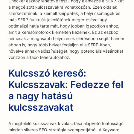
Checker eszköz lehetővé teszi, hogy elemezze a SERP-ket
a megcélzott kulcsszavakra vonatkozóan. Ezen oldalak
szerkezetének, a kiemelt snippetek, a helyi csomagok és
más SERP funkciók jelenlétének megértésével úgy
optimalizálhatja tartalmát, hogy jobban igazodjon ahhoz,
amit a keresőmotorok kiemelten kezelnek. Ez az eszköz
nemcsak a magasabb helyezések elérésében segít, hanem
abban is, hogy több helyet foglaljon el a SERP-kben,
növelve annak valószínűségét, hogy potenciális vásárlókat
vonzzon a taco teherautójához.
Kulcsszó kereső:
Kulcsszavak: Fedezze fel
a nagy hatású
kulcsszavakat
A megfelelő kulcsszavak kiválasztása alapvető fontosságú
minden sikeres SEO-stratégia szempontjából. A Keyword