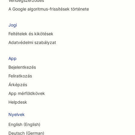
Vendégszerződés
SEO a kémiai hámlasztási szolgáltatásokhoz
A Google algoritmus-frissítések története
SEO ruházati boltok számára
Jogi
SEO a koponya- és arckoponya sebészek
Feltételek és kikötések
számára
Adatvédelmi szabályzat
SEO a kávézók számára
App
SEO kozmetikai sebészek számára
Bejelentkezés
SEO a Hitelszövetkezetek számára
Feliratkozás
Árképzés
SEO tanácsadó cégek számára
App mérföldkövek
SEO a Delis számára
Helpdesk
SEO az adósságtanácsadási szolgáltatások
Nyelvek
számára
English (English)
SEO a valutaváltó szolgáltatások számára
Deutsch (German)