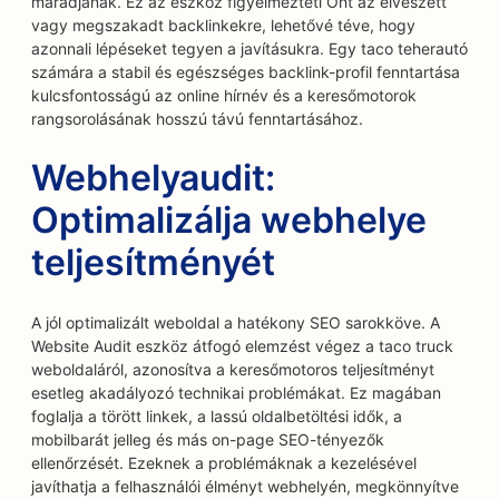
maradjanak. Ez az eszköz figyelmezteti Önt az elveszett
vagy megszakadt backlinkekre, lehetővé téve, hogy
azonnali lépéseket tegyen a javításukra. Egy taco teherautó
számára a stabil és egészséges backlink-profil fenntartása
kulcsfontosságú az online hírnév és a keresőmotorok
rangsorolásának hosszú távú fenntartásához.
Webhelyaudit:
Optimalizálja webhelye
teljesítményét
A jól optimalizált weboldal a hatékony SEO sarokköve. A
Website Audit eszköz átfogó elemzést végez a taco truck
weboldaláról, azonosítva a keresőmotoros teljesítményt
esetleg akadályozó technikai problémákat. Ez magában
foglalja a törött linkek, a lassú oldalbetöltési idők, a
mobilbarát jelleg és más on-page SEO-tényezők
ellenőrzését. Ezeknek a problémáknak a kezelésével
javíthatja a felhasználói élményt webhelyén, megkönnyítve