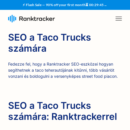
⚡ Flash Sale — 90% off your first month
⏳
00
:
29
:
45
→
SEO a Taco Trucks
számára
Fedezze fel, hogy a Ranktracker SEO-eszközei hogyan
segíthetnek a taco teherautójának kitűnni, több vásárlót
vonzani és boldogulni a versenyképes street food piacon.
SEO a Taco Trucks
számára: Ranktrackerrel