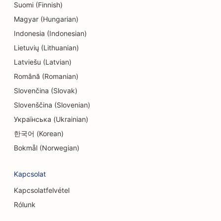
SEO a vegytisztítók számára
Suomi (Finnish)
Magyar (Hungarian)
SEO elektronikai üzletek számára
Indonesia (Indonesian)
SEO mérnöki irodák számára
Lietuvių (Lithuanian)
SEO endodontistáknak
Latviešu (Latvian)
Română (Romanian)
SEO a szórakozás és rekreáció számára
Slovenčina (Slovak)
SEO a szabadulószobák számára
Slovenščina (Slovenian)
Українська (Ukrainian)
EO etnikai éttermek számára
한국어 (Korean)
SEO a Farm-to-Table éttermek számára
Bokmål (Norwegian)
SEO az arcfelvarrás szolgáltatásokhoz
Kapcsolat
SEO családi éttermek számára
Kapcsolatfelvétel
SEO pénzügyi tervezőknek
Rólunk
SEO gyorséttermek számára