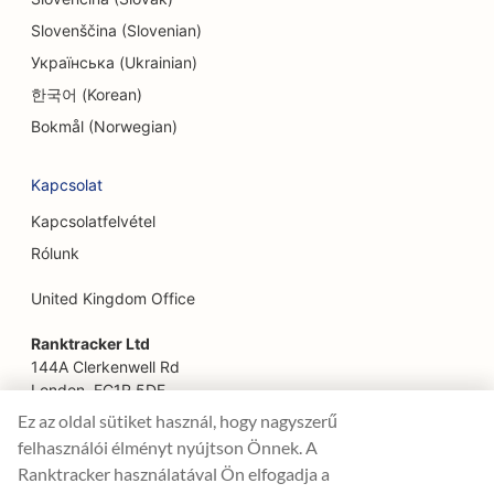
SEO endodontistáknak
Slovenščina (Slovenian)
SEO a szórakozás és rekreáció számára
Українська (Ukrainian)
한국어 (Korean)
SEO a szabadulószobák számára
Bokmål (Norwegian)
EO etnikai éttermek számára
Kapcsolat
SEO a Farm-to-Table éttermek számára
Kapcsolatfelvétel
SEO az arcfelvarrás szolgáltatásokhoz
Rólunk
SEO családi éttermek számára
United Kingdom Office
SEO pénzügyi tervezőknek
Ranktracker Ltd
SEO gyorséttermek számára
144A Clerkenwell Rd
London, EC1R 5DF
SEO virágüzleteknek
Company No: 08820809
Ez az oldal sütiket használ, hogy nagyszerű
felix@ranktracker.com
felhasználói élményt nyújtson Önnek. A
SEO a Fine Dining éttermek számára
Ranktracker használatával Ön elfogadja a