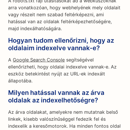
A robots.txt fájl utasításokat ad a webkúszóknak
arra vonatkozóan, hogy webhelyének mely oldalait
vagy részeit nem szabad feltérképezni, ami
hatással van az oldalak feltérképezhetőségére,
majd indexálhatóságára.
Hogyan tudom ellenőrizni, hogy az
oldalaim indexelve vannak-e?
A
Google Search Console
segítségével
ellenőrizheti, hogy oldalai indexelve vannak-e. Az
eszköz betekintést nyújt az URL-ek indexált
állapotába.
Milyen hatással vannak az árva
oldalak az indexelhetőségre?
Az árva oldalakat, amelyekre nem mutatnak belső
linkek, kisebb valószínűséggel fedezik fel és
indexelik a keresőmotorok. Ha minden fontos oldal