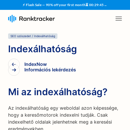
⚡ Flash Sale — 90% off your first month
⏳
00
:
29
:
45
→
SEO szószedet
/
Indexálhatóság
Indexálhatóság
IndexNow
Információs lekérdezés
Mi az indexálhatóság?
Az indexálhatóság egy weboldal azon képessége,
hogy a keresőmotorok indexelni tudják. Csak
indexelhető oldalak jelenhetnek meg a keresési
eredményekben.