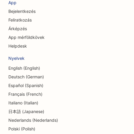
App
számára
Bejelentkezés
SEO a kávézók számára
Feliratkozás
Árképzés
SEO kozmetikai sebészek számára
App mérföldkövek
SEO a Hitelszövetkezetek számára
Helpdesk
SEO tanácsadó cégek számára
Nyelvek
SEO a Delis számára
English (English)
Deutsch (German)
SEO az adósságtanácsadási szolgáltatások
számára
Español (Spanish)
Français (French)
SEO a valutaváltó szolgáltatások számára
Italiano (Italian)
SEO a táncstúdiók számára
日本語 (Japanese)
Nederlands (Nederlands)
SEO a bőrradírozási szolgáltatásokhoz
Polski (Polish)
SEO az óvodák számára