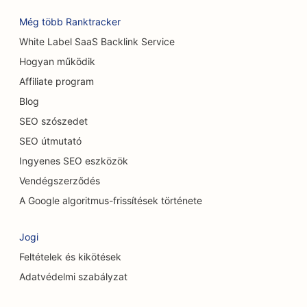
SEO kávézók számára
Még több Ranktracker
SEO a cukrászdák számára
White Label SaaS Backlink Service
SEO alkalmi éttermek számára
Hogyan működik
Affiliate program
SEO a szőnyeg és padlóburkoló üzletek számára
Blog
SEO autómosók számára
SEO szószedet
SEO autókereskedések számára
SEO útmutató
Ingyenes SEO eszközök
SEO a takarítási szolgáltatások számára
Vendégszerződés
SEO a csontkovácsok számára
A Google algoritmus-frissítések története
SEO a macskakávézók számára
Jogi
SEO a kémiai hámlasztási szolgáltatásokhoz
Feltételek és kikötések
SEO ruházati boltok számára
Adatvédelmi szabályzat
SEO a koponya- és arckoponya sebészek