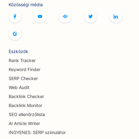
SEO butikok számára
Közösségi média
SEO a botox és töltőanyag szolgáltatásokhoz
SEO a bowlingpályák számára
SEO a társasjáték kávézók számára
Eszközök
SEO a könyvesboltok számára
Rank Tracker
SEO a kenyér pékségek számára
Keyword Finder
SEO sörfőzdék számára
SERP Checker
Web Audit
SEO a mellnagyobbítási szolgáltatásokhoz
Backlink Checker
SEO büfé éttermek számára
Backlink Monitor
SEO ellenőrzőlista
SEO a Burger Trucks számára
AI Article Writer
SEO az égési sebészek számára
INGYENES: SERP szimulátor