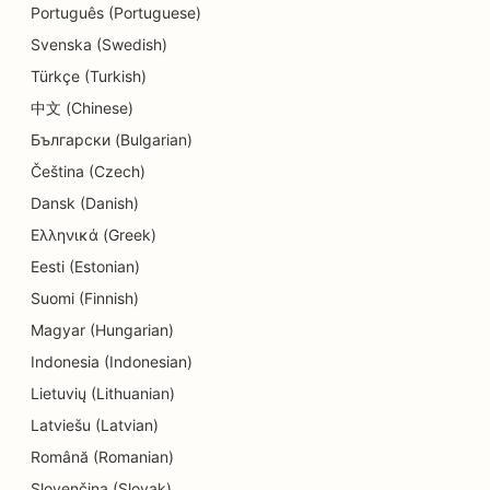
Português (Portuguese)
SEO fogászati klinikák számára
Svenska (Swedish)
Türkçe (Turkish)
SEO a részletek üzletei számára
中文 (Chinese)
SEO for Diners
Български (Bulgarian)
SEO a süteményboltok számára
Čeština (Czech)
Dansk (Danish)
SEO az oktatási és gyermekgondozási
Ελληνικά (Greek)
szolgáltatásokhoz
Eesti (Estonian)
SEO a Donut üzletek számára
Suomi (Finnish)
SEO villanyszerelők számára
Magyar (Hungarian)
Indonesia (Indonesian)
SEO a vegytisztítók számára
Lietuvių (Lithuanian)
SEO elektronikai üzletek számára
Latviešu (Latvian)
Română (Romanian)
SEO mérnöki irodák számára
Slovenčina (Slovak)