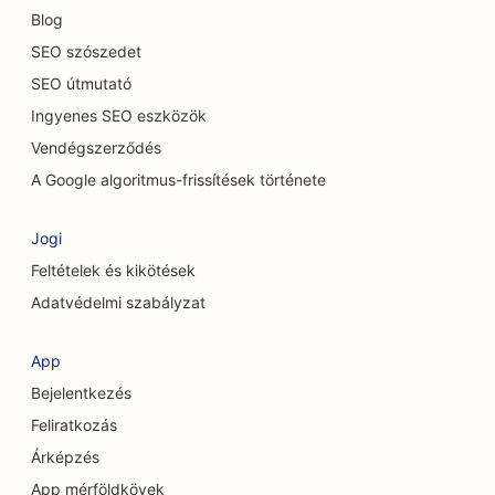
Blog
SEO a szőnyeg és padlóburkoló üzletek számára
SEO szószedet
SEO alkalmi éttermek számára
SEO útmutató
Ingyenes SEO eszközök
SEO a kémiai hámlasztási szolgáltatásokhoz
Vendégszerződés
SEO a macskakávézók számára
A Google algoritmus-frissítések története
SEO a csontkovácsok számára
Jogi
SEO a takarítási szolgáltatások számára
Feltételek és kikötések
SEO a kávézók számára
Adatvédelmi szabályzat
SEO tanácsadó cégek számára
App
SEO kozmetikai sebészek számára
Bejelentkezés
Feliratkozás
SEO ruházati boltok számára
Árképzés
SEO a valutaváltó szolgáltatások számára
App mérföldkövek