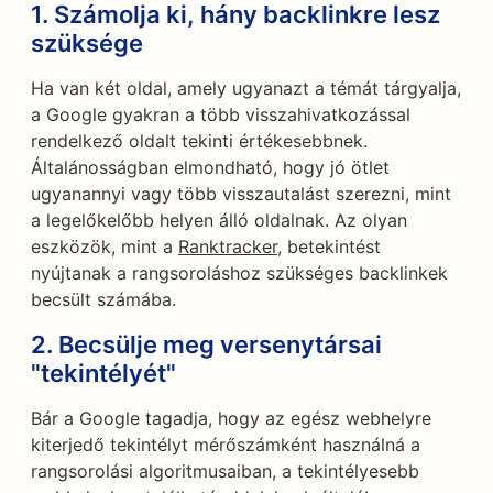
1. Számolja ki, hány backlinkre lesz
szüksége
Ha van két oldal, amely ugyanazt a témát tárgyalja,
a Google gyakran a több visszahivatkozással
rendelkező oldalt tekinti értékesebbnek.
Általánosságban elmondható, hogy jó ötlet
ugyanannyi vagy több visszautalást szerezni, mint
a legelőkelőbb helyen álló oldalnak. Az olyan
eszközök, mint a
Ranktracker
, betekintést
nyújtanak a rangsoroláshoz szükséges backlinkek
becsült számába.
2. Becsülje meg versenytársai
"tekintélyét"
Bár a Google tagadja, hogy az egész webhelyre
kiterjedő tekintélyt mérőszámként használná a
rangsorolási algoritmusaiban, a tekintélyesebb