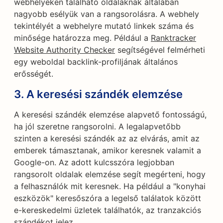
webhelyeken található oldalaknak általában
nagyobb esélyük van a rangsorolásra. A webhely
tekintélyét a webhelyre mutató linkek száma és
minősége határozza meg. Például a
Ranktracker
Website Authority Checker
segítségével felmérheti
egy weboldal backlink-profiljának általános
erősségét.
3. A keresési szándék elemzése
A keresési szándék elemzése alapvető fontosságú,
ha jól szeretne rangsorolni. A legalapvetőbb
szinten a keresési szándék az az elvárás, amit az
emberek támasztanak, amikor keresnek valamit a
Google-on. Az adott kulcsszóra legjobban
rangsorolt oldalak elemzése segít megérteni, hogy
a felhasználók mit keresnek. Ha például a "konyhai
eszközök" keresőszóra a legelső találatok között
e-kereskedelmi üzletek találhatók, az tranzakciós
szándékot jelez.