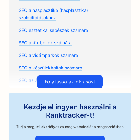
SEO a hasplasztika (hasplasztika)
szolgáltatásokhoz
SEO esztétikai sebészek számára
SEO antik boltok számára
SEO a vidámparkok számára
SEO a készülékboltok számára
SEO az árkádok számára
Folytassa az olvasást
SEO építészeti irodák számára
SEO az autószerelő műhelyek számára
Kezdje el ingyen használni a
Ranktracker-t!
SEO az autóalkatrész üzletek számára
Tudja meg, mi akadályozza meg weboldalát a rangsorolásban
SEO a művészeti osztályok számára