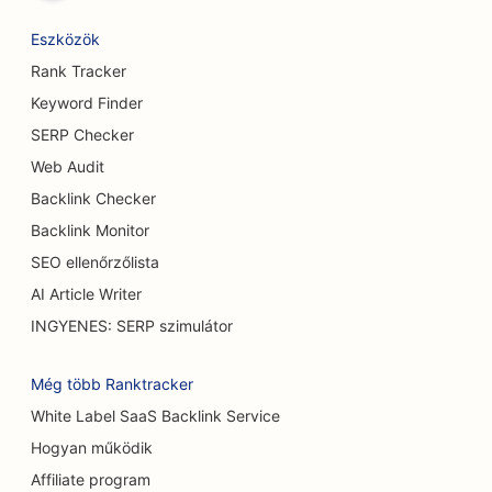
SEO butikok számára
Eszközök
SEO a kenyér pékségek számára
Rank Tracker
SEO a bowlingpályák számára
Keyword Finder
SEO sörfőzdék számára
SERP Checker
Web Audit
SEO a mellnagyobbítási szolgáltatásokhoz
Backlink Checker
SEO büfé éttermek számára
Backlink Monitor
SEO ellenőrzőlista
SEO a Burger Trucks számára
AI Article Writer
SEO a cukrászdák számára
INGYENES: SERP szimulátor
SEO autókereskedések számára
Még több Ranktracker
SEO az égési sebészek számára
White Label SaaS Backlink Service
SEO autómosók számára
Hogyan működik
Affiliate program
SEO kávézók számára