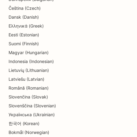
SEO a részletek üzletei számára
Čeština (Czech)
Dansk (Danish)
SEO a Donut üzletek számára
Ελληνικά (Greek)
SEO az oktatási és gyermekgondozási
Eesti (Estonian)
szolgáltatásokhoz
Suomi (Finnish)
SEO a vegytisztítók számára
Magyar (Hungarian)
Indonesia (Indonesian)
SEO villanyszerelők számára
Lietuvių (Lithuanian)
SEO elektronikai üzletek számára
Latviešu (Latvian)
Română (Romanian)
SEO endodontistáknak
Slovenčina (Slovak)
SEO a szórakozás és rekreáció számára
Slovenščina (Slovenian)
SEO mérnöki irodák számára
Українська (Ukrainian)
한국어 (Korean)
EO etnikai éttermek számára
Bokmål (Norwegian)