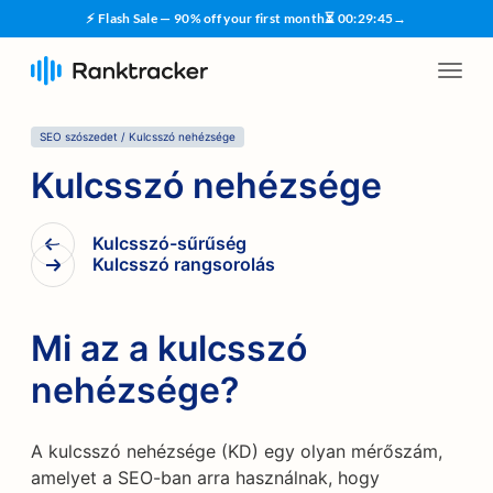
⚡ Flash Sale — 90% off your first month
⏳
00
:
29
:
45
→
SEO szószedet
/
Kulcsszó nehézsége
Kulcsszó nehézsége
Kulcsszó-sűrűség
Kulcsszó rangsorolás
Mi az a kulcsszó
nehézsége?
A kulcsszó nehézsége (KD) egy olyan mérőszám,
amelyet a SEO-ban arra használnak, hogy