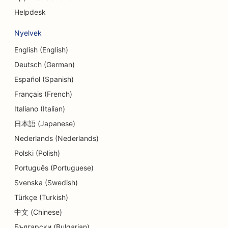
Helpdesk
SEO a koponya- és arckoponya sebészek
számára
Nyelvek
SEO a Hitelszövetkezetek számára
English (English)
Deutsch (German)
SEO a süteményboltok számára
Español (Spanish)
SEO a táncstúdiók számára
Français (French)
SEO az óvodák számára
Italiano (Italian)
日本語 (Japanese)
SEO az adósságtanácsadási szolgáltatások
Nederlands (Nederlands)
számára
Polski (Polish)
SEO fogászati klinikák számára
Português (Portuguese)
SEO a Delis számára
Svenska (Swedish)
Türkçe (Turkish)
SEO for Diners
中文 (Chinese)
SEO a bőrradírozási szolgáltatásokhoz
Български (Bulgarian)