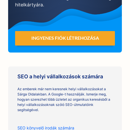
hitelkártyára.
INGYENES FIÓK LÉTREHOZÁSA
SEO a helyi vállalkozások számára
Az emberek már nem keresnek helyi vállalkozásokat a
Sárga Oldalakban. A Google-t használják. Ismerje meg,
hogyan szerezhet több üzletet az organikus keresésből a
helyi vállalkozásoknak szóló SEO-útmutatóink
segítségével.
SEO könyvelő irodák számára