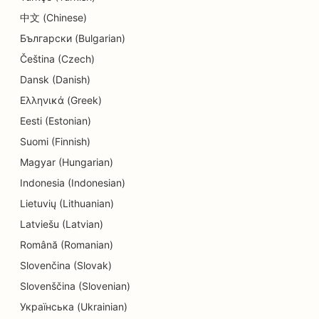
SEO a részletek üzletei számára
中文 (Chinese)
SEO for Diners
Български (Bulgarian)
SEO a süteményboltok számára
Čeština (Czech)
Dansk (Danish)
SEO az oktatási és gyermekgondozási
Ελληνικά (Greek)
szolgáltatásokhoz
Eesti (Estonian)
SEO a Donut üzletek számára
Suomi (Finnish)
SEO villanyszerelők számára
Magyar (Hungarian)
Indonesia (Indonesian)
SEO a vegytisztítók számára
Lietuvių (Lithuanian)
SEO elektronikai üzletek számára
Latviešu (Latvian)
Română (Romanian)
SEO mérnöki irodák számára
Slovenčina (Slovak)
SEO endodontistáknak
Slovenščina (Slovenian)
SEO a szórakozás és rekreáció számára
Українська (Ukrainian)