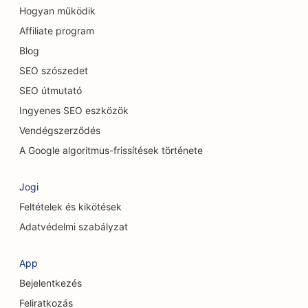
SEO alkalmi éttermek számára
Hogyan működik
Affiliate program
SEO a szőnyeg és padlóburkoló üzletek számára
Blog
SEO autómosók számára
SEO szószedet
SEO autókereskedések számára
SEO útmutató
Ingyenes SEO eszközök
SEO a takarítási szolgáltatások számára
Vendégszerződés
SEO a csontkovácsok számára
A Google algoritmus-frissítések története
SEO a macskakávézók számára
Jogi
SEO a kémiai hámlasztási szolgáltatásokhoz
Feltételek és kikötések
SEO ruházati boltok számára
Adatvédelmi szabályzat
SEO a koponya- és arckoponya sebészek
App
számára
Bejelentkezés
SEO a kávézók számára
Feliratkozás