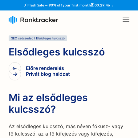
⚡ Flash Sale — 90% off your first month
⏳
00
:
29
:
45
→
SEO szószedet
/
Elsődleges kulcsszó
Elsődleges kulcsszó
Előre renderelés
Privát blog hálózat
Mi az elsődleges
kulcsszó?
Az elsődleges kulcsszó, más néven fókusz- vagy
fő kulcsszó, az a fő kifejezés vagy kifejezés,