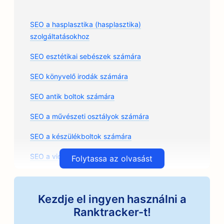
SEO a hasplasztika (hasplasztika)
szolgáltatásokhoz
SEO esztétikai sebészek számára
SEO könyvelő irodák számára
SEO antik boltok számára
SEO a művészeti osztályok számára
SEO a készülékboltok számára
SEO a vidámparkok számára
Folytassa az olvasást
SEO az árkádok számára
SEO építészeti irodák számára
Kezdje el ingyen használni a
Ranktracker-t!
SEO kézműves kávépörkölők számára