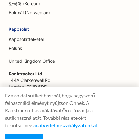
한국어 (Korean)
SEO a szabadulószobák számára
Bokmål (Norwegian)
EO etnikai éttermek számára
Kapcsolat
SEO a Farm-to-Table éttermek számára
Kapcsolatfelvétel
SEO az arcfelvarrás szolgáltatásokhoz
Rólunk
SEO családi éttermek számára
United Kingdom Office
SEO pénzügyi tervezőknek
Ranktracker Ltd
SEO gyorséttermek számára
144A Clerkenwell Rd
London, EC1R 5DF
SEO virágüzleteknek
Company No: 08820809
Ez az oldal sütiket használ, hogy nagyszerű
felix@ranktracker.com
felhasználói élményt nyújtson Önnek. A
SEO a Fine Dining éttermek számára
Ranktracker használatával Ön elfogadja a
SEO az élelmiszer-udvarok számára
sütik használatát. További részletekért
tekintse meg
adatvédelmi szabályzatunkat
.
2015 -
2026
© Ranktracker. All Rights Reserved.
SEO pénzügyi szolgáltatások számára