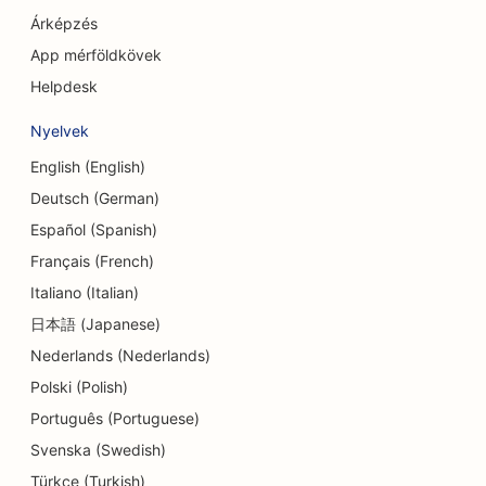
Árképzés
SEO kozmetikai sebészek számára
App mérföldkövek
SEO a Hitelszövetkezetek számára
Helpdesk
SEO tanácsadó cégek számára
Nyelvek
SEO a Delis számára
English (English)
Deutsch (German)
SEO az adósságtanácsadási szolgáltatások
számára
Español (Spanish)
Français (French)
SEO a valutaváltó szolgáltatások számára
Italiano (Italian)
SEO a táncstúdiók számára
日本語 (Japanese)
Nederlands (Nederlands)
SEO a bőrradírozási szolgáltatásokhoz
Polski (Polish)
SEO az óvodák számára
Português (Portuguese)
SEO fogászati klinikák számára
Svenska (Swedish)
Türkçe (Turkish)