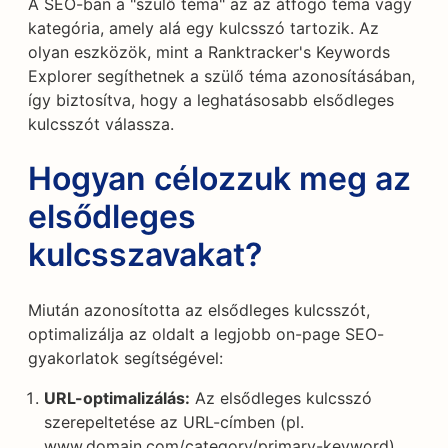
A SEO-ban a "szülő téma" az az átfogó téma vagy
kategória, amely alá egy kulcsszó tartozik. Az
olyan eszközök, mint a Ranktracker's Keywords
Explorer segíthetnek a szülő téma azonosításában,
így biztosítva, hogy a leghatásosabb elsődleges
kulcsszót válassza.
Hogyan célozzuk meg az
elsődleges
kulcsszavakat?
Miután azonosította az elsődleges kulcsszót,
optimalizálja az oldalt a legjobb on-page SEO-
gyakorlatok segítségével:
URL-optimalizálás:
Az elsődleges kulcsszó
szerepeltetése az URL-címben (pl.
www.domain.com/category/primary-keyword).