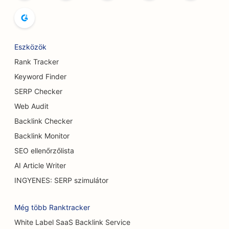
SEO a bowlingpályák számára
SEO a társasjáték kávézók számára
Eszközök
SEO a könyvesboltok számára
Rank Tracker
SEO a kenyér pékségek számára
Keyword Finder
SEO sörfőzdék számára
SERP Checker
Web Audit
SEO a mellnagyobbítási szolgáltatásokhoz
Backlink Checker
SEO büfé éttermek számára
Backlink Monitor
SEO ellenőrzőlista
SEO a Burger Trucks számára
AI Article Writer
SEO az égési sebészek számára
INGYENES: SERP szimulátor
SEO kávézók számára
Még több Ranktracker
SEO a cukrászdák számára
White Label SaaS Backlink Service