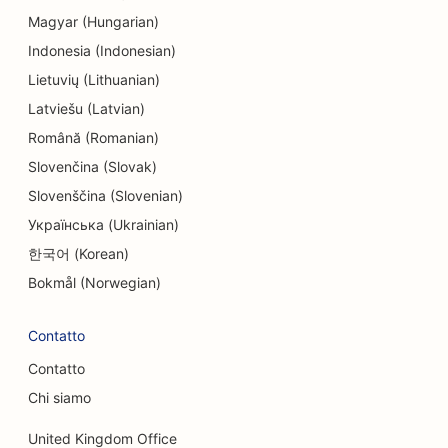
SEO per gli studi di ingegneria
Magyar (Hungarian)
Indonesia (Indonesian)
SEO per endodontisti
Lietuvių (Lithuanian)
SEO per l'intrattenimento e il tempo libero
Latviešu (Latvian)
Română (Romanian)
SEO per le Escape Room
Slovenčina (Slovak)
EO per i ristoranti etnici
Slovenščina (Slovenian)
SEO per i ristoranti di fattoria
Українська (Ukrainian)
한국어 (Korean)
SEO per i servizi di lifting
Bokmål (Norwegian)
SEO per i ristoranti a conduzione familiare
Contatto
SEO per i ristoranti fast food
Contatto
SEO per fioristi
Chi siamo
SEO per i ristoranti di alta cucina
United Kingdom Office