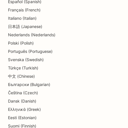
SEO per i servizi di dermoabrasione
Español (Spanish)
Français (French)
SEO per asili nido
Italiano (Italian)
SEO per le cliniche dentali
日本語 (Japanese)
Nederlands (Nederlands)
SEO per i negozi di dettagli
Polski (Polish)
SEO per i clienti
Português (Portuguese)
SEO per le pasticcerie
Svenska (Swedish)
Türkçe (Turkish)
SEO per i servizi educativi e di assistenza
all'infanzia
中文 (Chinese)
Български (Bulgarian)
SEO per negozi di ciambelle
Čeština (Czech)
SEO per elettricisti
Dansk (Danish)
Ελληνικά (Greek)
SEO per le tintorie
Eesti (Estonian)
SEO per i negozi di elettronica
Suomi (Finnish)