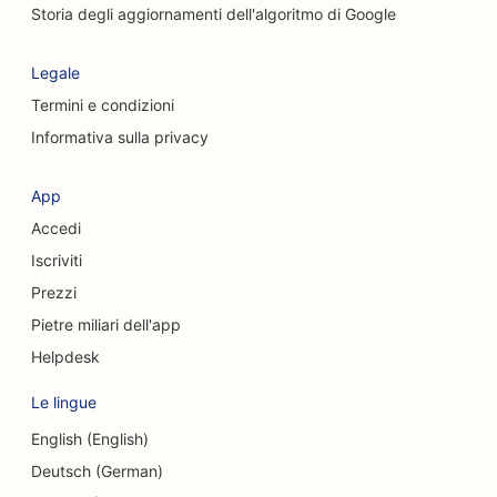
SEO per i servizi di peeling chimico
Storia degli aggiornamenti dell'algoritmo di Google
SEO per negozi di abbigliamento
Legale
SEO per chirurghi cranio-facciali
Termini e condizioni
Informativa sulla privacy
SEO per le caffetterie
SEO per chirurghi estetici
App
Accedi
SEO per le Credit Union
Iscriviti
SEO per le società di consulenza
Prezzi
SEO per le gastronomie
Pietre miliari dell'app
Helpdesk
SEO per i servizi di consulenza sul debito
Le lingue
SEO per i servizi di cambio valuta
English (English)
SEO per le scuole di danza
Deutsch (German)