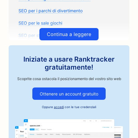
SEO per i parchi di divertimento
SEO per le sale giochi
Continua a leggere
SEO per studi di architettura
SEO per i torrefattori artigianali
Iniziate a usare Ranktracker
SEO per i negozi di ricambi auto
gratuitamente!
SEO per le officine di riparazione auto
Scoprite cosa ostacola il posizionamento del vostro sito web
SEO per le carrozzerie
Ottenere un account gratuito
SEO per le aziende del settore automobilistico
Oppure
accedi
con le tue credenziali
SEO per i servizi di cauzione
SEO per le banche
SEO per panifici