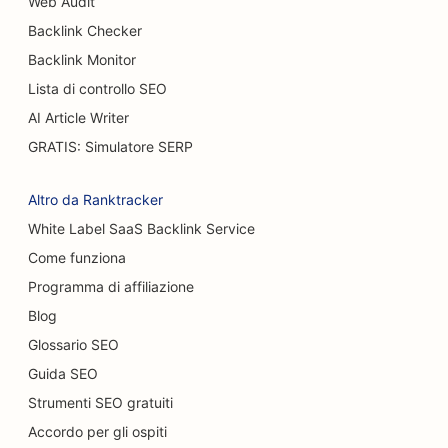
Web Audit
SEO per i camion degli hamburger
Backlink Checker
SEO per chirurghi ustionati
Backlink Monitor
Lista di controllo SEO
SEO per i caffè
AI Article Writer
SEO per pasticcerie
GRATIS: Simulatore SERP
SEO per ristoranti casual
Altro da Ranktracker
SEO per negozi di moquette e pavimenti
White Label SaaS Backlink Service
Come funziona
SEO per gli autolavaggi
Programma di affiliazione
SEO per concessionari di auto
Blog
SEO per i servizi di pulizia
Glossario SEO
Guida SEO
SEO per chiropratici
Strumenti SEO gratuiti
SEO per i Cat Café
Accordo per gli ospiti