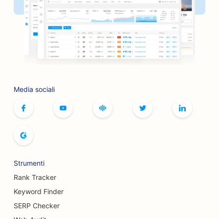
SEO per i barbieri
SEO per i barbecue
SEO per le boutique
SEO per i servizi di botox e filler
Media sociali
SEO per le piste da bowling
SEO per i caffè di giochi da tavolo
SEO per le librerie
SEO per i panifici
Strumenti
SEO per i birrifici
Rank Tracker
SEO per i servizi di mastoplastica additiva
Keyword Finder
SERP Checker
SEO per i ristoranti a buffet