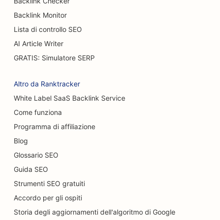
Backlink Checker
SEO per pasticcerie
Backlink Monitor
Lista di controllo SEO
SEO per concessionari di auto
AI Article Writer
SEO per chirurghi ustionati
GRATIS: Simulatore SERP
SEO per gli autolavaggi
Altro da Ranktracker
SEO per i caffè
White Label SaaS Backlink Service
Come funziona
SEO per negozi di moquette e pavimenti
Programma di affiliazione
SEO per ristoranti casual
Blog
SEO per i servizi di peeling chimico
Glossario SEO
Guida SEO
SEO per i Cat Café
Strumenti SEO gratuiti
SEO per chiropratici
Accordo per gli ospiti
SEO per i servizi di pulizia
Storia degli aggiornamenti dell'algoritmo di Google