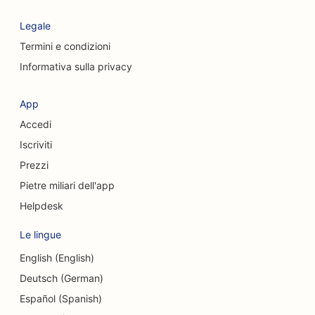
SEO per le caffetterie
Legale
SEO per le società di consulenza
Termini e condizioni
Informativa sulla privacy
SEO per chirurghi estetici
SEO per negozi di abbigliamento
App
Accedi
SEO per i servizi di cambio valuta
Iscriviti
SEO per chirurghi cranio-facciali
Prezzi
SEO per le Credit Union
Pietre miliari dell'app
Helpdesk
SEO per le pasticcerie
Le lingue
SEO per le scuole di danza
English (English)
SEO per asili nido
Deutsch (German)
SEO per i servizi di consulenza sul debito
Español (Spanish)