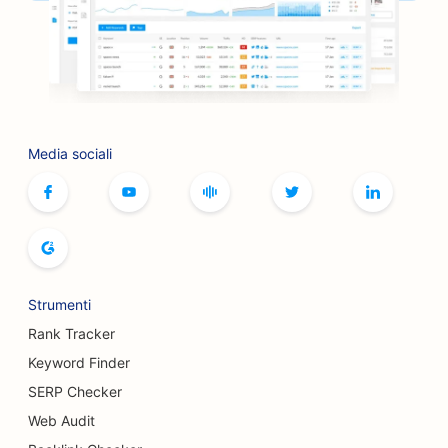
SEO per le librerie
SEO per i barbecue
SEO per i caffè di giochi da tavolo
Media sociali
SEO per i servizi di botox e filler
SEO per le boutique
SEO per i panifici
SEO per le piste da bowling
Strumenti
SEO per i birrifici
Rank Tracker
SEO per i servizi di mastoplastica additiva
Keyword Finder
SERP Checker
SEO per i ristoranti a buffet
Web Audit
SEO per i camion degli hamburger