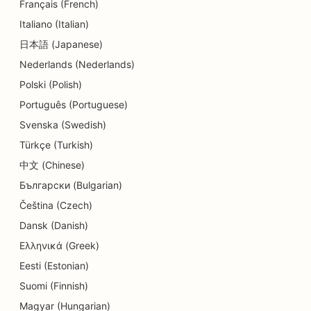
Français (French)
SEO per le cliniche dentali
Italiano (Italian)
SEO per le gastronomie
日本語 (Japanese)
Nederlands (Nederlands)
SEO per i clienti
Polski (Polish)
SEO per i servizi di dermoabrasione
Português (Portuguese)
SEO per i negozi di dettagli
Svenska (Swedish)
Türkçe (Turkish)
SEO per negozi di ciambelle
中文 (Chinese)
SEO per i servizi educativi e di assistenza
Български (Bulgarian)
all'infanzia
Čeština (Czech)
SEO per le tintorie
Dansk (Danish)
Ελληνικά (Greek)
SEO per elettricisti
Eesti (Estonian)
SEO per i negozi di elettronica
Suomi (Finnish)
SEO per endodontisti
Magyar (Hungarian)