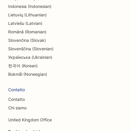
Indonesia (Indonesian)
SEO per l'intrattenimento e il tempo libero
Lietuvių (Lithuanian)
SEO per gli studi di ingegneria
Latviešu (Latvian)
Română (Romanian)
EO per i ristoranti etnici
Slovenčina (Slovak)
SEO per le Escape Room
Slovenščina (Slovenian)
SEO per i servizi di lifting
Українська (Ukrainian)
한국어 (Korean)
SEO per i ristoranti a conduzione familiare
Bokmål (Norwegian)
SEO per i ristoranti di fattoria
Contatto
SEO per i pianificatori finanziari
Contatto
SEO per i servizi finanziari
Chi siamo
SEO per i ristoranti di alta cucina
United Kingdom Office
SEO per i ristoranti fast food