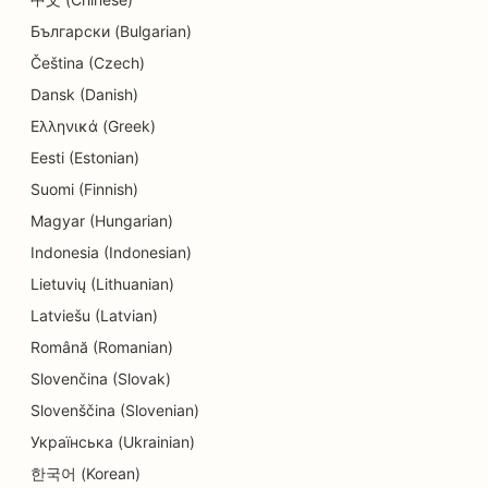
SEO per i servizi educativi e di assistenza
Български (Bulgarian)
all'infanzia
Čeština (Czech)
SEO per le tintorie
Dansk (Danish)
Ελληνικά (Greek)
SEO per elettricisti
Eesti (Estonian)
SEO per i negozi di elettronica
Suomi (Finnish)
SEO per endodontisti
Magyar (Hungarian)
Indonesia (Indonesian)
SEO per l'intrattenimento e il tempo libero
Lietuvių (Lithuanian)
SEO per gli studi di ingegneria
Latviešu (Latvian)
Română (Romanian)
EO per i ristoranti etnici
Slovenčina (Slovak)
SEO per le Escape Room
Slovenščina (Slovenian)
SEO per i servizi di lifting
Українська (Ukrainian)
한국어 (Korean)
SEO per i ristoranti a conduzione familiare