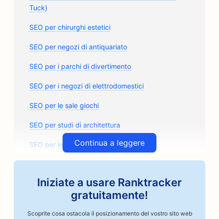
Tuck)
SEO per chirurghi estetici
SEO per negozi di antiquariato
SEO per i parchi di divertimento
SEO per i negozi di elettrodomestici
SEO per le sale giochi
SEO per studi di architettura
Continua a leggere
SEO per le carrozzerie
SEO per i negozi di ricambi auto
Iniziate a usare Ranktracker
SEO per le classi d'arte
gratuitamente!
SEO per le officine di riparazione auto
Scoprite cosa ostacola il posizionamento del vostro sito web