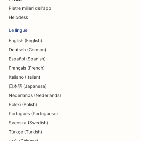
SEO per le Credit Union
Pietre miliari dell'app
Helpdesk
SEO per le pasticcerie
Le lingue
SEO per le scuole di danza
English (English)
SEO per asili nido
Deutsch (German)
SEO per i servizi di consulenza sul debito
Español (Spanish)
Français (French)
SEO per le cliniche dentali
Italiano (Italian)
SEO per le gastronomie
日本語 (Japanese)
Nederlands (Nederlands)
SEO per i clienti
Polski (Polish)
SEO per i servizi di dermoabrasione
Português (Portuguese)
SEO per i negozi di dettagli
Svenska (Swedish)
Türkçe (Turkish)
SEO per negozi di ciambelle
中文 (Chinese)