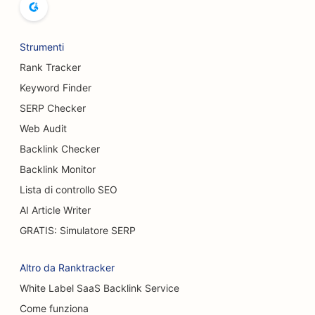
SEO per le piste da bowling
Strumenti
SEO per i birrifici
Rank Tracker
SEO per i servizi di mastoplastica additiva
Keyword Finder
SERP Checker
SEO per i ristoranti a buffet
Web Audit
SEO per i camion degli hamburger
Backlink Checker
SEO per pasticcerie
Backlink Monitor
Lista di controllo SEO
SEO per concessionari di auto
AI Article Writer
SEO per chirurghi ustionati
GRATIS: Simulatore SERP
SEO per gli autolavaggi
Altro da Ranktracker
SEO per i caffè
White Label SaaS Backlink Service
Come funziona
SEO per negozi di moquette e pavimenti