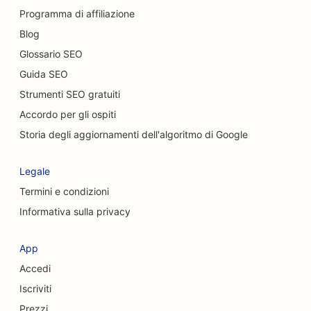
Programma di affiliazione
SEO per ristoranti casual
Blog
SEO per i servizi di peeling chimico
Glossario SEO
Guida SEO
SEO per i Cat Café
Strumenti SEO gratuiti
SEO per chiropratici
Accordo per gli ospiti
SEO per i servizi di pulizia
Storia degli aggiornamenti dell'algoritmo di Google
SEO per le caffetterie
Legale
SEO per le società di consulenza
Termini e condizioni
Informativa sulla privacy
SEO per chirurghi estetici
SEO per negozi di abbigliamento
App
Accedi
SEO per i servizi di cambio valuta
Iscriviti
SEO per chirurghi cranio-facciali
Prezzi