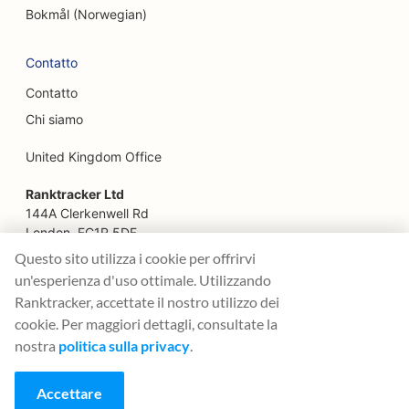
Bokmål (Norwegian)
SEO per i ristoranti di fattoria
Contatto
SEO per i pianificatori finanziari
Contatto
SEO per i servizi finanziari
Chi siamo
SEO per i ristoranti di alta cucina
United Kingdom Office
SEO per i ristoranti fast food
Ranktracker Ltd
SEO per fioristi
144A Clerkenwell Rd
London, EC1R 5DF
SEO per i punti di ristoro
Company No: 08820809
Questo sito utilizza i cookie per offrirvi
felix@ranktracker.com
un'esperienza d'uso ottimale. Utilizzando
SEO per i food truck
Ranktracker, accettate il nostro utilizzo dei
SEO per le pasticcerie francesi
cookie. Per maggiori dettagli, consultate la
nostra
politica sulla privacy
.
2015 -
2026
© Ranktracker. All Rights Reserved.
SEO per i negozi di yogurt gelato
Accettare
SEO per i negozi di mobili