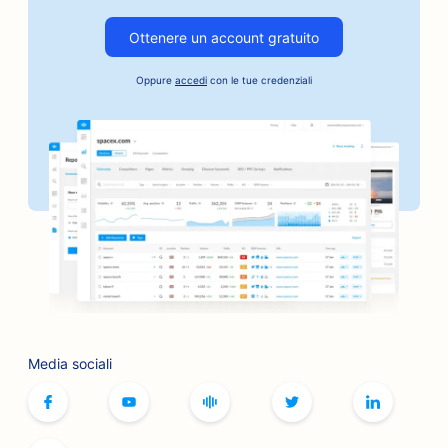
SEO per i torrefattori artigianali
Ottenere un account gratuito
SEO per i servizi di cauzione
Oppure
accedi
con le tue credenziali
SEO per le aziende del settore automobilistico
SEO per panifici
SEO per i barbieri
SEO per le banche
SEO per le librerie
SEO per i barbecue
SEO per i caffè di giochi da tavolo
Media sociali
SEO per i servizi di botox e filler
SEO per le boutique
SEO per i panifici