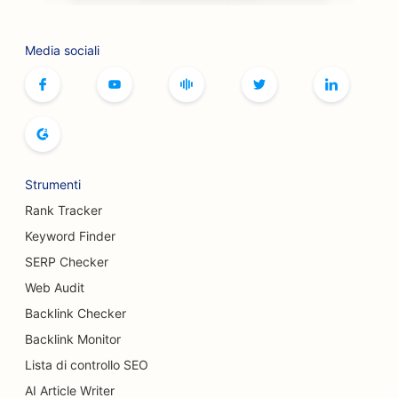
SEO per i caffè di giochi da tavolo
Media sociali
SEO per i servizi di botox e filler
SEO per le boutique
SEO per i panifici
SEO per le piste da bowling
Strumenti
SEO per i birrifici
Rank Tracker
SEO per i servizi di mastoplastica additiva
Keyword Finder
SERP Checker
SEO per i ristoranti a buffet
Web Audit
SEO per i camion degli hamburger
Backlink Checker
SEO per pasticcerie
Backlink Monitor
Lista di controllo SEO
SEO per concessionari di auto
AI Article Writer