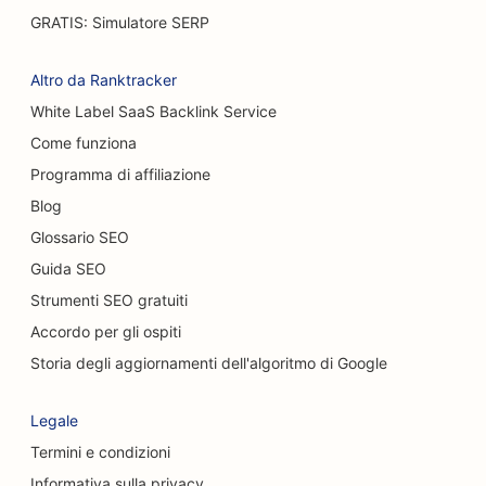
SEO per chirurghi ustionati
GRATIS: Simulatore SERP
SEO per gli autolavaggi
Altro da Ranktracker
SEO per i caffè
White Label SaaS Backlink Service
Come funziona
SEO per negozi di moquette e pavimenti
Programma di affiliazione
SEO per ristoranti casual
Blog
SEO per i servizi di peeling chimico
Glossario SEO
Guida SEO
SEO per i Cat Café
Strumenti SEO gratuiti
SEO per chiropratici
Accordo per gli ospiti
SEO per i servizi di pulizia
Storia degli aggiornamenti dell'algoritmo di Google
SEO per le caffetterie
Legale
SEO per le società di consulenza
Termini e condizioni
Informativa sulla privacy