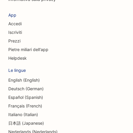
SEO per chirurghi estetici
SEO per negozi di abbigliamento
App
Accedi
SEO per i servizi di cambio valuta
Iscriviti
SEO per chirurghi cranio-facciali
Prezzi
SEO per le Credit Union
Pietre miliari dell'app
Helpdesk
SEO per le pasticcerie
Le lingue
SEO per le scuole di danza
English (English)
SEO per asili nido
Deutsch (German)
SEO per i servizi di consulenza sul debito
Español (Spanish)
Français (French)
SEO per le cliniche dentali
Italiano (Italian)
SEO per le gastronomie
日本語 (Japanese)
Nederlands (Nederlands)
SEO per i clienti