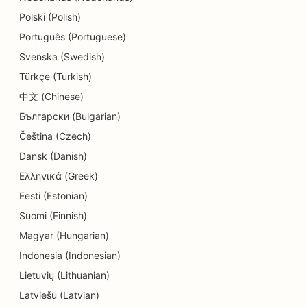
Polski (Polish)
SEO per i servizi di dermoabrasione
Português (Portuguese)
SEO per i negozi di dettagli
Svenska (Swedish)
Türkçe (Turkish)
SEO per negozi di ciambelle
中文 (Chinese)
SEO per i servizi educativi e di assistenza
Български (Bulgarian)
all'infanzia
Čeština (Czech)
SEO per le tintorie
Dansk (Danish)
Ελληνικά (Greek)
SEO per elettricisti
Eesti (Estonian)
SEO per i negozi di elettronica
Suomi (Finnish)
SEO per endodontisti
Magyar (Hungarian)
Indonesia (Indonesian)
SEO per l'intrattenimento e il tempo libero
Lietuvių (Lithuanian)
SEO per gli studi di ingegneria
Latviešu (Latvian)