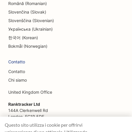
Română (Romanian)
EO per i ristoranti etnici
Slovenčina (Slovak)
SEO per le Escape Room
Slovenščina (Slovenian)
SEO per i servizi di lifting
Українська (Ukrainian)
한국어 (Korean)
SEO per i ristoranti a conduzione familiare
Bokmål (Norwegian)
SEO per i ristoranti di fattoria
Contatto
SEO per i pianificatori finanziari
Contatto
SEO per i servizi finanziari
Chi siamo
SEO per i ristoranti di alta cucina
United Kingdom Office
SEO per i ristoranti fast food
Ranktracker Ltd
SEO per fioristi
144A Clerkenwell Rd
London, EC1R 5DF
SEO per i punti di ristoro
Company No: 08820809
Questo sito utilizza i cookie per offrirvi
felix@ranktracker.com
un'esperienza d'uso ottimale. Utilizzando