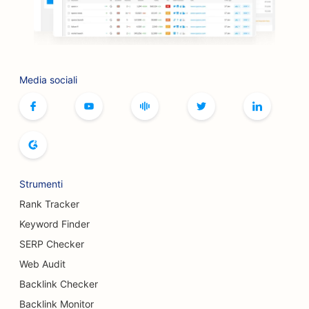
SEO per le boutique
SEO per i servizi di botox e filler
Media sociali
SEO per le piste da bowling
SEO per i caffè di giochi da tavolo
SEO per le librerie
SEO per i panifici
Strumenti
SEO per i birrifici
Rank Tracker
SEO per i servizi di mastoplastica additiva
Keyword Finder
SERP Checker
SEO per i ristoranti a buffet
Web Audit
SEO per i camion degli hamburger
Backlink Checker
SEO per chirurghi ustionati
Backlink Monitor