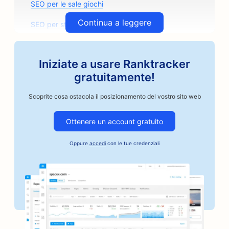
SEO per le sale giochi
Continua a leggere
SEO per studi di architettura
SEO per i torrefattori artigianali
Iniziate a usare Ranktracker
SEO per i negozi di ricambi auto
gratuitamente!
SEO per le officine di riparazione auto
Scoprite cosa ostacola il posizionamento del vostro sito web
SEO per le carrozzerie
Ottenere un account gratuito
SEO per le aziende del settore automobilistico
Oppure
accedi
con le tue credenziali
SEO per i servizi di cauzione
SEO per le banche
SEO per panifici
SEO per i barbieri
SEO per i barbecue