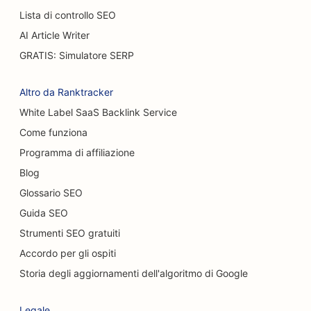
Lista di controllo SEO
SEO per i caffè
AI Article Writer
SEO per pasticcerie
GRATIS: Simulatore SERP
SEO per ristoranti casual
Altro da Ranktracker
SEO per negozi di moquette e pavimenti
White Label SaaS Backlink Service
Come funziona
SEO per gli autolavaggi
Programma di affiliazione
SEO per concessionari di auto
Blog
SEO per i servizi di pulizia
Glossario SEO
Guida SEO
SEO per chiropratici
Strumenti SEO gratuiti
SEO per i Cat Café
Accordo per gli ospiti
SEO per i servizi di peeling chimico
Storia degli aggiornamenti dell'algoritmo di Google
SEO per negozi di abbigliamento
Legale