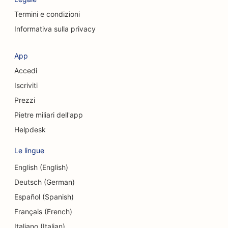
SEO per chirurghi cranio-facciali
Termini e condizioni
Informativa sulla privacy
SEO per le caffetterie
SEO per chirurghi estetici
App
Accedi
SEO per le Credit Union
Iscriviti
SEO per le società di consulenza
Prezzi
SEO per le gastronomie
Pietre miliari dell'app
Helpdesk
SEO per i servizi di consulenza sul debito
Le lingue
SEO per i servizi di cambio valuta
English (English)
SEO per le scuole di danza
Deutsch (German)
SEO per i servizi di dermoabrasione
Español (Spanish)
Français (French)
SEO per asili nido
Italiano (Italian)