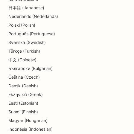
SEO per le cliniche dentali
日本語 (Japanese)
Nederlands (Nederlands)
SEO per i negozi di dettagli
Polski (Polish)
SEO per i clienti
Português (Portuguese)
SEO per le pasticcerie
Svenska (Swedish)
Türkçe (Turkish)
SEO per i servizi educativi e di assistenza
all'infanzia
中文 (Chinese)
Български (Bulgarian)
SEO per negozi di ciambelle
Čeština (Czech)
SEO per elettricisti
Dansk (Danish)
Ελληνικά (Greek)
SEO per le tintorie
Eesti (Estonian)
SEO per i negozi di elettronica
Suomi (Finnish)
SEO per gli studi di ingegneria
Magyar (Hungarian)
Indonesia (Indonesian)
SEO per endodontisti