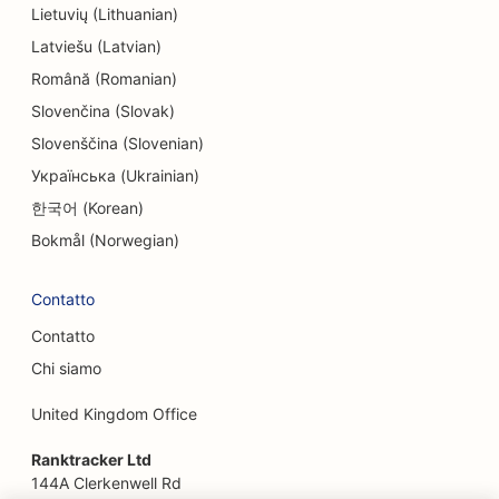
Lietuvių (Lithuanian)
SEO per l'intrattenimento e il tempo libero
Latviešu (Latvian)
Română (Romanian)
SEO per le Escape Room
Slovenčina (Slovak)
EO per i ristoranti etnici
Slovenščina (Slovenian)
SEO per i ristoranti di fattoria
Українська (Ukrainian)
한국어 (Korean)
SEO per i servizi di lifting
Bokmål (Norwegian)
SEO per i ristoranti a conduzione familiare
Contatto
SEO per i ristoranti fast food
Contatto
SEO per fioristi
Chi siamo
SEO per i ristoranti di alta cucina
United Kingdom Office
SEO per i servizi finanziari
Ranktracker Ltd
SEO per i punti di ristoro
144A Clerkenwell Rd