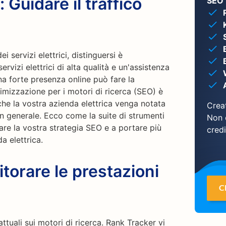
: Guidare il traffico
SEO 
 servizi elettrici, distinguersi è
rvizi elettrici di alta qualità e un'assistenza
na forte presenza online può fare la
ottimizzazione per i motori di ricerca (SEO) è
he la vostra azienda elettrica venga notata
Creat
 in generale. Ecco come la suite di strumenti
Non 
are la vostra strategia SEO e a portare più
credi
a elettrica.
torare le prestazioni
C
attuali sui motori di ricerca. Rank Tracker vi