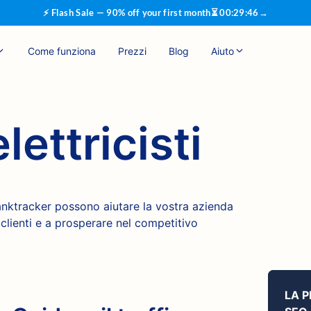
⚡ Flash Sale — 90% off your first month
⏳
00
:
29
:
45
→
Come funziona
Prezzi
Blog
Aiuto
lettricisti
anktracker possono aiutare la vostra azienda
ù clienti e a prosperare nel competitivo
LA 