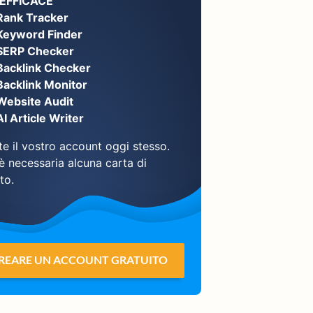
EFFICACE
Rank Tracker
Keyword Finder
SERP Checker
Backlink Checker
Backlink Monitor
Website Audit
AI Article Writer
e il vostro account oggi stesso.
è necessaria alcuna carta di
to.
REARE UN ACCOUNT GRATUITO