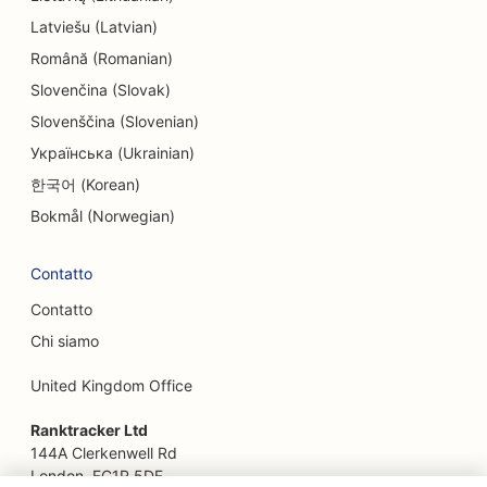
SEO per l'intrattenimento e il tempo libero
Latviešu (Latvian)
Română (Romanian)
SEO per le Escape Room
Slovenčina (Slovak)
EO per i ristoranti etnici
Slovenščina (Slovenian)
SEO per i ristoranti di fattoria
Українська (Ukrainian)
한국어 (Korean)
SEO per i servizi di lifting
Bokmål (Norwegian)
SEO per i ristoranti a conduzione familiare
Contatto
SEO per i ristoranti fast food
Contatto
SEO per fioristi
Chi siamo
SEO per i ristoranti di alta cucina
United Kingdom Office
SEO per i servizi finanziari
Ranktracker Ltd
SEO per i punti di ristoro
144A Clerkenwell Rd
London, EC1R 5DF