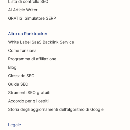
Lista di controllo SEO
SEO per i caffè
AI Article Writer
SEO per pasticcerie
GRATIS: Simulatore SERP
SEO per ristoranti casual
Altro da Ranktracker
SEO per negozi di moquette e pavimenti
White Label SaaS Backlink Service
Come funziona
SEO per gli autolavaggi
Programma di affiliazione
SEO per concessionari di auto
Blog
SEO per i servizi di pulizia
Glossario SEO
Guida SEO
SEO per chiropratici
Strumenti SEO gratuiti
SEO per i Cat Café
Accordo per gli ospiti
SEO per i servizi di peeling chimico
Storia degli aggiornamenti dell'algoritmo di Google
SEO per negozi di abbigliamento
Legale