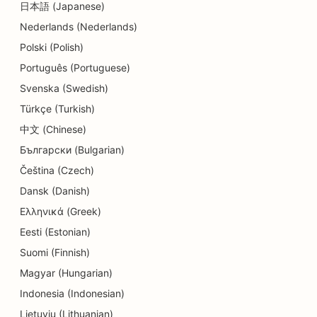
日本語 (Japanese)
Nederlands (Nederlands)
SEO per i negozi di dettagli
Polski (Polish)
SEO per i clienti
Português (Portuguese)
SEO per le pasticcerie
Svenska (Swedish)
Türkçe (Turkish)
SEO per i servizi educativi e di assistenza
all'infanzia
中文 (Chinese)
Български (Bulgarian)
SEO per negozi di ciambelle
Čeština (Czech)
SEO per elettricisti
Dansk (Danish)
Ελληνικά (Greek)
SEO per le tintorie
Eesti (Estonian)
SEO per i negozi di elettronica
Suomi (Finnish)
SEO per gli studi di ingegneria
Magyar (Hungarian)
Indonesia (Indonesian)
SEO per endodontisti
Lietuvių (Lithuanian)