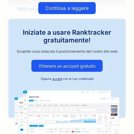
Continua a leggere
SEO per studi di architettura
SEO per i torrefattori artigianali
Iniziate a usare Ranktracker
SEO per i negozi di ricambi auto
gratuitamente!
SEO per le officine di riparazione auto
Scoprite cosa ostacola il posizionamento del vostro sito web
SEO per le carrozzerie
Ottenere un account gratuito
SEO per le aziende del settore automobilistico
Oppure
accedi
con le tue credenziali
SEO per i servizi di cauzione
SEO per le banche
SEO per panifici
SEO per i barbieri
SEO per i barbecue