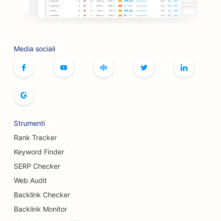
SEO per le boutique
SEO per i servizi di botox e filler
Media sociali
SEO per le piste da bowling
SEO per i caffè di giochi da tavolo
SEO per le librerie
SEO per i panifici
Strumenti
SEO per i birrifici
Rank Tracker
SEO per i servizi di mastoplastica additiva
Keyword Finder
SERP Checker
SEO per i ristoranti a buffet
Web Audit
SEO per i camion degli hamburger
Backlink Checker
SEO per chirurghi ustionati
Backlink Monitor