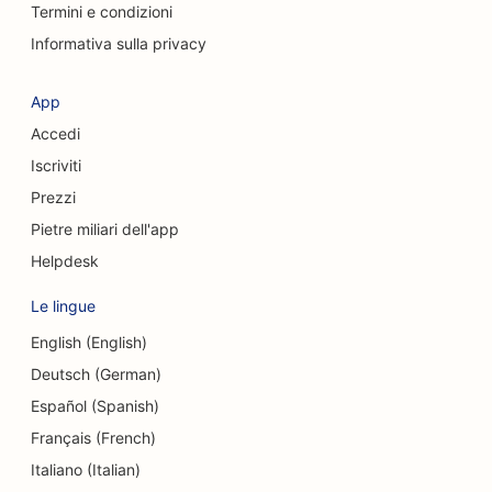
SEO per chirurghi cranio-facciali
Termini e condizioni
Informativa sulla privacy
SEO per le caffetterie
SEO per chirurghi estetici
App
Accedi
SEO per le Credit Union
Iscriviti
SEO per le società di consulenza
Prezzi
SEO per le gastronomie
Pietre miliari dell'app
Helpdesk
SEO per i servizi di consulenza sul debito
Le lingue
SEO per i servizi di cambio valuta
English (English)
SEO per le scuole di danza
Deutsch (German)
SEO per i servizi di dermoabrasione
Español (Spanish)
Français (French)
SEO per asili nido
Italiano (Italian)
SEO per le cliniche dentali