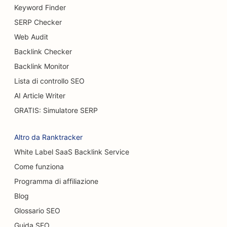
SEO per i servizi di mastoplastica additiva
Keyword Finder
SERP Checker
SEO per i birrifici
Web Audit
SEO per i camion degli hamburger
Backlink Checker
SEO per i caffè
Backlink Monitor
Lista di controllo SEO
SEO per chirurghi ustionati
AI Article Writer
SEO per concessionari di auto
GRATIS: Simulatore SERP
SEO per pasticcerie
Altro da Ranktracker
SEO per gli autolavaggi
White Label SaaS Backlink Service
Come funziona
SEO per negozi di moquette e pavimenti
Programma di affiliazione
SEO per ristoranti casual
Blog
SEO per i Cat Café
Glossario SEO
Guida SEO