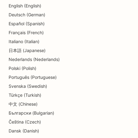
English (English)
SEO per asili nido
Deutsch (German)
SEO per i servizi di consulenza sul debito
Español (Spanish)
Français (French)
SEO per le gastronomie
Italiano (Italian)
SEO per le cliniche dentali
日本語 (Japanese)
Nederlands (Nederlands)
SEO per i servizi di dermoabrasione
Polski (Polish)
SEO per i negozi di dettagli
Português (Portuguese)
SEO per negozi di ciambelle
Svenska (Swedish)
Türkçe (Turkish)
SEO per i clienti
中文 (Chinese)
SEO per le tintorie
Български (Bulgarian)
SEO per i servizi educativi e di assistenza
Čeština (Czech)
all'infanzia
Dansk (Danish)