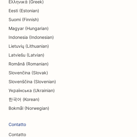
Ελληνικά (Greek)
SEO per elettricisti
Eesti (Estonian)
SEO per i negozi di elettronica
Suomi (Finnish)
SEO per endodontisti
Magyar (Hungarian)
Indonesia (Indonesian)
SEO per gli studi di ingegneria
Lietuvių (Lithuanian)
SEO per l'intrattenimento e il tempo libero
Latviešu (Latvian)
Română (Romanian)
SEO per le Escape Room
Slovenčina (Slovak)
EO per i ristoranti etnici
Slovenščina (Slovenian)
SEO per i servizi di lifting
Українська (Ukrainian)
한국어 (Korean)
SEO per i ristoranti di fattoria
Bokmål (Norwegian)
SEO per i ristoranti a conduzione familiare
Contatto
SEO per i ristoranti fast food
Contatto