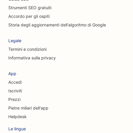
SEO per chiropratici
Strumenti SEO gratuiti
SEO per i servizi di peeling chimico
Accordo per gli ospiti
SEO per i servizi di pulizia
Storia degli aggiornamenti dell'algoritmo di Google
SEO per chirurghi estetici
Legale
SEO per chirurghi cranio-facciali
Termini e condizioni
Informativa sulla privacy
SEO per le società di consulenza
SEO per le caffetterie
App
Accedi
SEO per le Credit Union
Iscriviti
SEO per negozi di abbigliamento
Prezzi
SEO per le pasticcerie
Pietre miliari dell'app
Helpdesk
SEO per i servizi di cambio valuta
Le lingue
SEO per le scuole di danza