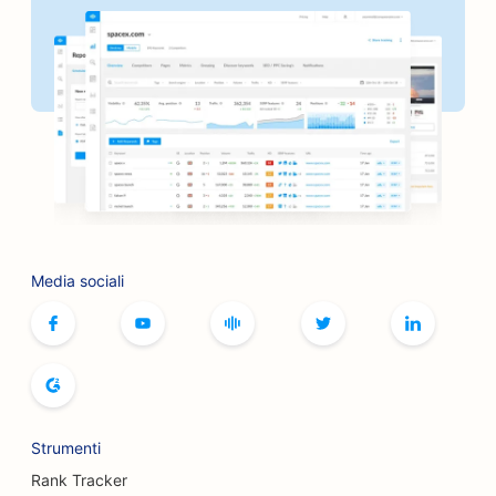
SEO per panifici
SEO per le banche
SEO per i barbieri
SEO per i caffè di giochi da tavolo
SEO per i barbecue
SEO per le librerie
Media sociali
SEO per i servizi di botox e filler
SEO per le piste da bowling
SEO per i panifici
SEO per le boutique
Strumenti
SEO per i ristoranti a buffet
Rank Tracker