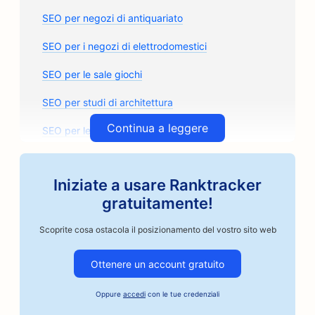
SEO per negozi di antiquariato
SEO per i negozi di elettrodomestici
SEO per le sale giochi
SEO per studi di architettura
Continua a leggere
SEO per le classi d'arte
SEO per i negozi di ricambi auto
Iniziate a usare Ranktracker
SEO per le carrozzerie
gratuitamente!
SEO per le officine di riparazione auto
Scoprite cosa ostacola il posizionamento del vostro sito web
SEO per le aziende del settore automobilistico
Ottenere un account gratuito
SEO per i torrefattori artigianali
Oppure
accedi
con le tue credenziali
SEO per i servizi di cauzione