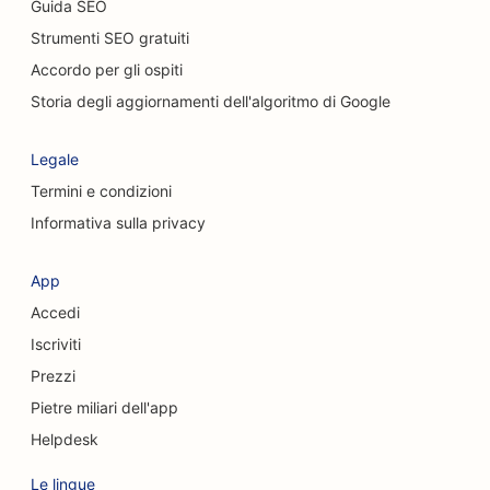
Guida SEO
SEO per chiropratici
Strumenti SEO gratuiti
SEO per i Cat Café
Accordo per gli ospiti
SEO per i servizi di peeling chimico
Storia degli aggiornamenti dell'algoritmo di Google
SEO per negozi di abbigliamento
Legale
SEO per chirurghi cranio-facciali
Termini e condizioni
Informativa sulla privacy
SEO per le caffetterie
SEO per chirurghi estetici
App
Accedi
SEO per le Credit Union
Iscriviti
SEO per le società di consulenza
Prezzi
SEO per le gastronomie
Pietre miliari dell'app
Helpdesk
SEO per i servizi di consulenza sul debito
Le lingue