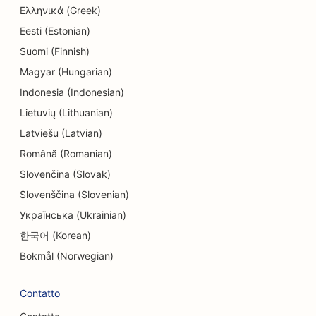
Ελληνικά (Greek)
SEO per le tintorie
Eesti (Estonian)
SEO per i negozi di elettronica
Suomi (Finnish)
SEO per gli studi di ingegneria
Magyar (Hungarian)
Indonesia (Indonesian)
SEO per endodontisti
Lietuvių (Lithuanian)
SEO per l'intrattenimento e il tempo libero
Latviešu (Latvian)
Română (Romanian)
SEO per le Escape Room
Slovenčina (Slovak)
EO per i ristoranti etnici
Slovenščina (Slovenian)
SEO per i ristoranti di fattoria
Українська (Ukrainian)
한국어 (Korean)
SEO per i servizi di lifting
Bokmål (Norwegian)
SEO per i ristoranti a conduzione familiare
Contatto
SEO per i ristoranti fast food