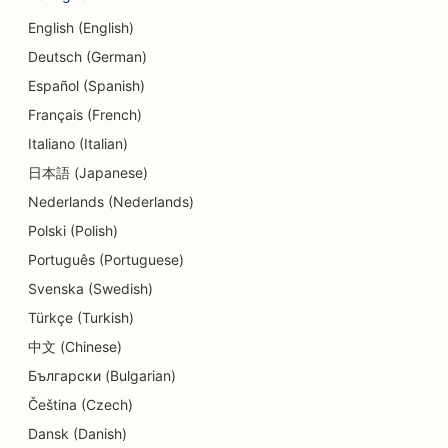
SEO per i servizi di cambio valuta
English (English)
SEO per le scuole di danza
Deutsch (German)
SEO per i servizi di dermoabrasione
Español (Spanish)
Français (French)
SEO per asili nido
Italiano (Italian)
SEO per le cliniche dentali
日本語 (Japanese)
Nederlands (Nederlands)
SEO per i negozi di dettagli
Polski (Polish)
SEO per i clienti
Português (Portuguese)
SEO per le pasticcerie
Svenska (Swedish)
Türkçe (Turkish)
SEO per i servizi educativi e di assistenza
all'infanzia
中文 (Chinese)
Български (Bulgarian)
SEO per negozi di ciambelle
Čeština (Czech)
SEO per elettricisti
Dansk (Danish)