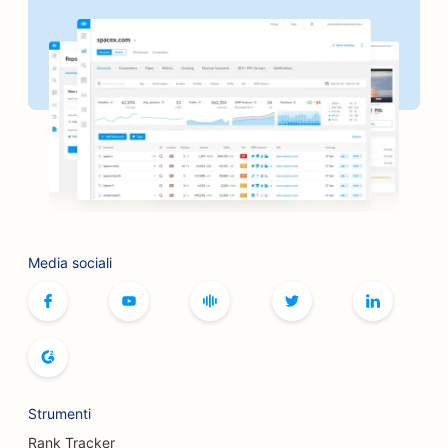
SEO per le banche
SEO per panifici
SEO per i barbieri
SEO per i barbecue
SEO per le boutique
SEO per i servizi di botox e filler
Media sociali
SEO per le piste da bowling
SEO per i caffè di giochi da tavolo
SEO per le librerie
SEO per i panifici
Strumenti
SEO per i birrifici
Rank Tracker