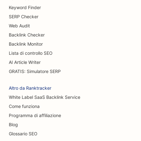
SEO per i servizi di mastoplastica additiva
Keyword Finder
SERP Checker
SEO per i ristoranti a buffet
Web Audit
SEO per i camion degli hamburger
Backlink Checker
SEO per chirurghi ustionati
Backlink Monitor
Lista di controllo SEO
SEO per i caffè
AI Article Writer
SEO per pasticcerie
GRATIS: Simulatore SERP
SEO per ristoranti casual
Altro da Ranktracker
SEO per negozi di moquette e pavimenti
White Label SaaS Backlink Service
Come funziona
SEO per gli autolavaggi
Programma di affiliazione
SEO per concessionari di auto
Blog
SEO per i servizi di pulizia
Glossario SEO