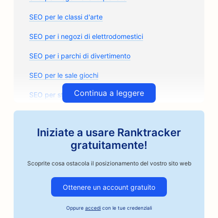
SEO per le classi d'arte
SEO per i negozi di elettrodomestici
SEO per i parchi di divertimento
SEO per le sale giochi
Continua a leggere
SEO per studi di architettura
SEO per i torrefattori artigianali
Iniziate a usare Ranktracker
SEO per i negozi di ricambi auto
gratuitamente!
SEO per le officine di riparazione auto
Scoprite cosa ostacola il posizionamento del vostro sito web
SEO per le carrozzerie
Ottenere un account gratuito
SEO per le aziende del settore automobilistico
Oppure
accedi
con le tue credenziali
SEO per i servizi di cauzione