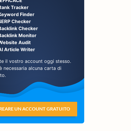
EFFICACE
Rank Tracker
Keyword Finder
SERP Checker
Backlink Checker
Backlink Monitor
Website Audit
AI Article Writer
e il vostro account oggi stesso.
è necessaria alcuna carta di
to.
REARE UN ACCOUNT GRATUITO