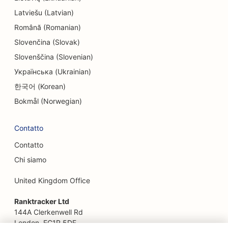
SEO per l'intrattenimento e il tempo libero
Latviešu (Latvian)
Română (Romanian)
SEO per le Escape Room
Slovenčina (Slovak)
EO per i ristoranti etnici
Slovenščina (Slovenian)
SEO per i ristoranti di fattoria
Українська (Ukrainian)
한국어 (Korean)
SEO per i servizi di lifting
Bokmål (Norwegian)
SEO per i ristoranti a conduzione familiare
Contatto
SEO per i ristoranti fast food
Contatto
SEO per fioristi
Chi siamo
SEO per i ristoranti di alta cucina
United Kingdom Office
SEO per i servizi finanziari
Ranktracker Ltd
SEO per i punti di ristoro
144A Clerkenwell Rd
London, EC1R 5DF