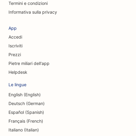
SEO per chirurghi cranio-facciali
Termini e condizioni
Informativa sulla privacy
SEO per le caffetterie
SEO per chirurghi estetici
App
Accedi
SEO per le Credit Union
Iscriviti
SEO per le società di consulenza
Prezzi
SEO per le gastronomie
Pietre miliari dell'app
Helpdesk
SEO per i servizi di consulenza sul debito
Le lingue
SEO per i servizi di cambio valuta
English (English)
SEO per le scuole di danza
Deutsch (German)
SEO per i servizi di dermoabrasione
Español (Spanish)
Français (French)
SEO per asili nido
Italiano (Italian)
SEO per le cliniche dentali