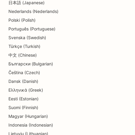
日本語 (Japanese)
Nederlands (Nederlands)
SEO per i negozi di dettagli
Polski (Polish)
SEO per i clienti
Português (Portuguese)
SEO per le pasticcerie
Svenska (Swedish)
Türkçe (Turkish)
SEO per i servizi educativi e di assistenza
all'infanzia
中文 (Chinese)
Български (Bulgarian)
SEO per negozi di ciambelle
Čeština (Czech)
SEO per elettricisti
Dansk (Danish)
Ελληνικά (Greek)
SEO per le tintorie
Eesti (Estonian)
SEO per i negozi di elettronica
Suomi (Finnish)
SEO per gli studi di ingegneria
Magyar (Hungarian)
Indonesia (Indonesian)
SEO per endodontisti
Lietuvių (Lithuanian)