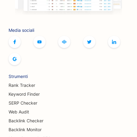
SEO per le boutique
SEO per i servizi di botox e filler
Media sociali
SEO per le piste da bowling
SEO per i caffè di giochi da tavolo
SEO per le librerie
SEO per i panifici
Strumenti
SEO per i birrifici
Rank Tracker
SEO per i servizi di mastoplastica additiva
Keyword Finder
SERP Checker
SEO per i ristoranti a buffet
Web Audit
SEO per i camion degli hamburger
Backlink Checker
SEO per chirurghi ustionati
Backlink Monitor