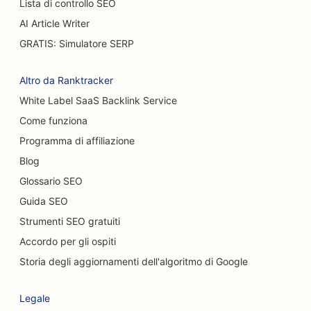
Lista di controllo SEO
SEO per i caffè
AI Article Writer
SEO per pasticcerie
GRATIS: Simulatore SERP
SEO per ristoranti casual
Altro da Ranktracker
SEO per negozi di moquette e pavimenti
White Label SaaS Backlink Service
Come funziona
SEO per gli autolavaggi
Programma di affiliazione
SEO per concessionari di auto
Blog
SEO per i servizi di pulizia
Glossario SEO
Guida SEO
SEO per chiropratici
Strumenti SEO gratuiti
SEO per i Cat Café
Accordo per gli ospiti
SEO per i servizi di peeling chimico
Storia degli aggiornamenti dell'algoritmo di Google
SEO per negozi di abbigliamento
Legale