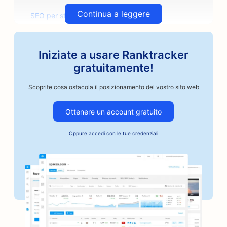
Continua a leggere
SEO per studi di architettura
SEO per i torrefattori artigianali
Iniziate a usare Ranktracker
SEO per i negozi di ricambi auto
gratuitamente!
SEO per le officine di riparazione auto
Scoprite cosa ostacola il posizionamento del vostro sito web
SEO per le carrozzerie
Ottenere un account gratuito
SEO per le aziende del settore automobilistico
Oppure
accedi
con le tue credenziali
SEO per i servizi di cauzione
SEO per le banche
SEO per panifici
SEO per i barbieri
SEO per i barbecue