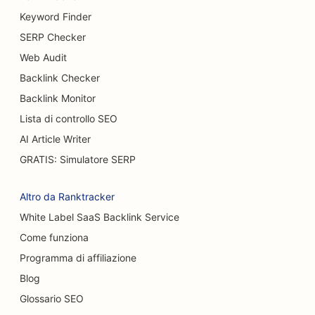
SEO per i servizi di mastoplastica additiva
Keyword Finder
SERP Checker
SEO per i ristoranti a buffet
Web Audit
SEO per i camion degli hamburger
Backlink Checker
SEO per chirurghi ustionati
Backlink Monitor
Lista di controllo SEO
SEO per i caffè
AI Article Writer
SEO per pasticcerie
GRATIS: Simulatore SERP
SEO per ristoranti casual
Altro da Ranktracker
SEO per negozi di moquette e pavimenti
White Label SaaS Backlink Service
Come funziona
SEO per gli autolavaggi
Programma di affiliazione
SEO per concessionari di auto
Blog
SEO per i servizi di pulizia
Glossario SEO