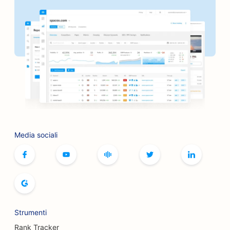
SEO per le banche
SEO per panifici
SEO per i barbieri
SEO per i barbecue
SEO per le boutique
SEO per i servizi di botox e filler
Media sociali
SEO per le piste da bowling
SEO per i caffè di giochi da tavolo
SEO per le librerie
SEO per i panifici
Strumenti
SEO per i birrifici
Rank Tracker