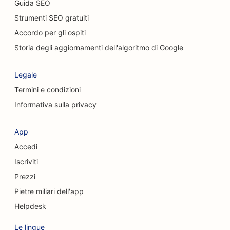
Guida SEO
SEO per chiropratici
Strumenti SEO gratuiti
SEO per i Cat Café
Accordo per gli ospiti
SEO per i servizi di peeling chimico
Storia degli aggiornamenti dell'algoritmo di Google
SEO per negozi di abbigliamento
Legale
SEO per chirurghi cranio-facciali
Termini e condizioni
Informativa sulla privacy
SEO per le caffetterie
SEO per chirurghi estetici
App
Accedi
SEO per le Credit Union
Iscriviti
SEO per le società di consulenza
Prezzi
SEO per le gastronomie
Pietre miliari dell'app
Helpdesk
SEO per i servizi di consulenza sul debito
Le lingue