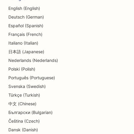
SEO per i servizi di cambio valuta
English (English)
SEO per le scuole di danza
Deutsch (German)
SEO per i servizi di dermoabrasione
Español (Spanish)
Français (French)
SEO per asili nido
Italiano (Italian)
SEO per le cliniche dentali
日本語 (Japanese)
Nederlands (Nederlands)
SEO per i negozi di dettagli
Polski (Polish)
SEO per i clienti
Português (Portuguese)
SEO per le pasticcerie
Svenska (Swedish)
Türkçe (Turkish)
SEO per i servizi educativi e di assistenza
all'infanzia
中文 (Chinese)
Български (Bulgarian)
SEO per negozi di ciambelle
Čeština (Czech)
SEO per elettricisti
Dansk (Danish)