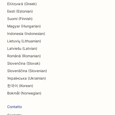
Ελληνικά (Greek)
SEO per le tintorie
Eesti (Estonian)
SEO per i negozi di elettronica
Suomi (Finnish)
SEO per gli studi di ingegneria
Magyar (Hungarian)
Indonesia (Indonesian)
SEO per endodontisti
Lietuvių (Lithuanian)
SEO per l'intrattenimento e il tempo libero
Latviešu (Latvian)
Română (Romanian)
SEO per le Escape Room
Slovenčina (Slovak)
EO per i ristoranti etnici
Slovenščina (Slovenian)
SEO per i ristoranti di fattoria
Українська (Ukrainian)
한국어 (Korean)
SEO per i servizi di lifting
Bokmål (Norwegian)
SEO per i ristoranti a conduzione familiare
Contatto
SEO per i ristoranti fast food