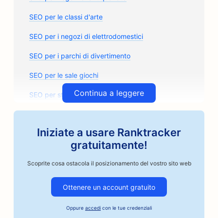
SEO per le classi d'arte
SEO per i negozi di elettrodomestici
SEO per i parchi di divertimento
SEO per le sale giochi
Continua a leggere
SEO per studi di architettura
SEO per i torrefattori artigianali
Iniziate a usare Ranktracker
SEO per i negozi di ricambi auto
gratuitamente!
SEO per le officine di riparazione auto
Scoprite cosa ostacola il posizionamento del vostro sito web
SEO per le carrozzerie
Ottenere un account gratuito
SEO per le aziende del settore automobilistico
Oppure
accedi
con le tue credenziali
SEO per i servizi di cauzione