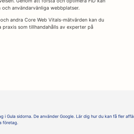
elsen. Genom att förstå och optimera FID kan
a och användarvänliga webbplatser.
D och andra Core Web Vitals-mätvärden kan du
a praxis som tillhandahålls av experter på
tag i Gula sidorna. De använder Google. Lär dig hur du kan få fler affä
a företag.