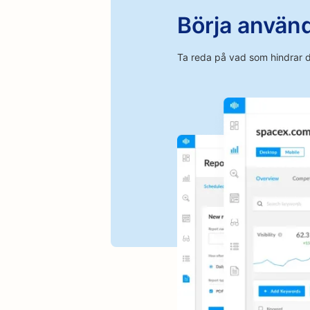
SEO för kaféer
Börja använd
SEO för matt- och golvbutiker
Ta reda på vad som hindrar d
SEO för städtjänster
SEO för Chemical Peel-tjänster
SEO för kaféer
SEO för konsultföretag
SEO för valutaväxlingstjänster
SEO för tandläkarmottagningar
SEO för cupcakebutiker
SEO för kemtvättar