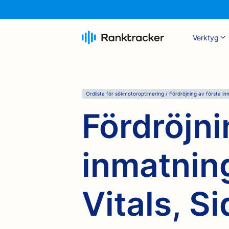
Verktyg
Ordlista för sökmotoroptimering
/
Fördröjning av första in
Fördröjni
inmatnin
Vitals, S