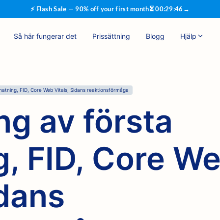
⚡ Flash Sale — 90% off your first month
⏳
00
:
29
:
45
→
Så här fungerar det
Prissättning
Blogg
Hjälp
matning, FID, Core Web Vitals, Sidans reaktionsförmåga
ng av första
g, FID, Core W
idans