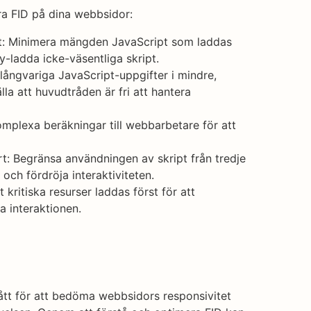
tra FID på dina webbsidor:
t: Minimera mängden JavaScript som laddas
zy-ladda icke-väsentliga skript.
 långvariga JavaScript-uppgifter i mindre,
lla att huvudtråden är fri att hantera
omplexa beräkningar till webbarbetare för att
art: Begränsa användningen av skript från tredje
ch fördröja interaktiviteten.
tt kritiska resurser laddas först för att
a interaktionen.
 mått för att bedöma webbsidors responsivitet