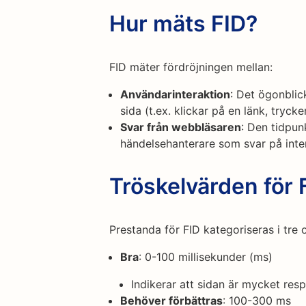
Hur mäts FID?
FID mäter fördröjningen mellan:
Användarinteraktion
: Det ögonblic
sida (t.ex. klickar på en länk, tryck
Svar från webbläsaren
: Den tidpun
händelsehanterare som svar på inte
Tröskelvärden för
Prestanda för FID kategoriseras i tre ol
Bra
: 0-100 millisekunder (ms)
Indikerar att sidan är mycket res
Behöver förbättras
: 100-300 ms