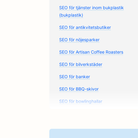
SEO för tjänster inom bukplastik
(bukplastik)
SEO för antikvitetsbutiker
SEO för nöjesparker
SEO för Artisan Coffee Roasters
SEO för bilverkstäder
SEO för banker
SEO för BBQ-skivor
SEO för bowlinghallar
SEO för brödbagerier
SEO för bufférestauranger