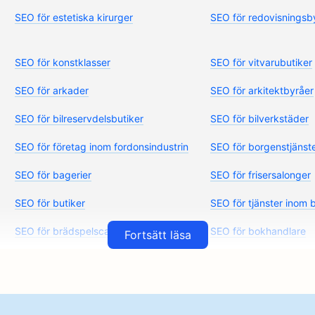
SEO för estetiska kirurger
SEO för redovisningsb
SEO för konstklasser
SEO för vitvarubutiker
SEO för arkader
SEO för arkitektbyråer
SEO för bilreservdelsbutiker
SEO för bilverkstäder
SEO för företag inom fordonsindustrin
SEO för borgenstjänst
SEO för bagerier
SEO för frisersalonger
SEO för butiker
SEO för tjänster inom b
SEO för brädspelscaféer
SEO för bokhandlare
Fortsätt läsa
SEO för bryggerier
SEO för bröstförstoring
SEO för hamburgerbilar
SEO för brännskadekir