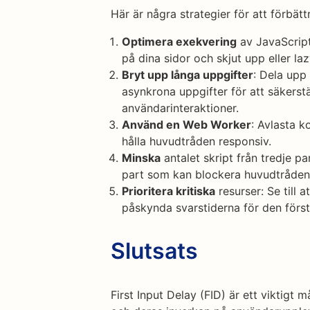
Här är några strategier för att förbät
Optimera exekvering
av JavaScrip
på dina sidor och skjut upp eller la
Bryt upp långa uppgifter
: Dela upp
asynkrona uppgifter för att säkerstä
användarinteraktioner.
Använd en Web Worker
: Avlasta k
hålla huvudtråden responsiv.
Minska
antalet skript från tredje p
part som kan blockera huvudtråden o
Prioritera kritiska
resurser: Se till a
påskynda svarstiderna för den först
Slutsats
First Input Delay (FID) är ett viktigt