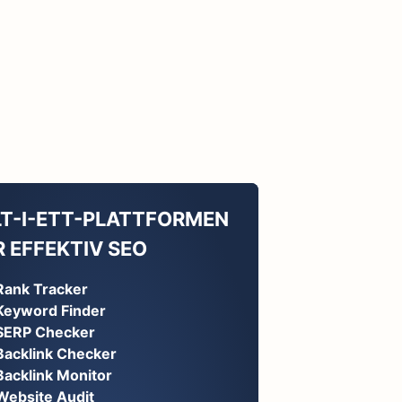
LT-I-ETT-PLATTFORMEN
 EFFEKTIV SEO
Rank Tracker
Keyword Finder
SERP Checker
Backlink Checker
Backlink Monitor
Website Audit