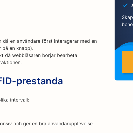
Skapa
behö
k då en användare först interagerar med en
er på en knapp).
kt då webbläsaren börjar bearbeta
raktionen.
 FID-prestanda
ika intervall:
ponsiv och ger en bra användarupplevelse.