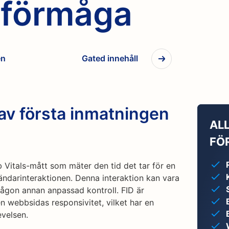
sförmåga
en
Gated innehåll
 av första inmatningen
AL
FÖR
b Vitals-mått som mäter den tid det tar för en
ändarinteraktionen. Denna interaktion kan vara
r någon annan anpassad kontroll. FID är
n webbsidas responsivitet, vilket har en
velsen.