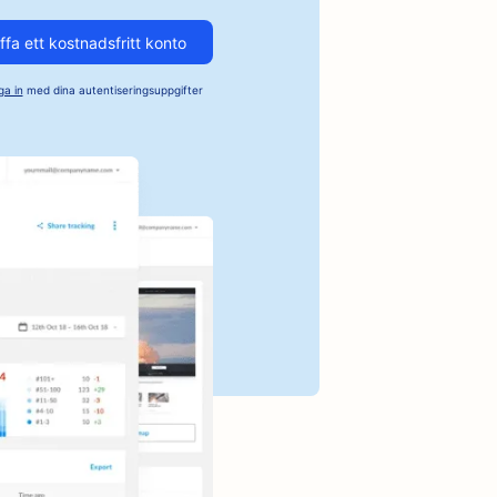
 med avslappnad
ffa ett kostnadsfritt konto
ga in
med dina autentiseringsuppgifter
irurger
ar
gstjänster
tjänster
ker