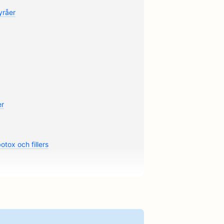
yråer
er
otox och fillers
stjänster
urger