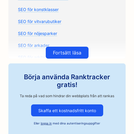
SEO för konstklasser
SEO för vitvarubutiker
SEO för nöjesparker
SEO för arkader
Fortsätt läsa
SEO för arkitektbyråer
SEO för Artisan Coffee Roasters
Börja använda Ranktracker
SEO för bilreservdelsbutiker
gratis!
SEO för bilverkstäder
Ta reda på vad som hindrar din webbplats från att rankas
SEO för bilverkstäder
Skaffa ett kostnadsfritt konto
SEO för företag inom fordonsindustrin
Eller
logga in
med dina autentiseringsuppgifter
SEO för borgenstjänster