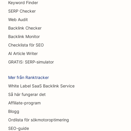
Keyword Finder
SEO för bröstförstoringstjänster
SERP Checker
SEO för bufférestauranger
Web Audit
SEO för hamburgerbilar
Backlink Checker
Backlink Monitor
SEO för brännskadekirurger
Checklista för SEO
SEO för kaféer
AI Article Writer
GRATIS: SERP-simulator
SEO för konditorier
SEO för restauranger med avslappnad mat
Mer från Ranktracker
White Label SaaS Backlink Service
SEO för matt- och golvbutiker
Så här fungerar det
SEO för biltvättar
Affiliate-program
SEO för bilhandlare
Blogg
Ordlista för sökmotoroptimering
SEO för städtjänster
SEO-guide