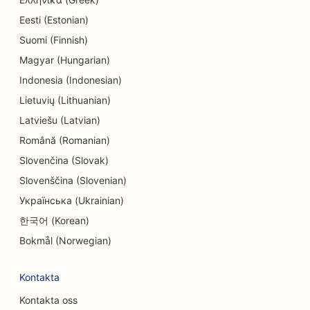
Eesti (Estonian)
SEO för ingenjörsbyråer
Suomi (Finnish)
SEO för endodontister
Magyar (Hungarian)
SEO för underhållning och rekreation
Indonesia (Indonesian)
Lietuvių (Lithuanian)
SEO för Escape Rooms
Latviešu (Latvian)
EO för etniska restauranger
Română (Romanian)
SEO för restauranger från jord till bord
Slovenčina (Slovak)
Slovenščina (Slovenian)
SEO för Facelift-tjänster
Українська (Ukrainian)
SEO för familjerestauranger
한국어 (Korean)
Bokmål (Norwegian)
SEO för snabbmatsrestauranger
SEO för blomsterhandlare
Kontakta
SEO för restauranger med god mat
Kontakta oss