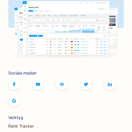
SEO för banker
SEO för bagerier
SEO för frisersalonger
SEO för BBQ-skivor
SEO för butiker
SEO för tjänster inom botox och fillers
Sociala medier
SEO för bowlinghallar
SEO för brädspelscaféer
SEO för bokhandlare
SEO för brödbagerier
Verktyg
SEO för bryggerier
Rank Tracker