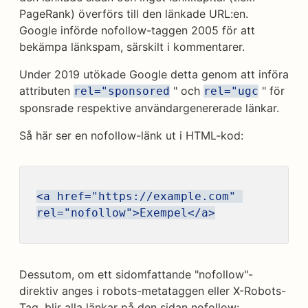
PageRank) överförs till den länkade URL:en.
Google införde nofollow-taggen 2005 för att
bekämpa länkspam, särskilt i kommentarer.
Under 2019 utökade Google detta genom att införa
attributen
" och
" för
rel="sponsored
rel="ugc
sponsrade respektive användargenererade länkar.
Så här ser en nofollow-länk ut i HTML-kod:
<a href="https://example.com" 
rel="nofollow">Exempel</a>
Dessutom, om ett sidomfattande "nofollow"-
direktiv anges i robots-metataggen eller X-Robots-
Tag, blir alla länkar på den sidan nofollow: