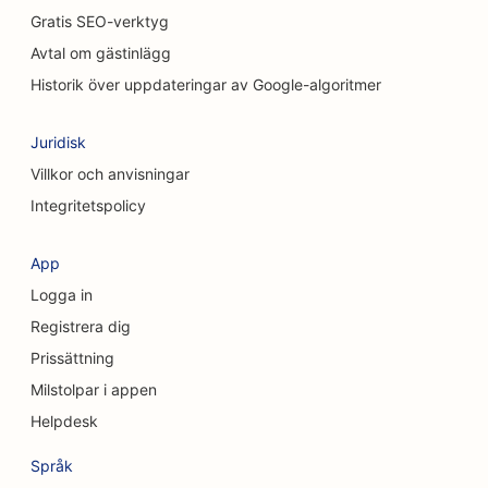
SEO för kiropraktorer
Gratis SEO-verktyg
SEO för kattkaféer
Avtal om gästinlägg
Historik över uppdateringar av Google-algoritmer
SEO för Chemical Peel-tjänster
SEO för klädbutiker
Juridisk
Villkor och anvisningar
SEO för kraniofaciala kirurger
Integritetspolicy
SEO för kaféer
App
SEO för kosmetiska kirurger
Logga in
SEO för kreditföreningar
Registrera dig
SEO för konsultföretag
Prissättning
Milstolpar i appen
SEO för delikatessbutiker
Helpdesk
SEO för skuldrådgivningstjänster
Språk
SEO för valutaväxlingstjänster