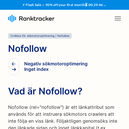
⚡ Flash Sale — 90% off your first month
⏳
00
:
29
:
46
→
Ordlista för sökmotoroptimering
/
Nofollow
Nofollow
Negativ sökmotoroptimering
Inget index
Vad är Nofollow?
Nofollow (rel="nofollow") är ett länkattribut som
används för att instruera sökmotors crawlers att
inte följa en viss länk. Följaktligen genomsöks inte
den länkade sidan och inget länkkapital (t.ex.