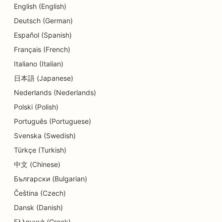
English (English)
SEO för dansstudios
Deutsch (German)
Español (Spanish)
SEO för Dermabrasionstjänster
Français (French)
SEO för tandläkarmottagningar
Italiano (Italian)
日本語 (Japanese)
SEO för detaljhandelsbutiker
Nederlands (Nederlands)
SEO för matgäster
Polski (Polish)
SEO för cupcakebutiker
Português (Portuguese)
Svenska (Swedish)
SEO för utbildnings- och barnomsorgstjänster
Türkçe (Turkish)
SEO för donutbutiker
中文 (Chinese)
SEO för kemtvättar
Български (Bulgarian)
Čeština (Czech)
SEO för elektriker
Dansk (Danish)
SEO för elektronikbutiker
Ελληνικά (Greek)