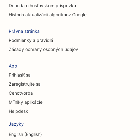
Dohoda o hosťovskom príspevku
SEO pre chiropraktikov
História aktualizácií algoritmov Google
SEO pre mačacie kaviarne
SEO pre služby chemického peelingu
Právna stránka
Podmienky a pravidlá
SEO pre obchody s oblečením
Zásady ochrany osobných údajov
SEO pre kraniofaciálnych chirurgov
App
SEO pre kaviarne
Prihlásiť sa
SEO pre kozmetických chirurgov
Zaregistrujte sa
Cenotvorba
SEO pre úverové družstvá
Míľniky aplikácie
SEO pre poradenské firmy
Helpdesk
SEO pre Delis
Jazyky
SEO pre služby dlhového poradenstva
English (English)