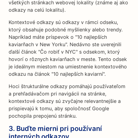
všetkých stránkach webovej lokality (známe aj ako
odkazy na celú lokalitu).
Kontextové odkazy sú odkazy v rámci odseku,
ktorý obsahuje podobné myšlienky alebo trendy.
Napríklad máte príspevok o "10 najlepších
kaviarňach v New Yorku". Nedávno ste uverejnili
ďalší článok "Čo robiť v NYC" s odsekom, ktorý
hovorí o rôznych kaviarňach v meste. Tento odsek
je ideálnym miestom na umiestnenie kontextového
odkazu na článok "10 najlepších kaviarní".
Hoci štrukturálne odkazy pomáhajú používateľom
a prehľadávačom pri navigácii na stránke,
kontextové odkazy sú zvyčajne relevantnejšie a
prispievajú k tomu, aby spoločnosť Google
pochopila prepojenú stránku.
3. Buďte mierni pri používaní
interných odkazov