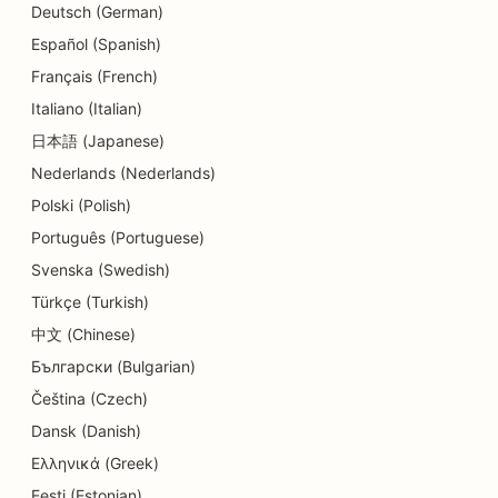
SEO pre zmenárenské služby
Deutsch (German)
Español (Spanish)
SEO pre tanečné štúdiá
Français (French)
SEO pre služby dermabrázie
Italiano (Italian)
日本語 (Japanese)
SEO pre centrá dennej starostlivosti
Nederlands (Nederlands)
SEO pre zubné kliniky
Polski (Polish)
SEO pre obchody s detailmi
Português (Portuguese)
Svenska (Swedish)
SEO pre reštaurácie
Türkçe (Turkish)
SEO pre obchody s koláčikmi
中文 (Chinese)
Български (Bulgarian)
SEO pre služby vzdelávania a starostlivosti o deti
Čeština (Czech)
SEO pre obchody s donutmi
Dansk (Danish)
SEO pre čistiarne
Ελληνικά (Greek)
Eesti (Estonian)