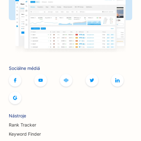
SEO pre banky
SEO pre pekárne
SEO pre holičstvá
SEO pre grilovacie zariadenia
SEO pre butiky
Sociálne médiá
SEO pre služby botoxu a výplňových materiálov
SEO pre bowlingové dráhy
SEO pre kaviarne so stolnými hrami
SEO pre kníhkupectvá
Nástroje
SEO pre pekárne chleba
Rank Tracker
Keyword Finder
SEO pre pivovary