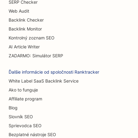
SERP Checker
SEO pre služby zväčšenia prsníkov
Web Audit
Backlink Checker
SEO pre bufetové reštaurácie
Backlink Monitor
SEO pre Burger Trucks
Kontrolný zoznam SEO
SEO pre popáleninových chirurgov
AI Article Writer
ZADARMO: Simulátor SERP
SEO pre kaviarne
SEO pre reštaurácie s príležitostným stravovaním
Ďalšie informácie od spoločnosti Ranktracker
White Label SaaS Backlink Service
SEO pre predajne kobercov a podláh
Ako to funguje
SEO pre umývačky áut
Affiliate program
SEO pre cukrárne
Blog
Slovník SEO
SEO pre predajcov áut
Sprievodca SEO
SEO pre upratovacie služby
Bezplatné nástroje SEO