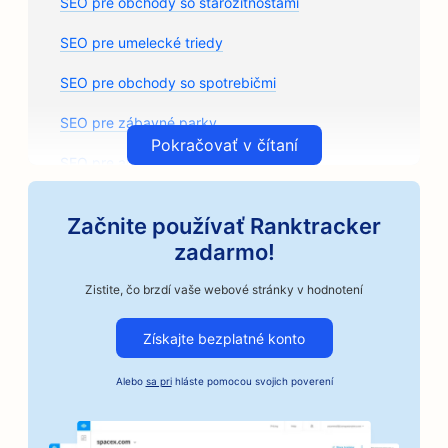
SEO pre obchody so starožitnosťami
SEO pre umelecké triedy
SEO pre obchody so spotrebičmi
SEO pre zábavné parky
Pokračovať v čítaní
SEO pre arkády
SEO pre architektonické firmy
Začnite používať Ranktracker
SEO pre remeselné pražiarne kávy
zadarmo!
SEO pre predajne autodielov
Zistite, čo brzdí vaše webové stránky v hodnotení
SEO pre autoopravovne
Získajte bezplatné konto
SEO pre autoservisy
Alebo
sa pri
hláste pomocou svojich poverení
SEO pre podniky v automobilovom priemysle
SEO pre služby kaucií