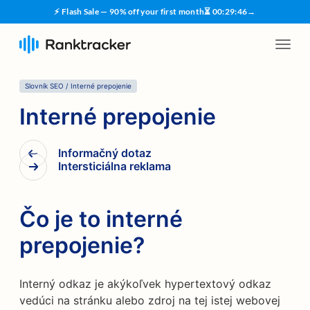
⚡ Flash Sale — 90% off your first month
⏳
00
:
29
:
45
→
Slovník SEO
/
Interné prepojenie
Interné prepojenie
Informačný dotaz
Intersticiálna reklama
Čo je to interné
prepojenie?
Interný odkaz je akýkoľvek hypertextový odkaz
vedúci na stránku alebo zdroj na tej istej webovej