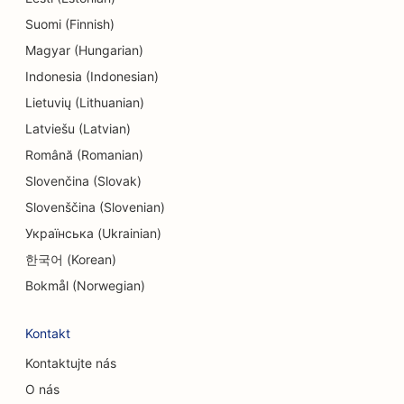
SEO pre predajne elektroniky
Suomi (Finnish)
SEO pre strojárske firmy
Magyar (Hungarian)
SEO pre endodontistov
Indonesia (Indonesian)
Lietuvių (Lithuanian)
SEO pre zábavu a rekreáciu
Latviešu (Latvian)
SEO pre únikové miestnosti
Română (Romanian)
Slovenčina (Slovak)
EO pre etnické reštaurácie
Slovenščina (Slovenian)
SEO pre reštaurácie Farm-to-Table
Українська (Ukrainian)
SEO pre služby faceliftu
한국어 (Korean)
Bokmål (Norwegian)
SEO pre rodinné reštaurácie
SEO pre finančných plánovačov
Kontakt
SEO pre elektrikárov
Kontaktujte nás
O nás
SEO pre reštaurácie rýchleho občerstvenia