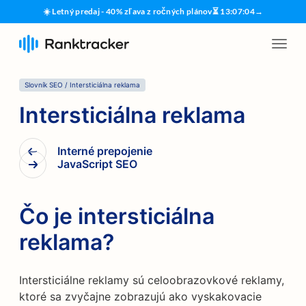
☀️ Letný predaj - 40% zľava z ročných plánov
⏳
13
:
07
:
03
→
Slovník SEO
/
Intersticiálna reklama
Intersticiálna reklama
Interné prepojenie
JavaScript SEO
Čo je intersticiálna
reklama?
Intersticiálne reklamy sú celoobrazovkové reklamy,
ktoré sa zvyčajne zobrazujú ako vyskakovacie