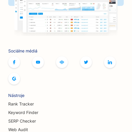
SEO pre banky
SEO pre holičstvá
SEO pre kaviarne so stolnými hrami
SEO pre grilovacie zariadenia
Sociálne médiá
SEO pre kníhkupectvá
SEO pre služby botoxu a výplňových materiálov
SEO pre bowlingové dráhy
SEO pre pekárne chleba
Nástroje
SEO pre bufetové reštaurácie
Rank Tracker
Keyword Finder
SEO pre butiky
SERP Checker
SEO pre pivovary
Web Audit