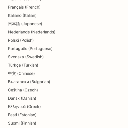
SEO pre centrá dennej starostlivosti
Français (French)
SEO pre služby dlhového poradenstva
Italiano (Italian)
日本語 (Japanese)
SEO pre Delis
Nederlands (Nederlands)
SEO pre zubné kliniky
Polski (Polish)
SEO pre služby dermabrázie
Português (Portuguese)
Svenska (Swedish)
SEO pre obchody s detailmi
Türkçe (Turkish)
SEO pre obchody s donutmi
中文 (Chinese)
Български (Bulgarian)
SEO pre reštaurácie
Čeština (Czech)
SEO pre čistiarne
Dansk (Danish)
SEO pre služby vzdelávania a starostlivosti o deti
Ελληνικά (Greek)
Eesti (Estonian)
SEO pre elektrikárov
Suomi (Finnish)
SEO pre predajne elektroniky