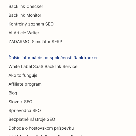
Backlink Checker
SEO pre Burger Trucks
Backlink Monitor
SEO pre kaviarne
Kontrolný zoznam SEO
SEO pre popáleninových chirurgov
AI Article Writer
ZADARMO: Simulátor SERP
SEO pre predajcov áut
SEO pre služby zväčšenia prsníkov
Ďalšie informácie od spoločnosti Ranktracker
White Label SaaS Backlink Service
SEO pre cukrárne
Ako to funguje
SEO pre umývačky áut
Affiliate program
SEO pre predajne kobercov a podláh
Blog
Slovník SEO
SEO pre reštaurácie s príležitostným stravovaním
Sprievodca SEO
SEO pre mačacie kaviarne
Bezplatné nástroje SEO
Dohoda o hosťovskom príspevku
SEO pre chiropraktikov