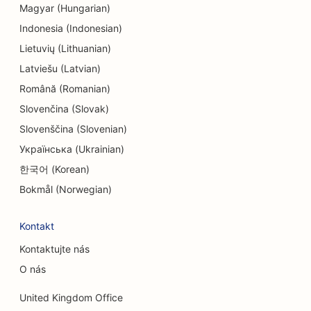
Magyar (Hungarian)
SEO pre endodontistov
Indonesia (Indonesian)
Lietuvių (Lithuanian)
SEO pre strojárske firmy
Latviešu (Latvian)
SEO pre zábavu a rekreáciu
Română (Romanian)
Slovenčina (Slovak)
SEO pre únikové miestnosti
Slovenščina (Slovenian)
EO pre etnické reštaurácie
Українська (Ukrainian)
SEO pre služby faceliftu
한국어 (Korean)
Bokmål (Norwegian)
SEO pre reštaurácie Farm-to-Table
SEO pre rodinné reštaurácie
Kontakt
SEO pre reštaurácie rýchleho občerstvenia
Kontaktujte nás
O nás
SEO pre finančné služby
United Kingdom Office
SEO pre reštaurácie Fine Dining