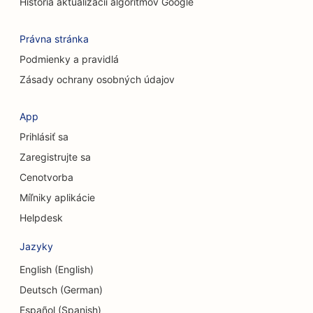
História aktualizácií algoritmov Google
SEO pre služby chemického peelingu
SEO pre upratovacie služby
Právna stránka
Podmienky a pravidlá
SEO pre kozmetických chirurgov
Zásady ochrany osobných údajov
SEO pre kraniofaciálnych chirurgov
App
SEO pre poradenské firmy
Prihlásiť sa
SEO pre kaviarne
Zaregistrujte sa
Cenotvorba
SEO pre úverové družstvá
Míľniky aplikácie
SEO pre obchody s oblečením
Helpdesk
SEO pre obchody s koláčikmi
Jazyky
SEO pre zmenárenské služby
English (English)
SEO pre tanečné štúdiá
Deutsch (German)
Español (Spanish)