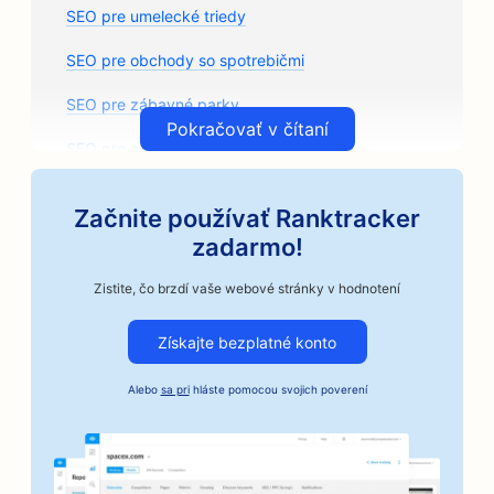
SEO pre umelecké triedy
SEO pre obchody so spotrebičmi
SEO pre zábavné parky
Pokračovať v čítaní
SEO pre arkády
SEO pre architektonické firmy
Začnite používať Ranktracker
SEO pre remeselné pražiarne kávy
zadarmo!
SEO pre predajne autodielov
Zistite, čo brzdí vaše webové stránky v hodnotení
SEO pre autoopravovne
Získajte bezplatné konto
SEO pre autoservisy
Alebo
sa pri
hláste pomocou svojich poverení
SEO pre podniky v automobilovom priemysle
SEO pre služby kaucií