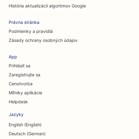
História aktualizácií algoritmov Google
SEO pre mačacie kaviarne
SEO pre služby chemického peelingu
Právna stránka
Podmienky a pravidlá
SEO pre obchody s oblečením
Zásady ochrany osobných údajov
SEO pre kraniofaciálnych chirurgov
App
SEO pre kaviarne
Prihlásiť sa
SEO pre kozmetických chirurgov
Zaregistrujte sa
Cenotvorba
SEO pre úverové družstvá
Míľniky aplikácie
SEO pre poradenské firmy
Helpdesk
SEO pre Delis
Jazyky
SEO pre služby dlhového poradenstva
English (English)
SEO pre zmenárenské služby
Deutsch (German)