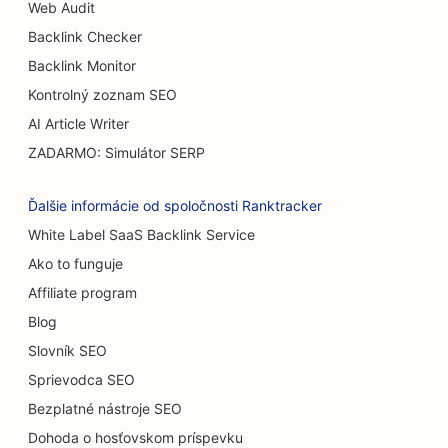
Web Audit
Backlink Checker
SEO pre bufetové reštaurácie
Backlink Monitor
SEO pre Burger Trucks
Kontrolný zoznam SEO
SEO pre popáleninových chirurgov
AI Article Writer
ZADARMO: Simulátor SERP
SEO pre kaviarne
SEO pre reštaurácie s príležitostným stravovaním
Ďalšie informácie od spoločnosti Ranktracker
White Label SaaS Backlink Service
SEO pre predajne kobercov a podláh
Ako to funguje
SEO pre umývačky áut
Affiliate program
SEO pre cukrárne
Blog
Slovník SEO
SEO pre predajcov áut
Sprievodca SEO
SEO pre upratovacie služby
Bezplatné nástroje SEO
Dohoda o hosťovskom príspevku
SEO pre chiropraktikov