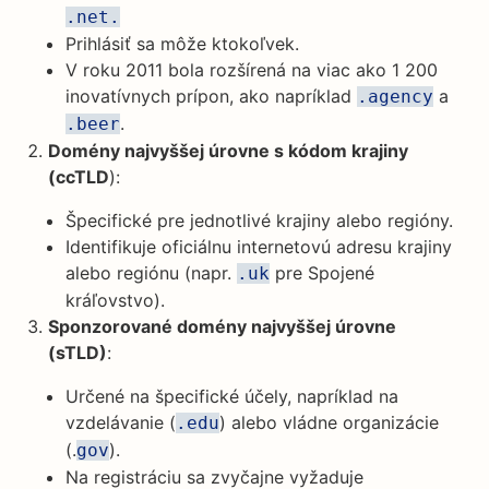
.net.
Prihlásiť sa môže ktokoľvek.
V roku 2011 bola rozšírená na viac ako 1 200
inovatívnych prípon, ako napríklad
a
.agency
.
.beer
Domény najvyššej úrovne s kódom krajiny
(ccTLD
):
Špecifické pre jednotlivé krajiny alebo regióny.
Identifikuje oficiálnu internetovú adresu krajiny
alebo regiónu (napr.
pre Spojené
.uk
kráľovstvo).
Sponzorované domény najvyššej úrovne
(sTLD)
:
Určené na špecifické účely, napríklad na
vzdelávanie (
) alebo vládne organizácie
.edu
(.
).
gov
Na registráciu sa zvyčajne vyžaduje