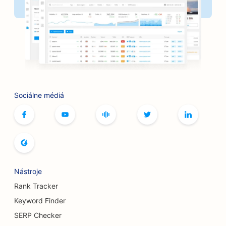
SEO pre banky
SEO pre pekárne
SEO pre holičstvá
SEO pre grilovacie zariadenia
SEO pre butiky
Sociálne médiá
SEO pre služby botoxu a výplňových materiálov
SEO pre bowlingové dráhy
SEO pre kaviarne so stolnými hrami
SEO pre kníhkupectvá
Nástroje
SEO pre pekárne chleba
Rank Tracker
Keyword Finder
SEO pre pivovary
SERP Checker
SEO pre služby zväčšenia prsníkov