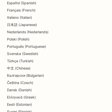
Español (Spanish)
SEO pre tanečné štúdiá
Français (French)
SEO pre služby dermabrázie
Italiano (Italian)
日本語 (Japanese)
SEO pre centrá dennej starostlivosti
Nederlands (Nederlands)
SEO pre zubné kliniky
Polski (Polish)
SEO pre obchody s detailmi
Português (Portuguese)
Svenska (Swedish)
SEO pre reštaurácie
Türkçe (Turkish)
SEO pre obchody s koláčikmi
中文 (Chinese)
Български (Bulgarian)
SEO pre služby vzdelávania a starostlivosti o deti
Čeština (Czech)
SEO pre obchody s donutmi
Dansk (Danish)
SEO pre čistiarne
Ελληνικά (Greek)
Eesti (Estonian)
SEO pre predajne elektroniky
Suomi (Finnish)