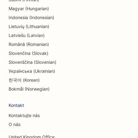
SEO pre strojárske firmy
Magyar (Hungarian)
SEO pre endodontistov
Indonesia (Indonesian)
Lietuvių (Lithuanian)
SEO pre zábavu a rekreáciu
Latviešu (Latvian)
SEO pre únikové miestnosti
Română (Romanian)
Slovenčina (Slovak)
EO pre etnické reštaurácie
Slovenščina (Slovenian)
SEO pre reštaurácie Farm-to-Table
Українська (Ukrainian)
SEO pre služby faceliftu
한국어 (Korean)
Bokmål (Norwegian)
SEO pre rodinné reštaurácie
SEO pre finančných plánovačov
Kontakt
SEO pre elektrikárov
Kontaktujte nás
O nás
SEO pre reštaurácie rýchleho občerstvenia
United Kingdom Office