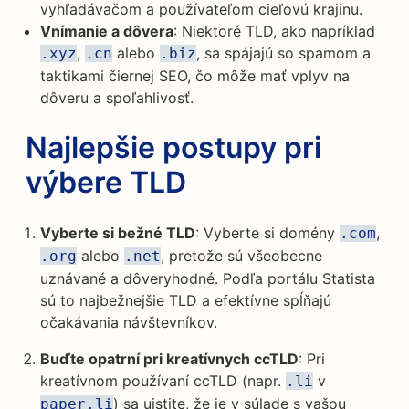
vyhľadávačom a používateľom cieľovú krajinu.
Vnímanie a dôvera
: Niektoré TLD, ako napríklad
,
alebo
, sa spájajú so spamom a
.xyz
.cn
.biz
taktikami čiernej SEO, čo môže mať vplyv na
dôveru a spoľahlivosť.
Najlepšie postupy pri
výbere TLD
Vyberte si bežné TLD
: Vyberte si domény
,
.com
alebo
, pretože sú všeobecne
.org
.net
uznávané a dôveryhodné. Podľa portálu Statista
sú to najbežnejšie TLD a efektívne spĺňajú
očakávania návštevníkov.
Buďte opatrní pri kreatívnych ccTLD
: Pri
kreatívnom používaní ccTLD (napr.
v
.li
) sa uistite, že je v súlade s vašou
paper.li