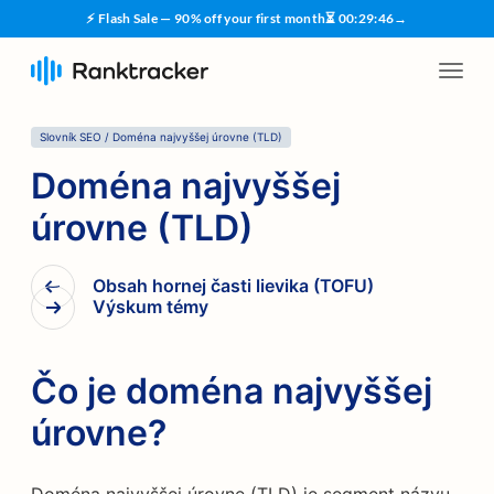
⚡ Flash Sale — 90% off your first month
⏳
00
:
29
:
45
→
Slovník SEO
/
Doména najvyššej úrovne (TLD)
Doména najvyššej
úrovne (TLD)
Obsah hornej časti lievika (TOFU)
Výskum témy
Čo je doména najvyššej
úrovne?