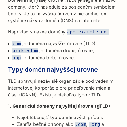
Doména najvyššej úrovne (TLD) je segment názvu
domény, ktorý nasleduje za posledným symbolom
bodky. Je to najvyššia úroveň v hierarchickom
systéme názvov domén (DNS) na internete.
Napríklad v názve domény
:
app.example.com
je doména najvyššej úrovne (TLD),
com
je doména druhej úrovne,
príkladom
je doména tretej úrovne.
app
Typy domén najvyššej úrovne
TLD spravujú nezávislé organizácie pod vedením
Internetovej korporácie pre prideľovanie mien a
čísel (ICANN). Existuje niekoľko typov TLD:
Generické domény najvyššej úrovne (gTLD)
:
Najobľúbenejší typ doménových prípon.
Zahŕňa bežné prípony ako
,
a
.com
.org