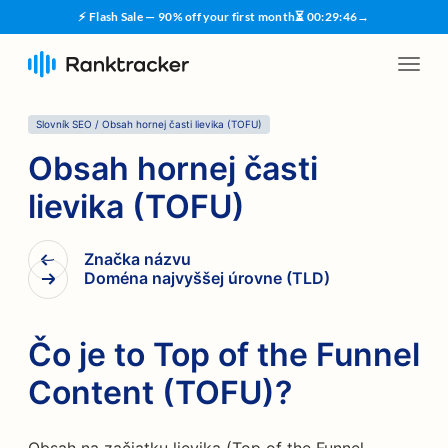
⚡ Flash Sale — 90% off your first month
⏳
00
:
29
:
45
→
Slovník SEO
/
Obsah hornej časti lievika (TOFU)
Obsah hornej časti
lievika (TOFU)
Značka názvu
Doména najvyššej úrovne (TLD)
Čo je to Top of the Funnel
Content (TOFU)?