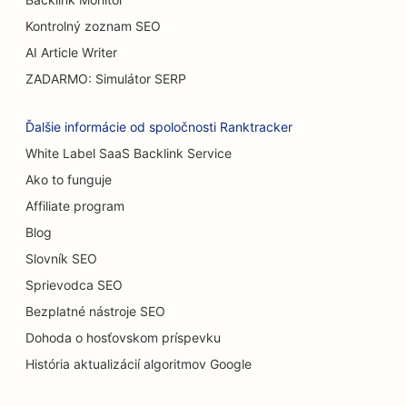
SEO pre Burger Trucks
Kontrolný zoznam SEO
SEO pre popáleninových chirurgov
AI Article Writer
ZADARMO: Simulátor SERP
SEO pre kaviarne
SEO pre reštaurácie s príležitostným stravovaním
Ďalšie informácie od spoločnosti Ranktracker
White Label SaaS Backlink Service
SEO pre predajne kobercov a podláh
Ako to funguje
SEO pre umývačky áut
Affiliate program
SEO pre cukrárne
Blog
Slovník SEO
SEO pre predajcov áut
Sprievodca SEO
SEO pre upratovacie služby
Bezplatné nástroje SEO
Dohoda o hosťovskom príspevku
SEO pre chiropraktikov
História aktualizácií algoritmov Google
SEO pre mačacie kaviarne