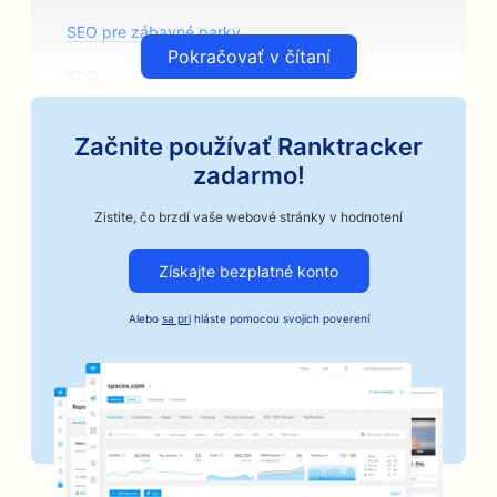
SEO pre zábavné parky
Pokračovať v čítaní
SEO pre arkády
SEO pre architektonické firmy
Začnite používať Ranktracker
SEO pre remeselné pražiarne kávy
zadarmo!
SEO pre predajne autodielov
Zistite, čo brzdí vaše webové stránky v hodnotení
SEO pre autoopravovne
Získajte bezplatné konto
SEO pre autoservisy
Alebo
sa pri
hláste pomocou svojich poverení
SEO pre podniky v automobilovom priemysle
SEO pre služby kaucií
SEO pre banky
SEO pre pekárne