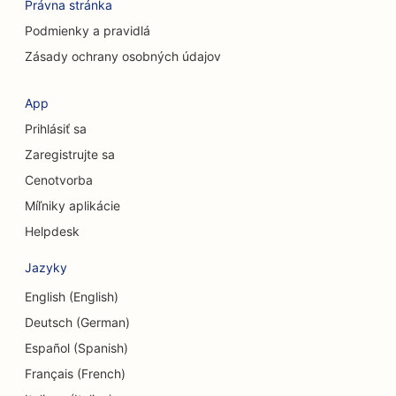
SEO pre služby chemického peelingu
Právna stránka
Podmienky a pravidlá
SEO pre obchody s oblečením
Zásady ochrany osobných údajov
SEO pre kraniofaciálnych chirurgov
App
SEO pre kaviarne
Prihlásiť sa
SEO pre kozmetických chirurgov
Zaregistrujte sa
Cenotvorba
SEO pre úverové družstvá
Míľniky aplikácie
SEO pre poradenské firmy
Helpdesk
SEO pre Delis
Jazyky
SEO pre služby dlhového poradenstva
English (English)
SEO pre zmenárenské služby
Deutsch (German)
Español (Spanish)
SEO pre tanečné štúdiá
Français (French)
SEO pre služby dermabrázie