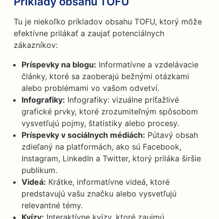
Príklady obsahu TOFU
Tu je niekoľko príkladov obsahu TOFU, ktorý môže
efektívne prilákať a zaujať potenciálnych
zákazníkov:
Príspevky na blogu:
Informatívne a vzdelávacie
články, ktoré sa zaoberajú bežnými otázkami
alebo problémami vo vašom odvetví.
Infografiky:
Infografiky: vizuálne príťažlivé
grafické prvky, ktoré zrozumiteľným spôsobom
vysvetľujú pojmy, štatistiky alebo procesy.
Príspevky v sociálnych médiách:
Pútavý obsah
zdieľaný na platformách, ako sú Facebook,
Instagram, LinkedIn a Twitter, ktorý priláka širšie
publikum.
Videá:
Krátke, informatívne videá, ktoré
predstavujú vašu značku alebo vysvetľujú
relevantné témy.
Kvízy:
Interaktívne kvízy, ktoré zaujmú