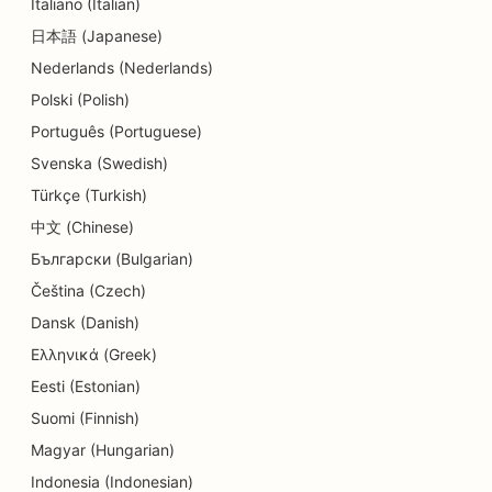
Italiano (Italian)
日本語 (Japanese)
SEO pre centrá dennej starostlivosti
Nederlands (Nederlands)
SEO pre zubné kliniky
Polski (Polish)
SEO pre obchody s detailmi
Português (Portuguese)
Svenska (Swedish)
SEO pre reštaurácie
Türkçe (Turkish)
SEO pre obchody s koláčikmi
中文 (Chinese)
Български (Bulgarian)
SEO pre služby vzdelávania a starostlivosti o deti
Čeština (Czech)
SEO pre obchody s donutmi
Dansk (Danish)
SEO pre čistiarne
Ελληνικά (Greek)
Eesti (Estonian)
SEO pre predajne elektroniky
Suomi (Finnish)
SEO pre strojárske firmy
Magyar (Hungarian)
SEO pre endodontistov
Indonesia (Indonesian)