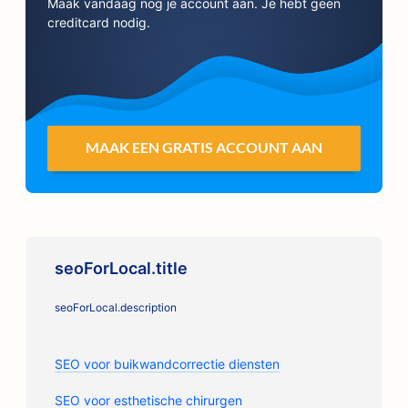
Maak vandaag nog je account aan. Je hebt geen
creditcard nodig.
MAAK EEN GRATIS ACCOUNT AAN
seoForLocal.title
seoForLocal.description
SEO voor buikwandcorrectie diensten
SEO voor esthetische chirurgen