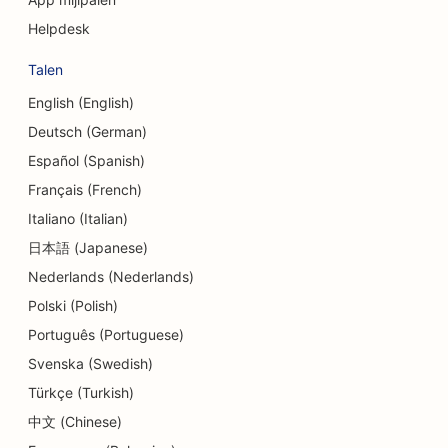
Helpdesk
SEO voor schuldbemiddelingsdiensten
Talen
SEO voor valutawisseldiensten
English (English)
SEO voor dansstudio's
Deutsch (German)
SEO voor dermabrasiediensten
Español (Spanish)
Français (French)
SEO voor kinderdagverblijven
Italiano (Italian)
SEO voor tandheelkundige klinieken
日本語 (Japanese)
Nederlands (Nederlands)
SEO voor detailwinkels
Polski (Polish)
SEO voor Diners
Português (Portuguese)
SEO voor cupcakewinkels
Svenska (Swedish)
Türkçe (Turkish)
SEO voor onderwijs en kinderopvang
中文 (Chinese)
SEO voor donutwinkels