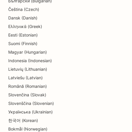
Български (Bulgarian)
SEO voor elektriciens
Čeština (Czech)
Dansk (Danish)
SEO voor stomerijen
Ελληνικά (Greek)
SEO voor elektronicawinkels
Eesti (Estonian)
Suomi (Finnish)
SEO voor ingenieursbureaus
Magyar (Hungarian)
SEO voor endodontisten
Indonesia (Indonesian)
SEO voor amusement en recreatie
Lietuvių (Lithuanian)
Latviešu (Latvian)
SEO voor Escape Rooms
Română (Romanian)
EO voor etnische restaurants
Slovenčina (Slovak)
Slovenščina (Slovenian)
SEO voor boerderij-keukenrestaurants
Українська (Ukrainian)
SEO voor faceliftdiensten
한국어 (Korean)
SEO voor familierestaurants
Bokmål (Norwegian)