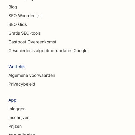
SEO voor schoonmaakdiensten
Blog
SEO voor chiropractors
SEO Woordenlijst
SEO Gids
SEO voor kattencafés
Gratis SEO-tools
SEO voor chemische peelingdiensten
Gastpost Overeenkomst
SEO voor kledingwinkels
Geschiedenis algoritme-updates Google
SEO voor taartenwinkels
Wettelijk
SEO voor craniofaciale chirurgen
Algemene voorwaarden
Privacybeleid
SEO voor coffeeshops
SEO voor cosmetische chirurgen
App
Inloggen
SEO voor kredietinstellingen
Inschrijven
SEO voor adviesbureaus
Prijzen
SEO voor delicatessenzaken
App mijlpalen