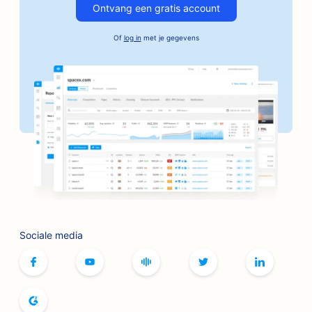
Ontvang een gratis account
SEO voor autobedrijven
Of
log in
met je gegevens
SEO voor borgtochtdiensten
SEO voor banken
SEO voor bakkerijen
SEO voor kapperszaken
SEO voor BBQ-restaurants
SEO voor boetieks
SEO voor botox- en fillerservices
Sociale media
SEO voor bowlingbanen
SEO voor bordspelcafés
SEO voor boekhandels