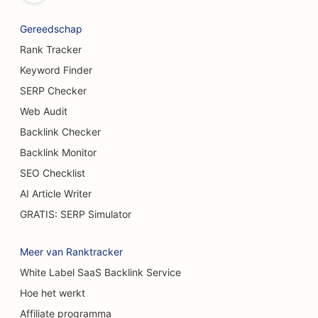
SEO voor broodbakkerijen
Gereedschap
SEO voor brouwerijen
Rank Tracker
SEO voor borstvergrotingsdiensten
Keyword Finder
SERP Checker
SEO voor buffetrestaurants
Web Audit
SEO voor hamburgertrucks
Backlink Checker
Backlink Monitor
SEO voor brandwondenchirurgen
SEO Checklist
SEO voor cafés
AI Article Writer
SEO voor casual restaurants
GRATIS: SERP Simulator
SEO voor tapijt- en vloerenwinkels
Meer van Ranktracker
SEO voor wasstraten
White Label SaaS Backlink Service
Hoe het werkt
SEO voor autodealers
Affiliate programma