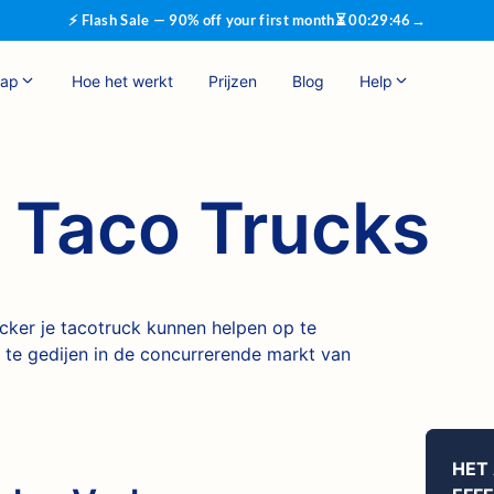
⚡ Flash Sale — 90% off your first month
⏳
00
:
29
:
45
→
hap
Hoe het werkt
Prijzen
Blog
Help
 Taco Trucks
ker je tacotruck kunnen helpen op te
n te gedijen in de concurrerende markt van
HET