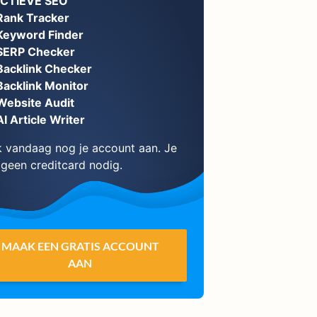
ECTIEVE SEO
Rank Tracker
Keyword Finder
SERP Checker
Backlink Checker
Backlink Monitor
Website Audit
AI Article Writer
 vandaag nog je account aan. Je
 geen creditcard nodig.
MAAK EEN GRATIS ACCOUNT
AAN