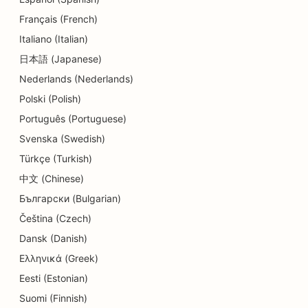
Français (French)
SEO voor kinderdagverblijven
Italiano (Italian)
SEO voor tandheelkundige klinieken
日本語 (Japanese)
Nederlands (Nederlands)
SEO voor detailwinkels
Polski (Polish)
SEO voor Diners
Português (Portuguese)
SEO voor cupcakewinkels
Svenska (Swedish)
Türkçe (Turkish)
SEO voor onderwijs en kinderopvang
中文 (Chinese)
SEO voor donutwinkels
Български (Bulgarian)
SEO voor elektriciens
Čeština (Czech)
Dansk (Danish)
SEO voor stomerijen
Ελληνικά (Greek)
SEO voor elektronicawinkels
Eesti (Estonian)
Suomi (Finnish)
SEO voor ingenieursbureaus