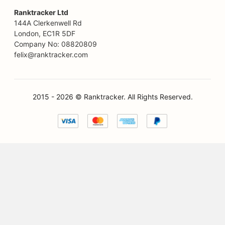
SEO voor financiële diensten
Ranktracker Ltd
144A Clerkenwell Rd
SEO voor foodcourts
London, EC1R 5DF
Company No: 08820809
SEO voor Franse patisserieën
felix@ranktracker.com
SEO voor Food Trucks
SEO voor meubelwinkels
2015 -
2026
© Ranktracker. All Rights Reserved.
SEO voor Frozen Yogurt-winkels
SEO voor algemene tandartsen (DDS of DMD)
SEO voor Fusion Keuken Trucks
SEO voor glutenvrije bakkerijen
SEO voor sportscholen
SEO voor kapsalons