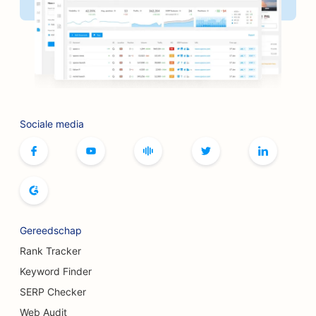
SEO voor kapperszaken
SEO voor BBQ-restaurants
SEO voor boetieks
SEO voor botox- en fillerservices
Sociale media
SEO voor bowlingbanen
SEO voor bordspelcafés
SEO voor boekhandels
SEO voor broodbakkerijen
Gereedschap
SEO voor brouwerijen
Rank Tracker
SEO voor borstvergrotingsdiensten
Keyword Finder
SERP Checker
SEO voor buffetrestaurants
Web Audit