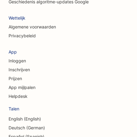
SEO voor kledingwinkels
Geschiedenis algoritme-updates Google
SEO voor taartenwinkels
Wettelijk
SEO voor craniofaciale chirurgen
Algemene voorwaarden
Privacybeleid
SEO voor coffeeshops
SEO voor cosmetische chirurgen
App
Inloggen
SEO voor kredietinstellingen
Inschrijven
SEO voor adviesbureaus
Prijzen
SEO voor delicatessenzaken
App mijlpalen
Helpdesk
SEO voor schuldbemiddelingsdiensten
Talen
SEO voor valutawisseldiensten
English (English)
SEO voor dansstudio's
Deutsch (German)
SEO voor dermabrasiediensten
Español (Spanish)