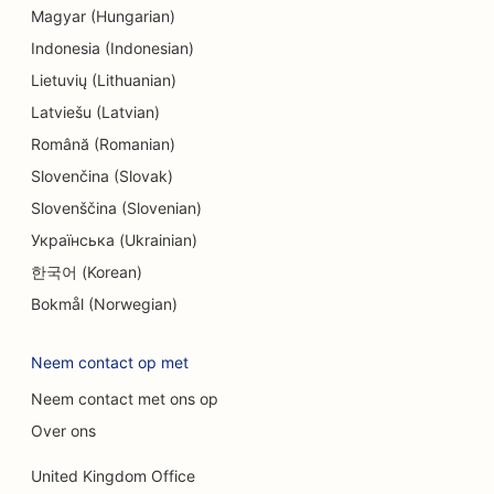
Magyar (Hungarian)
SEO voor endodontisten
Indonesia (Indonesian)
SEO voor amusement en recreatie
Lietuvių (Lithuanian)
Latviešu (Latvian)
SEO voor Escape Rooms
Română (Romanian)
EO voor etnische restaurants
Slovenčina (Slovak)
Slovenščina (Slovenian)
SEO voor boerderij-keukenrestaurants
Українська (Ukrainian)
SEO voor faceliftdiensten
한국어 (Korean)
SEO voor familierestaurants
Bokmål (Norwegian)
SEO voor financiële planners
Neem contact op met
SEO voor fastfoodrestaurants
Neem contact met ons op
SEO voor bloemisten
Over ons
SEO voor uitstekende restaurants
United Kingdom Office