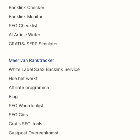
SEO voor hamburgertrucks
Backlink Checker
Backlink Monitor
SEO voor brandwondenchirurgen
SEO Checklist
SEO voor cafés
AI Article Writer
SEO voor casual restaurants
GRATIS: SERP Simulator
SEO voor tapijt- en vloerenwinkels
Meer van Ranktracker
SEO voor wasstraten
White Label SaaS Backlink Service
Hoe het werkt
SEO voor autodealers
Affiliate programma
SEO voor schoonmaakdiensten
Blog
SEO voor chiropractors
SEO Woordenlijst
SEO Gids
SEO voor kattencafés
Gratis SEO-tools
SEO voor chemische peelingdiensten
Gastpost Overeenkomst