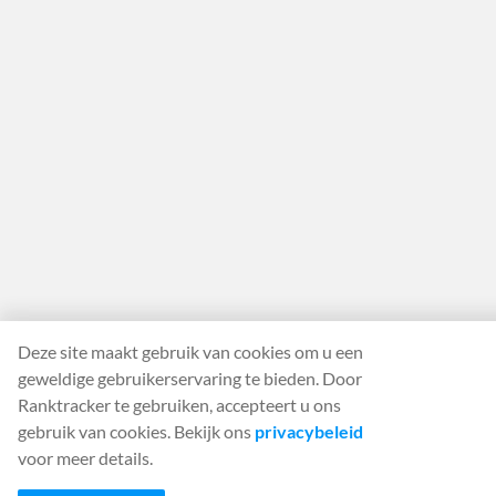
SEO voor gastronomische foodtrucks
SEO voor handchirurgen
SEO voor gezondheids- en wellnesswinkels
SEO voor klusjesman diensten
SEO voor gelatowinkels
SEO voor bouwmarkten
SEO voor bedrijven in huis en tuin
SEO voor ijssalons
Deze site maakt gebruik van cookies om u een
SEO voor Ice Cream Sandwich-winkels
geweldige gebruikerservaring te bieden. Door
Ranktracker te gebruiken, accepteert u ons
SEO voor ijskarren
gebruik van cookies. Bekijk ons
privacybeleid
voor meer details.
SEO voor verzekeringsmaatschappijen