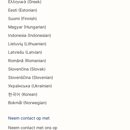
Ελληνικά (Greek)
SEO voor elektronicawinkels
Eesti (Estonian)
Suomi (Finnish)
SEO voor ingenieursbureaus
Magyar (Hungarian)
SEO voor endodontisten
Indonesia (Indonesian)
SEO voor amusement en recreatie
Lietuvių (Lithuanian)
Latviešu (Latvian)
SEO voor Escape Rooms
Română (Romanian)
EO voor etnische restaurants
Slovenčina (Slovak)
Slovenščina (Slovenian)
SEO voor boerderij-keukenrestaurants
Українська (Ukrainian)
SEO voor faceliftdiensten
한국어 (Korean)
SEO voor familierestaurants
Bokmål (Norwegian)
SEO voor financiële planners
Neem contact op met
SEO voor fastfoodrestaurants
Neem contact met ons op