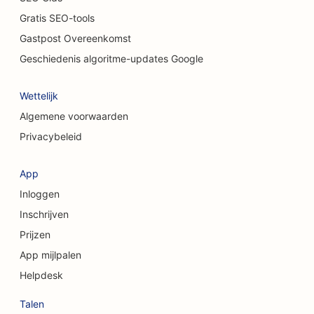
SEO voor kattencafés
Gratis SEO-tools
SEO voor chemische peelingdiensten
Gastpost Overeenkomst
SEO voor kledingwinkels
Geschiedenis algoritme-updates Google
SEO voor taartenwinkels
Wettelijk
SEO voor craniofaciale chirurgen
Algemene voorwaarden
Privacybeleid
SEO voor coffeeshops
SEO voor cosmetische chirurgen
App
Inloggen
SEO voor kredietinstellingen
Inschrijven
SEO voor adviesbureaus
Prijzen
SEO voor delicatessenzaken
App mijlpalen
Helpdesk
SEO voor schuldbemiddelingsdiensten
Talen
SEO voor valutawisseldiensten