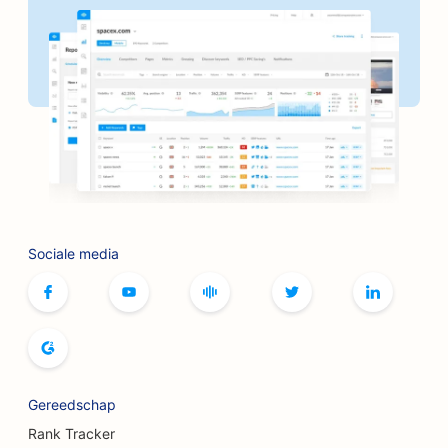
SEO voor banken
SEO voor bakkerijen
SEO voor kapperszaken
SEO voor BBQ-restaurants
SEO voor boetieks
SEO voor botox- en fillerservices
Sociale media
SEO voor bowlingbanen
SEO voor bordspelcafés
SEO voor boekhandels
SEO voor broodbakkerijen
Gereedschap
SEO voor brouwerijen
Rank Tracker