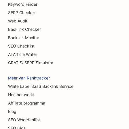
SEO voor borstvergrotingsdiensten
Keyword Finder
SERP Checker
SEO voor buffetrestaurants
Web Audit
SEO voor hamburgertrucks
Backlink Checker
Backlink Monitor
SEO voor brandwondenchirurgen
SEO Checklist
SEO voor cafés
AI Article Writer
SEO voor casual restaurants
GRATIS: SERP Simulator
SEO voor tapijt- en vloerenwinkels
Meer van Ranktracker
SEO voor wasstraten
White Label SaaS Backlink Service
Hoe het werkt
SEO voor autodealers
Affiliate programma
SEO voor schoonmaakdiensten
Blog
SEO voor chiropractors
SEO Woordenlijst
SEO Gids