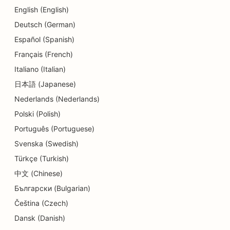
English (English)
SEO voor dansstudio's
Deutsch (German)
SEO voor dermabrasiediensten
Español (Spanish)
Français (French)
SEO voor kinderdagverblijven
Italiano (Italian)
SEO voor tandheelkundige klinieken
日本語 (Japanese)
Nederlands (Nederlands)
SEO voor detailwinkels
Polski (Polish)
SEO voor Diners
Português (Portuguese)
SEO voor cupcakewinkels
Svenska (Swedish)
Türkçe (Turkish)
SEO voor onderwijs en kinderopvang
中文 (Chinese)
SEO voor donutwinkels
Български (Bulgarian)
SEO voor elektriciens
Čeština (Czech)
Dansk (Danish)
SEO voor stomerijen