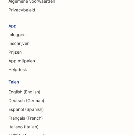
SEO voor craniofaciale chirurgen
Algemene voorwaarden
Privacybeleid
SEO voor coffeeshops
SEO voor cosmetische chirurgen
App
Inloggen
SEO voor kredietinstellingen
Inschrijven
SEO voor adviesbureaus
Prijzen
SEO voor delicatessenzaken
App mijlpalen
Helpdesk
SEO voor schuldbemiddelingsdiensten
Talen
SEO voor valutawisseldiensten
English (English)
SEO voor dansstudio's
Deutsch (German)
SEO voor dermabrasiediensten
Español (Spanish)
Français (French)
SEO voor kinderdagverblijven
Italiano (Italian)
SEO voor tandheelkundige klinieken