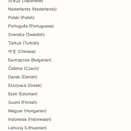
日本語 (Japanese)
Nederlands (Nederlands)
SEO voor detailwinkels
Polski (Polish)
SEO voor Diners
Português (Portuguese)
SEO voor cupcakewinkels
Svenska (Swedish)
Türkçe (Turkish)
SEO voor onderwijs en kinderopvang
中文 (Chinese)
SEO voor donutwinkels
Български (Bulgarian)
SEO voor elektriciens
Čeština (Czech)
Dansk (Danish)
SEO voor stomerijen
Ελληνικά (Greek)
SEO voor elektronicawinkels
Eesti (Estonian)
Suomi (Finnish)
SEO voor ingenieursbureaus
Magyar (Hungarian)
SEO voor endodontisten
Indonesia (Indonesian)
SEO voor amusement en recreatie
Lietuvių (Lithuanian)