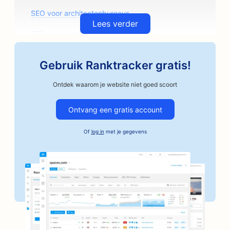
SEO voor architectenbureaus
Lees verder
SEO voor ambachtelijke koffiebranders
SEO voor auto-onderdelenwinkels
Gebruik Ranktracker gratis!
SEO voor garagebedrijven
Ontdek waarom je website niet goed scoort
SEO voor autoschadeherstelbedrijven
Ontvang een gratis account
SEO voor autobedrijven
Of
log in
met je gegevens
SEO voor borgtochtdiensten
SEO voor banken
SEO voor bakkerijen
SEO voor kapperszaken
SEO voor BBQ-restaurants