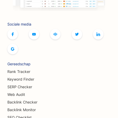
SEO voor boetieks
SEO voor botox- en fillerservices
Sociale media
SEO voor bowlingbanen
SEO voor bordspelcafés
SEO voor boekhandels
SEO voor broodbakkerijen
Gereedschap
SEO voor brouwerijen
Rank Tracker
SEO voor borstvergrotingsdiensten
Keyword Finder
SERP Checker
SEO voor buffetrestaurants
Web Audit
SEO voor hamburgertrucks
Backlink Checker
Backlink Monitor
SEO voor brandwondenchirurgen
SEO Checklist