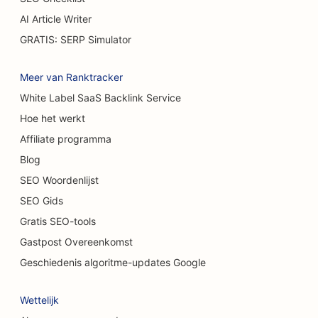
SEO voor cafés
AI Article Writer
SEO voor casual restaurants
GRATIS: SERP Simulator
SEO voor tapijt- en vloerenwinkels
Meer van Ranktracker
SEO voor wasstraten
White Label SaaS Backlink Service
Hoe het werkt
SEO voor autodealers
Affiliate programma
SEO voor schoonmaakdiensten
Blog
SEO voor chiropractors
SEO Woordenlijst
SEO Gids
SEO voor kattencafés
Gratis SEO-tools
SEO voor chemische peelingdiensten
Gastpost Overeenkomst
SEO voor kledingwinkels
Geschiedenis algoritme-updates Google
SEO voor taartenwinkels
Wettelijk