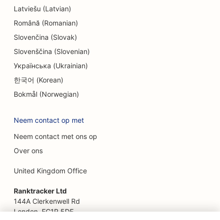
Latviešu (Latvian)
SEO voor Escape Rooms
Română (Romanian)
EO voor etnische restaurants
Slovenčina (Slovak)
Slovenščina (Slovenian)
SEO voor boerderij-keukenrestaurants
Українська (Ukrainian)
SEO voor faceliftdiensten
한국어 (Korean)
SEO voor familierestaurants
Bokmål (Norwegian)
SEO voor financiële planners
Neem contact op met
SEO voor fastfoodrestaurants
Neem contact met ons op
SEO voor bloemisten
Over ons
SEO voor uitstekende restaurants
United Kingdom Office
SEO voor financiële diensten
Ranktracker Ltd
144A Clerkenwell Rd
SEO voor foodcourts
London, EC1R 5DF