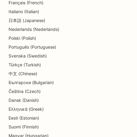
Français (French)
SEO voor tandheelkundige klinieken
Italiano (Italian)
SEO voor delicatessenzaken
日本語 (Japanese)
Nederlands (Nederlands)
SEO voor Diners
Polski (Polish)
SEO voor dermabrasiediensten
Português (Portuguese)
SEO voor detailwinkels
Svenska (Swedish)
Türkçe (Turkish)
SEO voor donutwinkels
中文 (Chinese)
SEO voor onderwijs en kinderopvang
Български (Bulgarian)
SEO voor stomerijen
Čeština (Czech)
Dansk (Danish)
SEO voor elektriciens
Ελληνικά (Greek)
SEO voor elektronicawinkels
Eesti (Estonian)
Suomi (Finnish)
SEO voor endodontisten
Magyar (Hungarian)