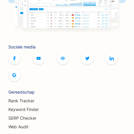
SEO voor banken
SEO voor boekhandels
SEO voor BBQ-restaurants
SEO voor bordspelcafés
Sociale media
SEO voor botox- en fillerservices
SEO voor boetieks
SEO voor broodbakkerijen
SEO voor bowlingbanen
Gereedschap
SEO voor brouwerijen
Rank Tracker
SEO voor borstvergrotingsdiensten
Keyword Finder
SERP Checker
SEO voor buffetrestaurants
Web Audit
SEO voor hamburgertrucks