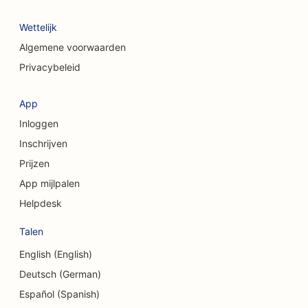
SEO voor coffeeshops
Wettelijk
SEO voor adviesbureaus
Algemene voorwaarden
Privacybeleid
SEO voor cosmetische chirurgen
SEO voor kledingwinkels
App
Inloggen
SEO voor valutawisseldiensten
Inschrijven
SEO voor craniofaciale chirurgen
Prijzen
SEO voor kredietinstellingen
App mijlpalen
Helpdesk
SEO voor cupcakewinkels
Talen
SEO voor dansstudio's
English (English)
SEO voor kinderdagverblijven
Deutsch (German)
SEO voor schuldbemiddelingsdiensten
Español (Spanish)