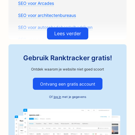
SEO voor Arcades
SEO voor architectenbureaus
SEO voor autoschadeherstelbedrijven
Lees verder
SEO voor auto-onderdelenwinkels
SEO voor kunstlessen
Gebruik Ranktracker gratis!
SEO voor garagebedrijven
Ontdek waarom je website niet goed scoort
SEO voor ambachtelijke koffiebranders
Ontvang een gratis account
SEO voor borgtochtdiensten
Of
log in
met je gegevens
SEO voor autobedrijven
SEO voor bakkerijen
SEO voor kapperszaken