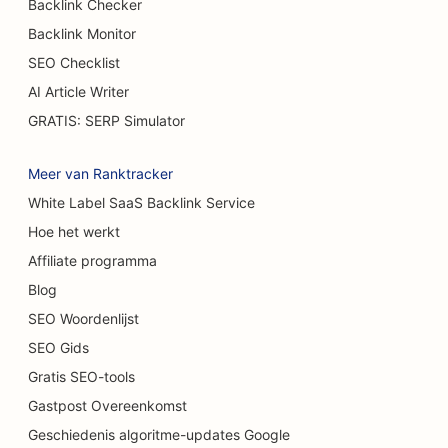
Backlink Checker
Backlink Monitor
SEO voor taartenwinkels
SEO Checklist
SEO voor autodealers
AI Article Writer
SEO voor brandwondenchirurgen
GRATIS: SERP Simulator
SEO voor wasstraten
Meer van Ranktracker
SEO voor cafés
White Label SaaS Backlink Service
Hoe het werkt
SEO voor tapijt- en vloerenwinkels
Affiliate programma
SEO voor casual restaurants
Blog
SEO voor chemische peelingdiensten
SEO Woordenlijst
SEO Gids
SEO voor kattencafés
Gratis SEO-tools
SEO voor chiropractors
Gastpost Overeenkomst
SEO voor schoonmaakdiensten
Geschiedenis algoritme-updates Google