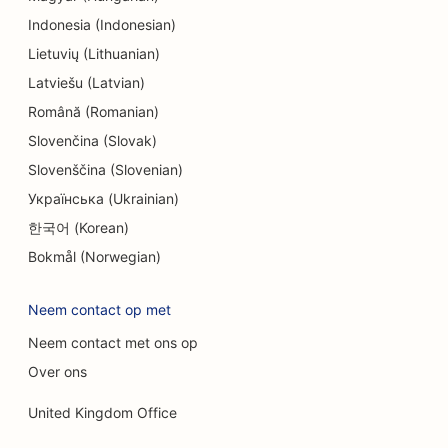
SEO voor amusement en recreatie
Indonesia (Indonesian)
SEO voor ingenieursbureaus
Lietuvių (Lithuanian)
Latviešu (Latvian)
EO voor etnische restaurants
Română (Romanian)
SEO voor Escape Rooms
Slovenčina (Slovak)
Slovenščina (Slovenian)
SEO voor faceliftdiensten
Українська (Ukrainian)
SEO voor familierestaurants
한국어 (Korean)
SEO voor boerderij-keukenrestaurants
Bokmål (Norwegian)
SEO voor financiële planners
Neem contact op met
SEO voor financiële diensten
Neem contact met ons op
SEO voor uitstekende restaurants
Over ons
SEO voor fastfoodrestaurants
United Kingdom Office