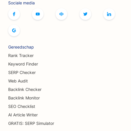
Sociale media
SEO voor bowlingbanen
SEO voor bordspelcafés
SEO voor boekhandels
SEO voor broodbakkerijen
Gereedschap
SEO voor brouwerijen
Rank Tracker
SEO voor borstvergrotingsdiensten
Keyword Finder
SERP Checker
SEO voor buffetrestaurants
Web Audit
SEO voor hamburgertrucks
Backlink Checker
Backlink Monitor
SEO voor brandwondenchirurgen
SEO Checklist
SEO voor cafés
AI Article Writer
SEO voor casual restaurants
GRATIS: SERP Simulator