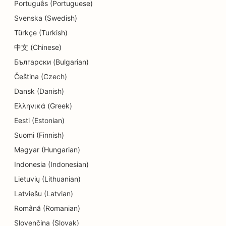
Português (Portuguese)
SEO voor cupcakewinkels
Svenska (Swedish)
Türkçe (Turkish)
SEO voor onderwijs en kinderopvang
中文 (Chinese)
SEO voor donutwinkels
Български (Bulgarian)
SEO voor elektriciens
Čeština (Czech)
Dansk (Danish)
SEO voor stomerijen
Ελληνικά (Greek)
SEO voor elektronicawinkels
Eesti (Estonian)
Suomi (Finnish)
SEO voor ingenieursbureaus
Magyar (Hungarian)
SEO voor endodontisten
Indonesia (Indonesian)
SEO voor amusement en recreatie
Lietuvių (Lithuanian)
Latviešu (Latvian)
SEO voor Escape Rooms
Română (Romanian)
EO voor etnische restaurants
Slovenčina (Slovak)