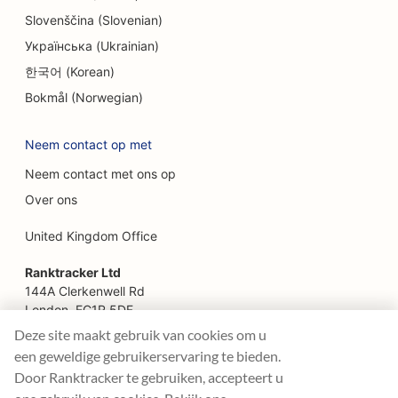
Slovenščina (Slovenian)
SEO voor boerderij-keukenrestaurants
Українська (Ukrainian)
SEO voor faceliftdiensten
한국어 (Korean)
SEO voor familierestaurants
Bokmål (Norwegian)
SEO voor financiële planners
Neem contact op met
SEO voor fastfoodrestaurants
Neem contact met ons op
SEO voor bloemisten
Over ons
SEO voor uitstekende restaurants
United Kingdom Office
SEO voor financiële diensten
Ranktracker Ltd
144A Clerkenwell Rd
SEO voor foodcourts
London, EC1R 5DF
Company No: 08820809
Deze site maakt gebruik van cookies om u
SEO voor Franse patisserieën
felix@ranktracker.com
een geweldige gebruikerservaring te bieden.
Door Ranktracker te gebruiken, accepteert u
SEO voor Food Trucks