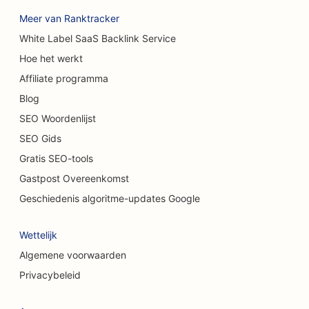
SEO voor tapijt- en vloerenwinkels
Meer van Ranktracker
SEO voor wasstraten
White Label SaaS Backlink Service
Hoe het werkt
SEO voor autodealers
Affiliate programma
SEO voor schoonmaakdiensten
Blog
SEO voor chiropractors
SEO Woordenlijst
SEO Gids
SEO voor kattencafés
Gratis SEO-tools
SEO voor chemische peelingdiensten
Gastpost Overeenkomst
SEO voor kledingwinkels
Geschiedenis algoritme-updates Google
SEO voor taartenwinkels
Wettelijk
SEO voor craniofaciale chirurgen
Algemene voorwaarden
Privacybeleid
SEO voor coffeeshops
SEO voor cosmetische chirurgen