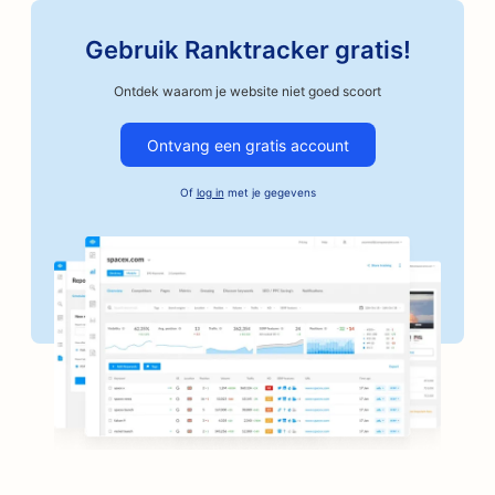
SEO voor auto-onderdelenwinkels
Gebruik Ranktracker gratis!
SEO voor garagebedrijven
Ontdek waarom je website niet goed scoort
SEO voor autoschadeherstelbedrijven
Ontvang een gratis account
SEO voor autobedrijven
Of
log in
met je gegevens
SEO voor borgtochtdiensten
SEO voor banken
SEO voor bakkerijen
SEO voor kapperszaken
SEO voor BBQ-restaurants
SEO voor boetieks
SEO voor botox- en fillerservices