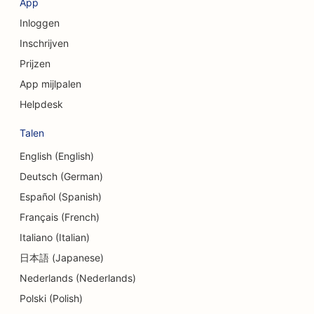
App
Inloggen
SEO voor kredietinstellingen
Inschrijven
SEO voor adviesbureaus
Prijzen
SEO voor delicatessenzaken
App mijlpalen
Helpdesk
SEO voor schuldbemiddelingsdiensten
Talen
SEO voor valutawisseldiensten
English (English)
SEO voor dansstudio's
Deutsch (German)
SEO voor dermabrasiediensten
Español (Spanish)
Français (French)
SEO voor kinderdagverblijven
Italiano (Italian)
SEO voor tandheelkundige klinieken
日本語 (Japanese)
Nederlands (Nederlands)
SEO voor detailwinkels
Polski (Polish)
SEO voor Diners