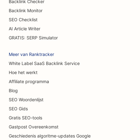
Backlink Checker
Backlink Monitor
SEO voor brandwondenchirurgen
SEO Checklist
SEO voor cafés
AI Article Writer
SEO voor casual restaurants
GRATIS: SERP Simulator
SEO voor tapijt- en vloerenwinkels
Meer van Ranktracker
SEO voor wasstraten
White Label SaaS Backlink Service
Hoe het werkt
SEO voor autodealers
Affiliate programma
SEO voor schoonmaakdiensten
Blog
SEO voor chiropractors
SEO Woordenlijst
SEO Gids
SEO voor kattencafés
Gratis SEO-tools
SEO voor chemische peelingdiensten
Gastpost Overeenkomst
SEO voor kledingwinkels
Geschiedenis algoritme-updates Google