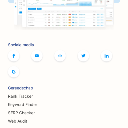
SEO voor kapperszaken
SEO voor BBQ-restaurants
SEO voor boetieks
SEO voor botox- en fillerservices
Sociale media
SEO voor bowlingbanen
SEO voor bordspelcafés
SEO voor boekhandels
SEO voor broodbakkerijen
Gereedschap
SEO voor brouwerijen
Rank Tracker
SEO voor borstvergrotingsdiensten
Keyword Finder
SERP Checker
SEO voor buffetrestaurants
Web Audit
SEO voor hamburgertrucks