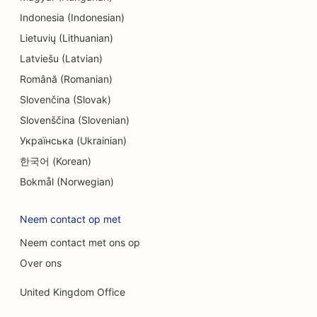
SEO voor endodontisten
Indonesia (Indonesian)
SEO voor amusement en recreatie
Lietuvių (Lithuanian)
Latviešu (Latvian)
SEO voor Escape Rooms
Română (Romanian)
EO voor etnische restaurants
Slovenčina (Slovak)
Slovenščina (Slovenian)
SEO voor boerderij-keukenrestaurants
Українська (Ukrainian)
SEO voor faceliftdiensten
한국어 (Korean)
SEO voor familierestaurants
Bokmål (Norwegian)
SEO voor financiële planners
Neem contact op met
SEO voor fastfoodrestaurants
Neem contact met ons op
SEO voor bloemisten
Over ons
SEO voor uitstekende restaurants
United Kingdom Office