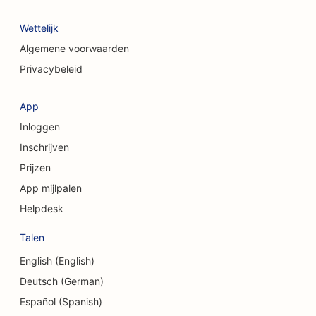
SEO voor taartenwinkels
Wettelijk
SEO voor craniofaciale chirurgen
Algemene voorwaarden
Privacybeleid
SEO voor coffeeshops
SEO voor cosmetische chirurgen
App
Inloggen
SEO voor kredietinstellingen
Inschrijven
SEO voor adviesbureaus
Prijzen
SEO voor delicatessenzaken
App mijlpalen
Helpdesk
SEO voor schuldbemiddelingsdiensten
Talen
SEO voor valutawisseldiensten
English (English)
SEO voor dansstudio's
Deutsch (German)
SEO voor dermabrasiediensten
Español (Spanish)