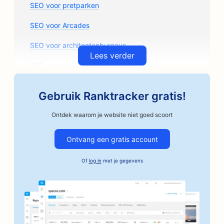
SEO voor pretparken
SEO voor Arcades
SEO voor architectenbureaus
Lees verder
SEO voor ambachtelijke koffiebranders
SEO voor auto-onderdelenwinkels
Gebruik Ranktracker gratis!
SEO voor garagebedrijven
Ontdek waarom je website niet goed scoort
SEO voor autoschadeherstelbedrijven
Ontvang een gratis account
SEO voor autobedrijven
Of
log in
met je gegevens
SEO voor borgtochtdiensten
SEO voor banken
SEO voor bakkerijen