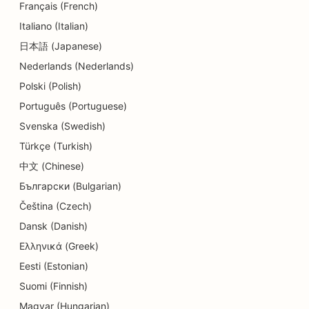
Français (French)
SEO voor kinderdagverblijven
Italiano (Italian)
SEO voor tandheelkundige klinieken
日本語 (Japanese)
Nederlands (Nederlands)
SEO voor detailwinkels
Polski (Polish)
SEO voor Diners
Português (Portuguese)
SEO voor cupcakewinkels
Svenska (Swedish)
Türkçe (Turkish)
SEO voor onderwijs en kinderopvang
中文 (Chinese)
SEO voor donutwinkels
Български (Bulgarian)
SEO voor elektriciens
Čeština (Czech)
Dansk (Danish)
SEO voor stomerijen
Ελληνικά (Greek)
SEO voor elektronicawinkels
Eesti (Estonian)
Suomi (Finnish)
SEO voor ingenieursbureaus
Magyar (Hungarian)