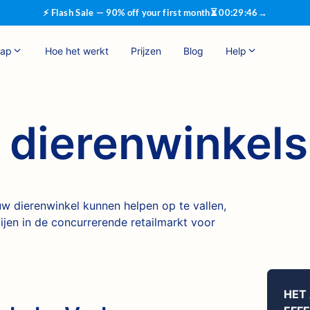
⚡ Flash Sale — 90% off your first month
⏳
00
:
29
:
45
→
hap
Hoe het werkt
Prijzen
Blog
Help
 dierenwinkels
w dierenwinkel kunnen helpen op te vallen,
ijen in de concurrerende retailmarkt voor
HET