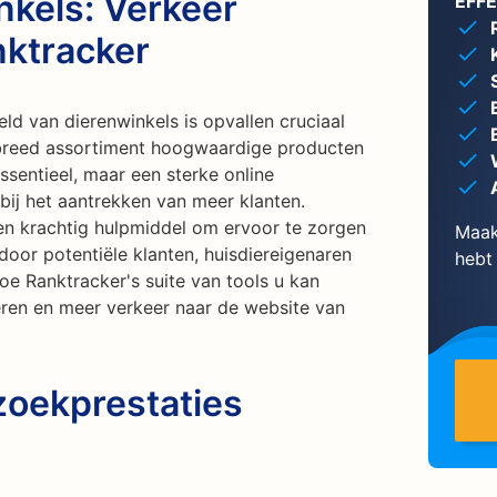
nkels: Verkeer
EFF
ktracker
ld van dierenwinkels is opvallen cruciaal
breed assortiment hoogwaardige producten
ssentieel, maar een sterke online
bij het aantrekken van meer klanten.
en krachtig hulpmiddel om ervoor te zorgen
Maak
oor potentiële klanten, huisdiereigenaren
hebt
e Ranktracker's suite van tools u kan
eren en meer verkeer naar de website van
zoekprestaties