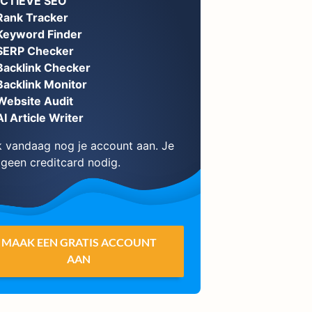
ECTIEVE SEO
Rank Tracker
Keyword Finder
SERP Checker
Backlink Checker
Backlink Monitor
Website Audit
AI Article Writer
 vandaag nog je account aan. Je
 geen creditcard nodig.
MAAK EEN GRATIS ACCOUNT
AAN