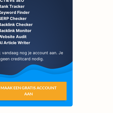
ECTIEVE SEO
Rank Tracker
Keyword Finder
SERP Checker
Backlink Checker
Backlink Monitor
Website Audit
AI Article Writer
 vandaag nog je account aan. Je
 geen creditcard nodig.
MAAK EEN GRATIS ACCOUNT
AAN