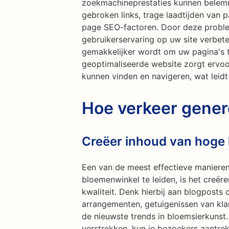
zoekmachineprestaties kunnen belemm
gebroken links, trage laadtijden van p
page SEO-factoren. Door deze proble
gebruikerservaring op uw site verbe
gemakkelijker wordt om uw pagina's t
geoptimaliseerde website zorgt ervoor
kunnen vinden en navigeren, wat leid
Hoe verkeer gene
Creëer inhoud van hoge k
Een van de meest effectieve manieren
bloemenwinkel te leiden, is het creër
kwaliteit. Denk hierbij aan blogposts
arrangementen, getuigenissen van klan
de nieuwste trends in bloemsierkunst.
verstrekken, kun je bezoekers aantr