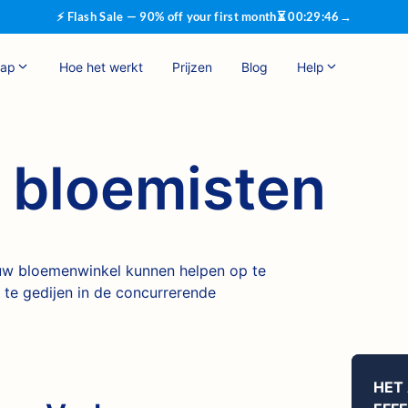
⚡ Flash Sale — 90% off your first month
⏳
00
:
29
:
45
→
hap
Hoe het werkt
Prijzen
Blog
Help
 bloemisten
uw bloemenwinkel kunnen helpen op te
n te gedijen in de concurrerende
HET