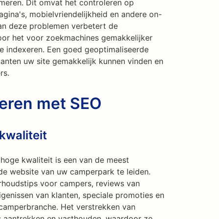
eren. Dit omvat het controleren op
agina's, mobielvriendelijkheid en andere on-
an deze problemen verbetert de
oor het voor zoekmachines gemakkelijker
e indexeren. Een goed geoptimaliseerde
lanten uw site gemakkelijk kunnen vinden en
rs.
reren met SEO
waliteit
hoge kwaliteit is een van de meest
de website van uw camperpark te leiden.
rhoudstips voor campers, reviews van
igenissen van klanten, speciale promoties en
e camperbranche. Het verstrekken van
s aantrekken en vasthouden, waardoor ze