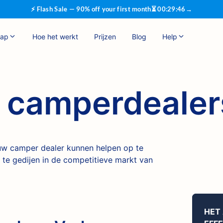
⚡ Flash Sale — 90% off your first month
⏳
00
:
29
:
45
→
hap
Hoe het werkt
Prijzen
Blog
Help
 camperdealer
uw camper dealer kunnen helpen op te
n te gedijen in de competitieve markt van
HET