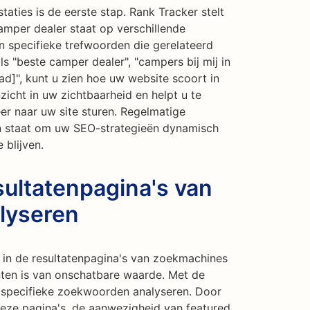
aties is de eerste stap. Rank Tracker stelt
amper dealer staat op verschillende
 specifieke trefwoorden die gerelateerd
s "beste camper dealer", "campers bij mij in
ad]", kunt u zien hoe uw website scoort in
nzicht in uw zichtbaarheid en helpt u te
er naar uw site sturen. Regelmatige
in staat om uw SEO-strategieën dynamisch
 blijven.
ultatenpagina's van
lyseren
t in de resultatenpagina's van zoekmachines
enten is van onschatbare waarde. Met de
specifieke zoekwoorden analyseren. Door
 deze pagina's, de aanwezigheid van featured