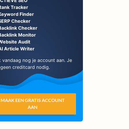
ECTIEVE SEO
Rank Tracker
Keyword Finder
SERP Checker
Backlink Checker
Backlink Monitor
Website Audit
AI Article Writer
 vandaag nog je account aan. Je
 geen creditcard nodig.
MAAK EEN GRATIS ACCOUNT
AAN