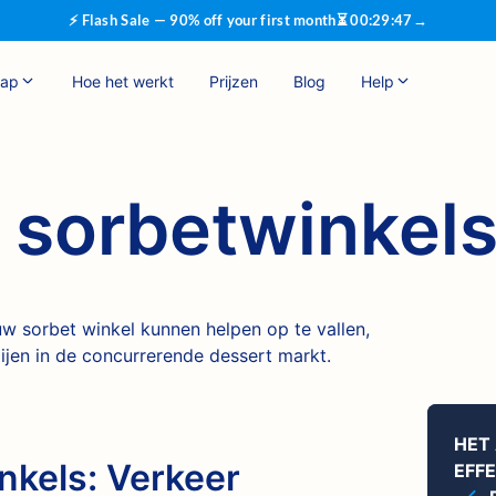
⚡ Flash Sale — 90% off your first month
⏳
00
:
29
:
46
→
hap
Hoe het werkt
Prijzen
Blog
Help
 sorbetwinkel
w sorbet winkel kunnen helpen op te vallen,
ijen in de concurrerende dessert markt.
HET
nkels: Verkeer
EFF