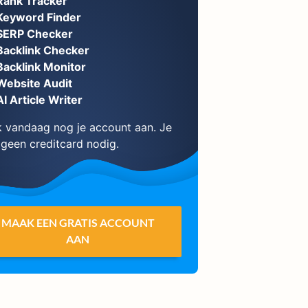
Rank Tracker
Keyword Finder
SERP Checker
Backlink Checker
Backlink Monitor
Website Audit
AI Article Writer
 vandaag nog je account aan. Je
 geen creditcard nodig.
MAAK EEN GRATIS ACCOUNT
AAN