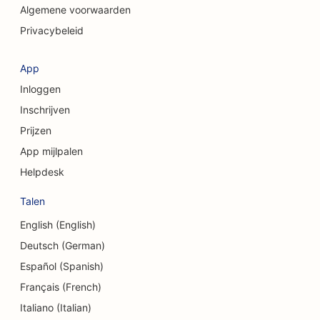
SEO voor craniofaciale chirurgen
Algemene voorwaarden
Privacybeleid
SEO voor adviesbureaus
SEO voor coffeeshops
App
Inloggen
SEO voor kredietinstellingen
Inschrijven
SEO voor kledingwinkels
Prijzen
SEO voor cupcakewinkels
App mijlpalen
Helpdesk
SEO voor valutawisseldiensten
Talen
SEO voor dansstudio's
English (English)
SEO voor kinderdagverblijven
Deutsch (German)
SEO voor schuldbemiddelingsdiensten
Español (Spanish)
Français (French)
SEO voor delicatessenzaken
Italiano (Italian)