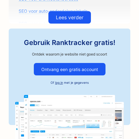
SEO voor auto-onderdelenwinkels
Lees verder
SEO voor autoschadeherstelbedrijven
SEO voor garagebedrijven
Gebruik Ranktracker gratis!
SEO voor autobedrijven
Ontdek waarom je website niet goed scoort
SEO voor ambachtelijke koffiebranders
Ontvang een gratis account
SEO voor kunstlessen
Of
log in
met je gegevens
SEO voor borgtochtdiensten
SEO voor bakkerijen
SEO voor banken
SEO voor kapperszaken
SEO voor bordspelcafés