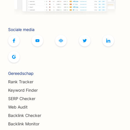
SEO voor BBQ-restaurants
SEO voor boekhandels
Sociale media
SEO voor botox- en fillerservices
SEO voor bowlingbanen
SEO voor broodbakkerijen
SEO voor boetieks
Gereedschap
SEO voor buffetrestaurants
Rank Tracker
SEO voor borstvergrotingsdiensten
Keyword Finder
SERP Checker
SEO voor brouwerijen
Web Audit
SEO voor hamburgertrucks
Backlink Checker
Backlink Monitor
SEO voor cafés