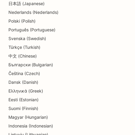
SEO voor tandheelkundige klinieken
日本語 (Japanese)
Nederlands (Nederlands)
SEO voor dermabrasiediensten
Polski (Polish)
SEO voor detailwinkels
Português (Portuguese)
SEO voor donutwinkels
Svenska (Swedish)
Türkçe (Turkish)
SEO voor Diners
中文 (Chinese)
SEO voor stomerijen
Български (Bulgarian)
SEO voor onderwijs en kinderopvang
Čeština (Czech)
Dansk (Danish)
SEO voor elektriciens
Ελληνικά (Greek)
SEO voor elektronicawinkels
Eesti (Estonian)
Suomi (Finnish)
SEO voor endodontisten
Magyar (Hungarian)
SEO voor ingenieursbureaus
Indonesia (Indonesian)
SEO voor amusement en recreatie
Lietuvių (Lithuanian)