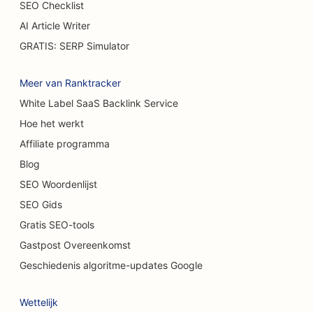
SEO Checklist
SEO voor brandwondenchirurgen
AI Article Writer
SEO voor autodealers
GRATIS: SERP Simulator
SEO voor taartenwinkels
Meer van Ranktracker
SEO voor wasstraten
White Label SaaS Backlink Service
Hoe het werkt
SEO voor casual restaurants
Affiliate programma
SEO voor kattencafés
Blog
SEO voor tapijt- en vloerenwinkels
SEO Woordenlijst
SEO Gids
SEO voor chiropractors
Gratis SEO-tools
SEO voor schoonmaakdiensten
Gastpost Overeenkomst
SEO voor chemische peelingdiensten
Geschiedenis algoritme-updates Google
SEO voor cosmetische chirurgen
Wettelijk