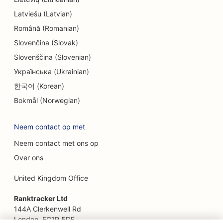
Latviešu (Latvian)
SEO voor Escape Rooms
Română (Romanian)
EO voor etnische restaurants
Slovenčina (Slovak)
Slovenščina (Slovenian)
SEO voor faceliftdiensten
Українська (Ukrainian)
SEO voor boerderij-keukenrestaurants
한국어 (Korean)
SEO voor familierestaurants
Bokmål (Norwegian)
SEO voor fastfoodrestaurants
Neem contact op met
SEO voor financiële diensten
Neem contact met ons op
SEO voor uitstekende restaurants
Over ons
SEO voor financiële planners
United Kingdom Office
SEO voor foodcourts
Ranktracker Ltd
144A Clerkenwell Rd
SEO voor bloemisten
London, EC1R 5DF