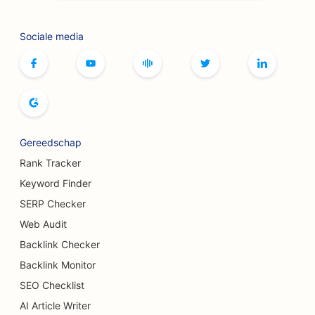
SEO voor bordspelcafés
Sociale media
SEO voor botox- en fillerservices
SEO voor boetieks
SEO voor broodbakkerijen
SEO voor bowlingbanen
Gereedschap
SEO voor brouwerijen
Rank Tracker
SEO voor borstvergrotingsdiensten
Keyword Finder
SERP Checker
SEO voor buffetrestaurants
Web Audit
SEO voor hamburgertrucks
Backlink Checker
Backlink Monitor
SEO voor taartenwinkels
SEO Checklist
SEO voor autodealers
AI Article Writer