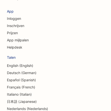
SEO voor cosmetische chirurgen
SEO voor kledingwinkels
App
Inloggen
SEO voor valutawisseldiensten
Inschrijven
SEO voor craniofaciale chirurgen
Prijzen
SEO voor kredietinstellingen
App mijlpalen
Helpdesk
SEO voor cupcakewinkels
Talen
SEO voor dansstudio's
English (English)
SEO voor kinderdagverblijven
Deutsch (German)
SEO voor schuldbemiddelingsdiensten
Español (Spanish)
Français (French)
SEO voor tandheelkundige klinieken
Italiano (Italian)
SEO voor delicatessenzaken
日本語 (Japanese)
Nederlands (Nederlands)
SEO voor Diners