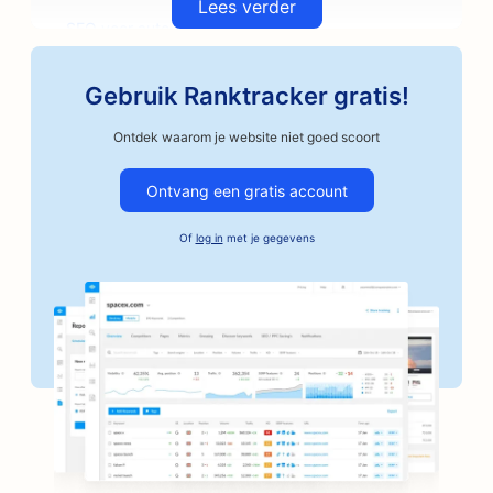
Lees verder
SEO voor auto-onderdelenwinkels
SEO voor kunstlessen
Gebruik Ranktracker gratis!
SEO voor garagebedrijven
Ontdek waarom je website niet goed scoort
SEO voor ambachtelijke koffiebranders
Ontvang een gratis account
SEO voor borgtochtdiensten
Of
log in
met je gegevens
SEO voor autobedrijven
SEO voor bakkerijen
SEO voor kapperszaken
SEO voor banken
SEO voor boekhandels
SEO voor BBQ-restaurants