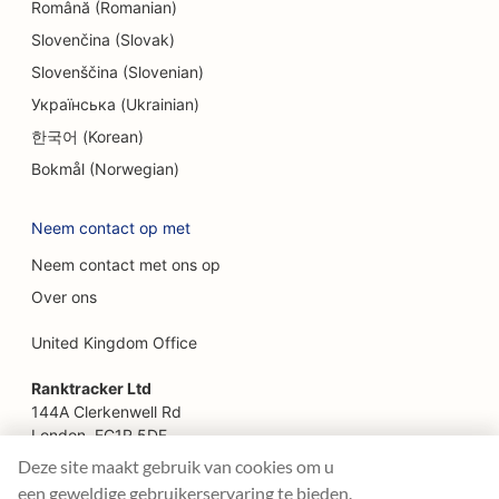
Română (Romanian)
SEO voor Escape Rooms
Slovenčina (Slovak)
Slovenščina (Slovenian)
SEO voor faceliftdiensten
Українська (Ukrainian)
SEO voor familierestaurants
한국어 (Korean)
SEO voor boerderij-keukenrestaurants
Bokmål (Norwegian)
SEO voor financiële planners
Neem contact op met
SEO voor financiële diensten
Neem contact met ons op
SEO voor uitstekende restaurants
Over ons
SEO voor fastfoodrestaurants
United Kingdom Office
SEO voor bloemisten
Ranktracker Ltd
144A Clerkenwell Rd
SEO voor foodcourts
London, EC1R 5DF
Company No: 08820809
Deze site maakt gebruik van cookies om u
SEO voor Food Trucks
felix@ranktracker.com
een geweldige gebruikerservaring te bieden.