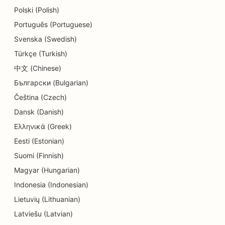
Polski (Polish)
SEO voor dermabrasiediensten
Português (Portuguese)
SEO voor detailwinkels
Svenska (Swedish)
Türkçe (Turkish)
SEO voor donutwinkels
中文 (Chinese)
SEO voor onderwijs en kinderopvang
Български (Bulgarian)
SEO voor stomerijen
Čeština (Czech)
Dansk (Danish)
SEO voor elektriciens
Ελληνικά (Greek)
SEO voor elektronicawinkels
Eesti (Estonian)
Suomi (Finnish)
SEO voor endodontisten
Magyar (Hungarian)
SEO voor amusement en recreatie
Indonesia (Indonesian)
SEO voor ingenieursbureaus
Lietuvių (Lithuanian)
Latviešu (Latvian)
EO voor etnische restaurants