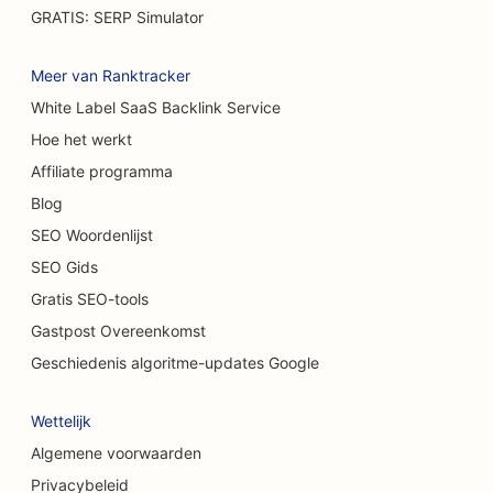
SEO voor brandwondenchirurgen
GRATIS: SERP Simulator
SEO voor wasstraten
Meer van Ranktracker
SEO voor cafés
White Label SaaS Backlink Service
Hoe het werkt
SEO voor tapijt- en vloerenwinkels
Affiliate programma
SEO voor casual restaurants
Blog
SEO voor chemische peelingdiensten
SEO Woordenlijst
SEO Gids
SEO voor kattencafés
Gratis SEO-tools
SEO voor chiropractors
Gastpost Overeenkomst
SEO voor schoonmaakdiensten
Geschiedenis algoritme-updates Google
SEO voor coffeeshops
Wettelijk
SEO voor adviesbureaus
Algemene voorwaarden
Privacybeleid