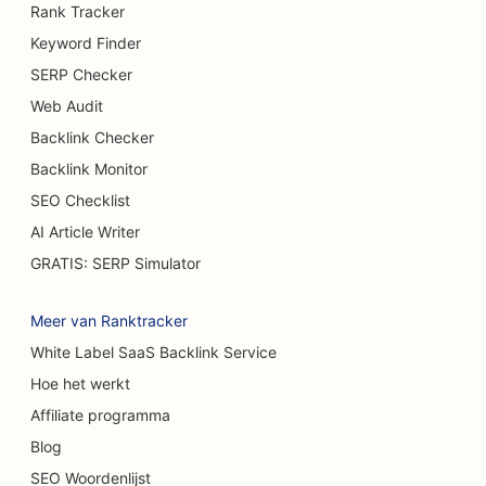
Rank Tracker
SEO voor borstvergrotingsdiensten
Keyword Finder
SERP Checker
SEO voor buffetrestaurants
Web Audit
SEO voor hamburgertrucks
Backlink Checker
Backlink Monitor
SEO voor taartenwinkels
SEO Checklist
SEO voor autodealers
AI Article Writer
SEO voor brandwondenchirurgen
GRATIS: SERP Simulator
SEO voor wasstraten
Meer van Ranktracker
SEO voor cafés
White Label SaaS Backlink Service
Hoe het werkt
SEO voor tapijt- en vloerenwinkels
Affiliate programma
SEO voor casual restaurants
Blog
SEO voor chemische peelingdiensten
SEO Woordenlijst