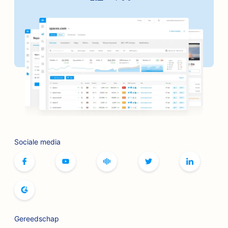
SEO voor autobedrijven
SEO voor bakkerijen
SEO voor kapperszaken
SEO voor banken
SEO voor boekhandels
SEO voor BBQ-restaurants
SEO voor bordspelcafés
Sociale media
SEO voor botox- en fillerservices
SEO voor boetieks
SEO voor broodbakkerijen
SEO voor bowlingbanen
Gereedschap
SEO voor brouwerijen