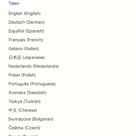
Talen
SEO voor dansstudio's
English (English)
SEO voor kinderdagverblijven
Deutsch (German)
SEO voor schuldbemiddelingsdiensten
Español (Spanish)
Français (French)
SEO voor tandheelkundige klinieken
Italiano (Italian)
SEO voor delicatessenzaken
日本語 (Japanese)
Nederlands (Nederlands)
SEO voor Diners
Polski (Polish)
SEO voor dermabrasiediensten
Português (Portuguese)
SEO voor detailwinkels
Svenska (Swedish)
Türkçe (Turkish)
SEO voor donutwinkels
中文 (Chinese)
SEO voor onderwijs en kinderopvang
Български (Bulgarian)
SEO voor stomerijen
Čeština (Czech)