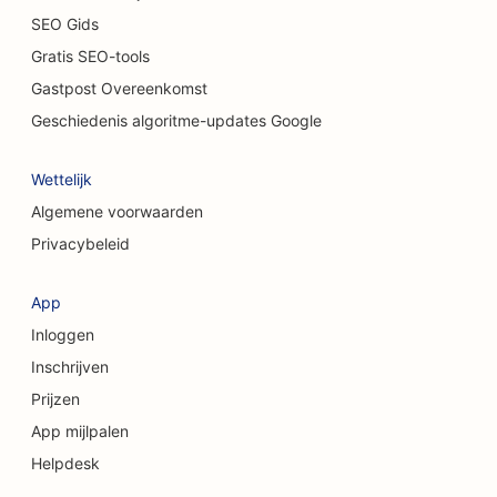
SEO Gids
SEO voor kattencafés
Gratis SEO-tools
SEO voor chiropractors
Gastpost Overeenkomst
SEO voor schoonmaakdiensten
Geschiedenis algoritme-updates Google
SEO voor coffeeshops
Wettelijk
SEO voor adviesbureaus
Algemene voorwaarden
Privacybeleid
SEO voor cosmetische chirurgen
SEO voor kledingwinkels
App
Inloggen
SEO voor valutawisseldiensten
Inschrijven
SEO voor craniofaciale chirurgen
Prijzen
SEO voor kredietinstellingen
App mijlpalen
Helpdesk
SEO voor cupcakewinkels