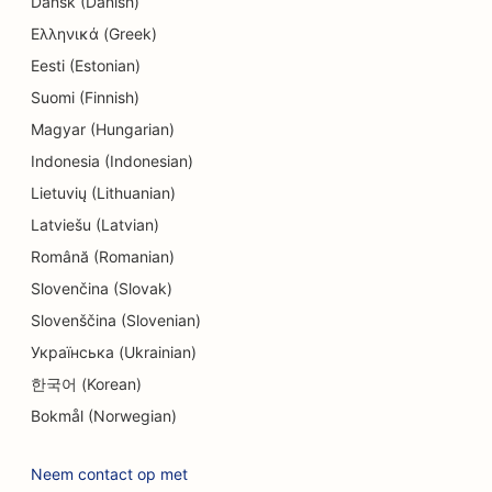
Dansk (Danish)
SEO voor elektriciens
Ελληνικά (Greek)
SEO voor elektronicawinkels
Eesti (Estonian)
Suomi (Finnish)
SEO voor endodontisten
Magyar (Hungarian)
SEO voor amusement en recreatie
Indonesia (Indonesian)
SEO voor ingenieursbureaus
Lietuvių (Lithuanian)
Latviešu (Latvian)
EO voor etnische restaurants
Română (Romanian)
SEO voor Escape Rooms
Slovenčina (Slovak)
Slovenščina (Slovenian)
SEO voor faceliftdiensten
Українська (Ukrainian)
SEO voor familierestaurants
한국어 (Korean)
SEO voor boerderij-keukenrestaurants
Bokmål (Norwegian)
SEO voor financiële planners
Neem contact op met