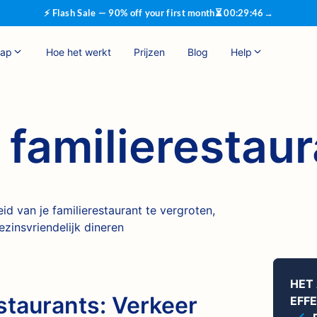
⚡ Flash Sale — 90% off your first month
⏳
00
:
29
:
45
→
hap
Hoe het werkt
Prijzen
Blog
Help
familierestaur
d van je familierestaurant te vergroten,
zinsvriendelijk dineren
HET
staurants: Verkeer
EFF