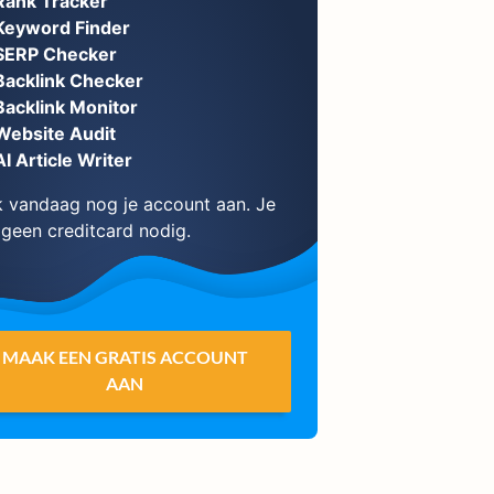
Rank Tracker
Keyword Finder
SERP Checker
Backlink Checker
Backlink Monitor
Website Audit
AI Article Writer
 vandaag nog je account aan. Je
 geen creditcard nodig.
MAAK EEN GRATIS ACCOUNT
AAN