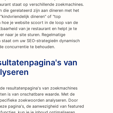
aurant staat op verschillende zoekmachines.
 die gerelateerd zijn aan dineren met het
 "kindvriendelijk dineren" of "top
en hoe je website scoort in de loop van de
htbaarheid van je restaurant en helpt je te
er naar je site sturen. Regelmatige
in staat om uw SEO-strategieën dynamisch
de concurrentie te behouden.
ultatenpagina's van
lyseren
p de resultatenpagina's van zoekmachines
enten is van onschatbare waarde. Met de
specifieke zoekwoorden analyseren. Door
 deze pagina's, de aanwezigheid van featured
functies, kun je je inhoud optimaliseren