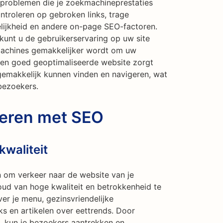
e problemen die je zoekmachineprestaties
troleren op gebroken links, trage
elijkheid en andere on-page SEO-factoren.
unt u de gebruikerservaring op uw site
machines gemakkelijker wordt om uw
 Een goed geoptimaliseerde website zorgt
 gemakkelijk kunnen vinden en navigeren, wat
bezoekers.
reren met SEO
waliteit
 om verkeer naar de website van je
houd van hoge kwaliteit en betrokkenheid te
ver je menu, gezinsvriendelijke
s en artikelen over eettrends. Door
n, kun je bezoekers aantrekken en