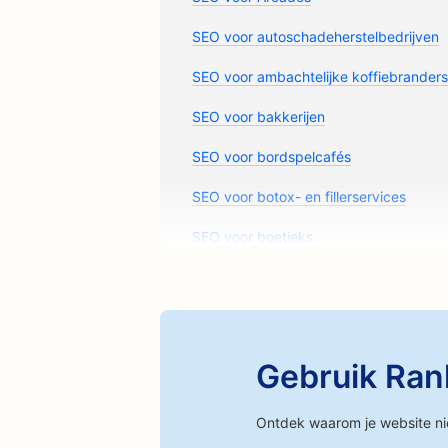
SEO voor autoschadeherstelbedrijven
SEO voor ambachtelijke koffiebranders
SEO voor bakkerijen
SEO voor bordspelcafés
SEO voor botox- en fillerservices
SEO voor boetieks
SEO voor brouwerijen
SEO voor brandwondenchirurgen
SEO voor wasstraten
Gebruik Rank
SEO voor tapijt- en vloerenwinkels
Ontdek waarom je website ni
SEO voor chemische peelingdiensten