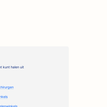
 kunt halen uit
chirurgen
nkels
elenwinkels