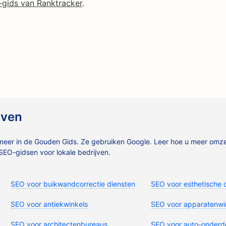
gids van Ranktracker
.
jven
eer in de Gouden Gids. Ze gebruiken Google. Leer hoe u meer omzet
EO-gidsen voor lokale bedrijven.
SEO voor buikwandcorrectie diensten
SEO voor esthetische 
SEO voor antiekwinkels
SEO voor apparatenwi
SEO voor architectenbureaus
SEO voor auto-onderd