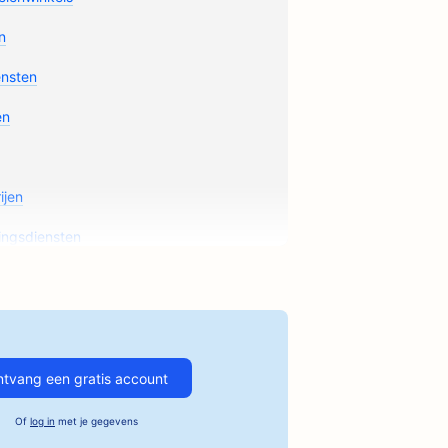
n
ensten
en
ijen
ingsdiensten
ls
tvang een gratis account
diensten
Of
log in
met je gegevens
 chirurgen