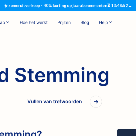
☀️ zomeruitverkoop - 40% korting op jaarabonnementen
⏳
13
:
48
:
51
→
hap
Hoe het werkt
Prijzen
Blog
Help
rd Stemming
Vullen van trefwoorden
stemming?