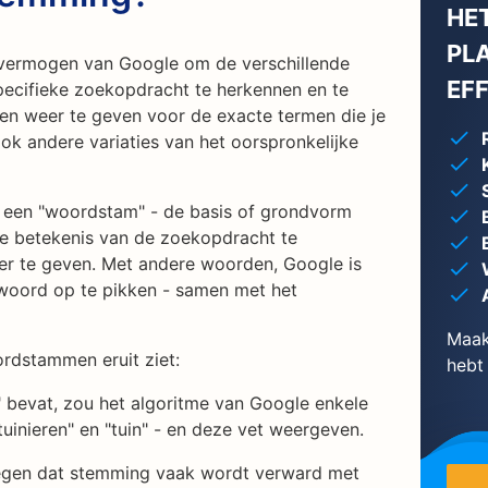
HET
PL
 vermogen van Google om de verschillende
EF
ecifieke zoekopdracht te herkennen en te
aten weer te geven voor de exacte termen die je
ok andere variaties van het oorspronkelijke
t een "woordstam" - de basis of grondvorm
e betekenis van de zoekopdracht te
eer te geven. Met andere woorden, Google is
 woord op te pikken - samen met het
Maak
ordstammen eruit ziet:
hebt
 bevat, zou het algoritme van Google enkele
tuinieren" en "tuin" - en deze vet weergeven.
oegen dat stemming vaak wordt verward met