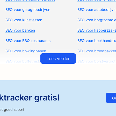
SEO voor garagebedrijven
SEO voor autobedrijve
SEO voor kunstlessen
SEO voor borgtochtdi
SEO voor banken
SEO voor kapperszak
SEO voor BBQ-restaurants
SEO voor boekhandels
SEO voor bowlingbanen
SEO voor broodbakker
Lees verder
SEO voor buffetrestaurants
SEO voor borstvergrot
SEO voor hamburgertrucks
SEO voor cafés
SEO voor autodealers
SEO voor taartenwinke
SEO voor casual restaurants
SEO voor kattencafés
tracker gratis!
On
SEO voor chiropractors
SEO voor schoonmaak
et goed scoort
SEO voor cosmetische chirurgen
SEO voor craniofaciale