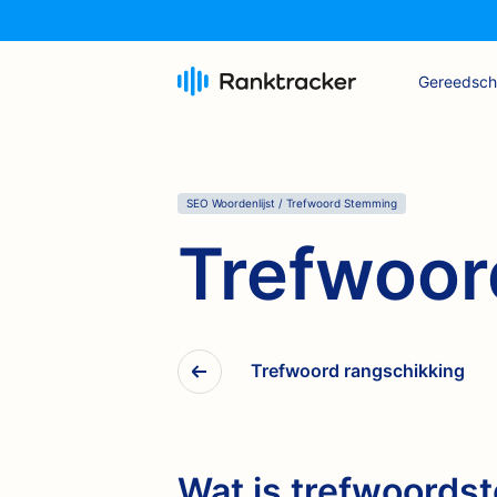
Gereedsc
SEO Woordenlijst
/
Trefwoord Stemming
Trefwoo
Trefwoord rangschikking
Wat is trefwoord