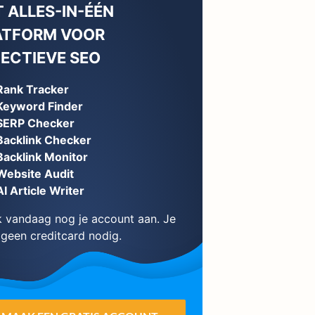
 ALLES-IN-ÉÉN
ATFORM VOOR
FECTIEVE SEO
Rank Tracker
Keyword Finder
SERP Checker
Backlink Checker
Backlink Monitor
Website Audit
AI Article Writer
 vandaag nog je account aan. Je
 geen creditcard nodig.