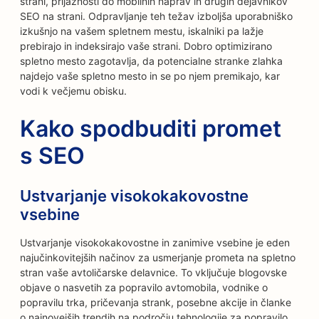
strani, prijaznosti do mobilnih naprav in drugih dejavnikov
SEO na strani. Odpravljanje teh težav izboljša uporabniško
izkušnjo na vašem spletnem mestu, iskalniki pa lažje
prebirajo in indeksirajo vaše strani. Dobro optimizirano
spletno mesto zagotavlja, da potencialne stranke zlahka
najdejo vaše spletno mesto in se po njem premikajo, kar
vodi k večjemu obisku.
Kako spodbuditi promet
s SEO
Ustvarjanje visokokakovostne
vsebine
Ustvarjanje visokokakovostne in zanimive vsebine je eden
najučinkovitejših načinov za usmerjanje prometa na spletno
stran vaše avtoličarske delavnice. To vključuje blogovske
objave o nasvetih za popravilo avtomobila, vodnike o
popravilu trka, pričevanja strank, posebne akcije in članke
o najnovejših trendih na področju tehnologije za popravilo