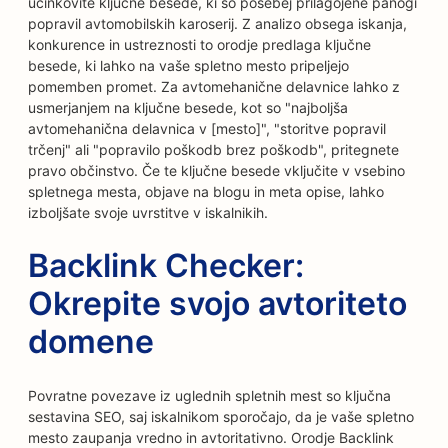
učinkovite ključne besede, ki so posebej prilagojene panogi
popravil avtomobilskih karoserij. Z analizo obsega iskanja,
konkurence in ustreznosti to orodje predlaga ključne
besede, ki lahko na vaše spletno mesto pripeljejo
pomemben promet. Za avtomehanične delavnice lahko z
usmerjanjem na ključne besede, kot so "najboljša
avtomehanična delavnica v [mesto]", "storitve popravil
trčenj" ali "popravilo poškodb brez poškodb", pritegnete
pravo občinstvo. Če te ključne besede vključite v vsebino
spletnega mesta, objave na blogu in meta opise, lahko
izboljšate svoje uvrstitve v iskalnikih.
Backlink Checker:
Okrepite svojo avtoriteto
domene
Povratne povezave iz uglednih spletnih mest so ključna
sestavina SEO, saj iskalnikom sporočajo, da je vaše spletno
mesto zaupanja vredno in avtoritativno. Orodje Backlink