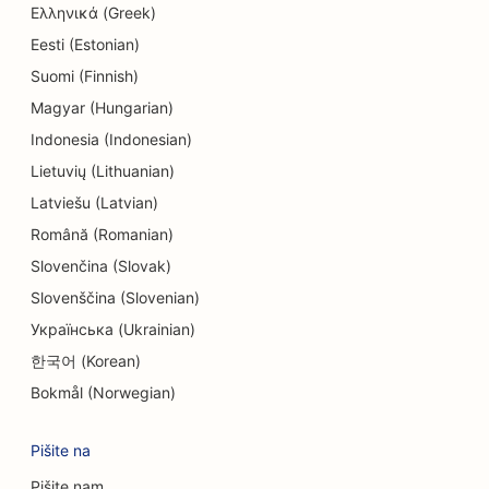
Ελληνικά (Greek)
SEO za trgovine z elektroniko
Eesti (Estonian)
Suomi (Finnish)
SEO za inženirska podjetja
Magyar (Hungarian)
SEO za endodontiste
Indonesia (Indonesian)
SEO za zabavo in rekreacijo
Lietuvių (Lithuanian)
Latviešu (Latvian)
SEO za sobe pobega
Română (Romanian)
EO za etnične restavracije
Slovenčina (Slovak)
SEO za restavracije Farm-to-Table
Slovenščina (Slovenian)
Українська (Ukrainian)
SEO za storitve Facelift
한국어 (Korean)
SEO za družinske restavracije
Bokmål (Norwegian)
SEO za finančne načrtovalce
Pišite na
SEO za restavracije s hitro prehrano
Pišite nam