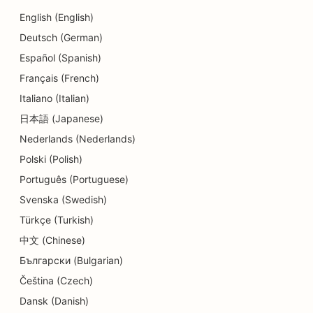
SEO za plesne studie
English (English)
Deutsch (German)
SEO za storitve dermabrazije
Español (Spanish)
SEO za vrtce
Français (French)
SEO za zobozdravstvene klinike
Italiano (Italian)
日本語 (Japanese)
SEO za trgovine s podrobnostmi
Nederlands (Nederlands)
SEO za restavracije
Polski (Polish)
SEO za trgovine s torticami
Português (Portuguese)
Svenska (Swedish)
SEO za storitve izobraževanja in otroškega
Türkçe (Turkish)
varstva
中文 (Chinese)
SEO za trgovine s krofki
Български (Bulgarian)
SEO za električarje
Čeština (Czech)
Dansk (Danish)
SEO za kemične čistilnice