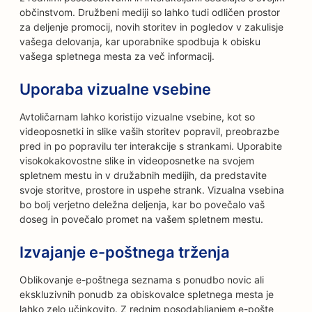
občinstvom. Družbeni mediji so lahko tudi odličen prostor
za deljenje promocij, novih storitev in pogledov v zakulisje
vašega delovanja, kar uporabnike spodbuja k obisku
vašega spletnega mesta za več informacij.
Uporaba vizualne vsebine
Avtoličarnam lahko koristijo vizualne vsebine, kot so
videoposnetki in slike vaših storitev popravil, preobrazbe
pred in po popravilu ter interakcije s strankami. Uporabite
visokokakovostne slike in videoposnetke na svojem
spletnem mestu in v družabnih medijih, da predstavite
svoje storitve, prostore in uspehe strank. Vizualna vsebina
bo bolj verjetno deležna deljenja, kar bo povečalo vaš
doseg in povečalo promet na vašem spletnem mestu.
Izvajanje e-poštnega trženja
Oblikovanje e-poštnega seznama s ponudbo novic ali
ekskluzivnih ponudb za obiskovalce spletnega mesta je
lahko zelo učinkovito. Z rednim posodabljanjem e-pošte