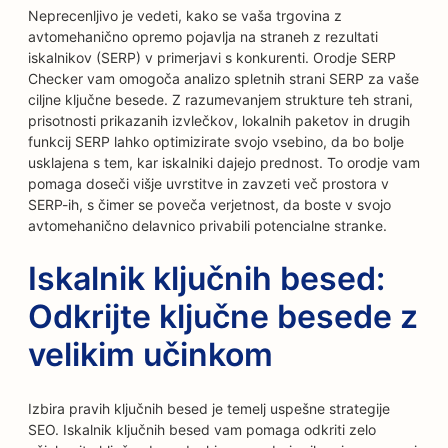
Neprecenljivo je vedeti, kako se vaša trgovina z
avtomehanično opremo pojavlja na straneh z rezultati
iskalnikov (SERP) v primerjavi s konkurenti. Orodje SERP
Checker vam omogoča analizo spletnih strani SERP za vaše
ciljne ključne besede. Z razumevanjem strukture teh strani,
prisotnosti prikazanih izvlečkov, lokalnih paketov in drugih
funkcij SERP lahko optimizirate svojo vsebino, da bo bolje
usklajena s tem, kar iskalniki dajejo prednost. To orodje vam
pomaga doseči višje uvrstitve in zavzeti več prostora v
SERP-ih, s čimer se poveča verjetnost, da boste v svojo
avtomehanično delavnico privabili potencialne stranke.
Iskalnik ključnih besed:
Odkrijte ključne besede z
velikim učinkom
Izbira pravih ključnih besed je temelj uspešne strategije
SEO. Iskalnik ključnih besed vam pomaga odkriti zelo