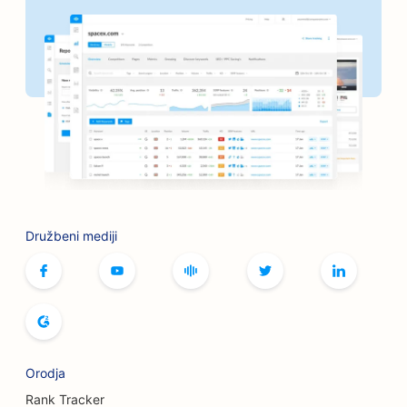
SEO za pekarne
SEO za frizerske salone
SEO za sklepe za peko na žaru
SEO za butike
SEO za storitve botoksa in polnil
SEO za kegljišča
Družbeni mediji
SEO za kavarne z namiznimi igrami
SEO za knjigarne
SEO za pekarne kruha
SEO za pivovarne
Orodja
SEO za storitve povečanja prsi
Rank Tracker