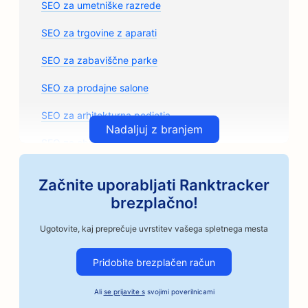
SEO za umetniške razrede
SEO za trgovine z aparati
SEO za zabaviščne parke
SEO za prodajne salone
SEO za arhitekturna podjetja
Nadaljuj z branjem
SEO za obrtne pražarne kave
SEO za trgovine z avtomobilskimi deli
Začnite uporabljati Ranktracker
SEO za avtomehanične delavnice
brezplačno!
SEO za avtoličarske salone
Ugotovite, kaj preprečuje uvrstitev vašega spletnega mesta
SEO za avtomobilska podjetja
Pridobite brezplačen račun
SEO za storitve Bail Bonds
Ali
se prijavite s
svojimi poverilnicami
SEO za banke