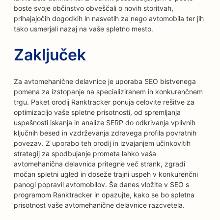
boste svoje občinstvo obveščali o novih storitvah,
prihajajočih dogodkih in nasvetih za nego avtomobila ter jih
tako usmerjali nazaj na vaše spletno mesto.
Zaključek
Za avtomehanične delavnice je uporaba SEO bistvenega
pomena za izstopanje na specializiranem in konkurenčnem
trgu. Paket orodij Ranktracker ponuja celovite rešitve za
optimizacijo vaše spletne prisotnosti, od spremljanja
uspešnosti iskanja in analize SERP do odkrivanja vplivnih
ključnih besed in vzdrževanja zdravega profila povratnih
povezav. Z uporabo teh orodij in izvajanjem učinkovitih
strategij za spodbujanje prometa lahko vaša
avtomehanična delavnica pritegne več strank, zgradi
močan spletni ugled in doseže trajni uspeh v konkurenčni
panogi popravil avtomobilov. Še danes vložite v SEO s
programom Ranktracker in opazujte, kako se bo spletna
prisotnost vaše avtomehanične delavnice razcvetela.