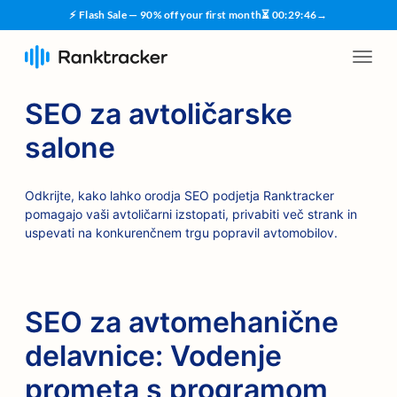
⚡ Flash Sale — 90% off your first month
⏳
00
:
29
:
45
→
SEO za avtoličarske
salone
Odkrijte, kako lahko orodja SEO podjetja Ranktracker
pomagajo vaši avtoličarni izstopati, privabiti več strank in
uspevati na konkurenčnem trgu popravil avtomobilov.
SEO za avtomehanične
delavnice: Vodenje
prometa s programom