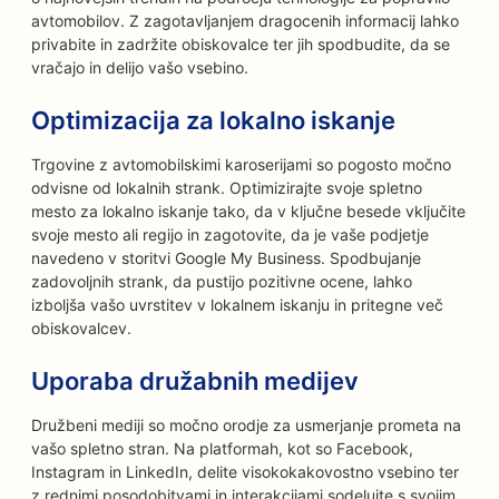
avtomobilov. Z zagotavljanjem dragocenih informacij lahko
privabite in zadržite obiskovalce ter jih spodbudite, da se
vračajo in delijo vašo vsebino.
Optimizacija za lokalno iskanje
Trgovine z avtomobilskimi karoserijami so pogosto močno
odvisne od lokalnih strank. Optimizirajte svoje spletno
mesto za lokalno iskanje tako, da v ključne besede vključite
svoje mesto ali regijo in zagotovite, da je vaše podjetje
navedeno v storitvi Google My Business. Spodbujanje
zadovoljnih strank, da pustijo pozitivne ocene, lahko
izboljša vašo uvrstitev v lokalnem iskanju in pritegne več
obiskovalcev.
Uporaba družabnih medijev
Družbeni mediji so močno orodje za usmerjanje prometa na
vašo spletno stran. Na platformah, kot so Facebook,
Instagram in LinkedIn, delite visokokakovostno vsebino ter
z rednimi posodobitvami in interakcijami sodelujte s svojim