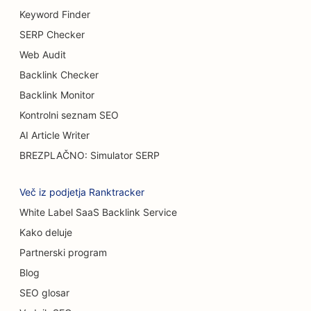
Keyword Finder
SEO za tovornjake za burgerje
SERP Checker
SEO za opeklinske kirurge
Web Audit
Backlink Checker
SEO za kavarne
Backlink Monitor
SEO za trgovine s torticami
Kontrolni seznam SEO
SEO za restavracije s priložnostno prehrano
AI Article Writer
BREZPLAČNO: Simulator SERP
SEO za prodajalne preprog in talnih oblog
SEO za avtopralnice
Več iz podjetja Ranktracker
White Label SaaS Backlink Service
SEO za samopostrežne restavracije
Kako deluje
SEO za avtomobilske salone
Partnerski program
SEO za storitve čiščenja
Blog
SEO glosar
SEO za kiropraktike