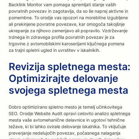
Backlink Monitor vam pomaga spremljati stanje vaših
povratnih povezav in zagotavlja, da so še naprej aktivne in
pomembne. To orodje vas opozori na morebitne izgubljene
ali prekinjene povratne povezave, kar omogoča takojšnje
ukrepanje za njihovo zamenjavo ali popravilo. Vzdrževanje
trdnega in zdravega profila povratnih povezav je za
trgovine z avtomobilskimi karoserijami ključnega pomena
za trajni spletni ugled in uvrstitev v iskalnikih.
Revizija spletnega mesta:
Optimizirajte delovanje
svojega spletnega mesta
Dobro optimizirano spletno mesto je temelj učinkovitega
SEO. Orodje Website Audit opravi celovito analizo spletnega
mesta vaše avtomehanične delavnice in ugotovi tehnične
težave, ki bi lahko ovirale delovanje iskalnika. To vključuje
preverjanje nedelujočih povezav, počasnega nalaganja