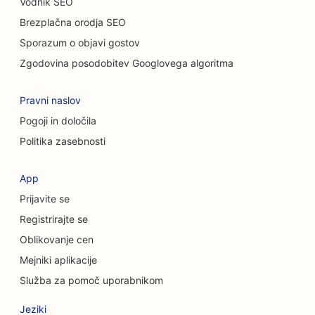
Vodnik SEO
SEO za mačje kavarne
Brezplačna orodja SEO
Sporazum o objavi gostov
SEO za storitve kemičnega pilinga
Zgodovina posodobitev Googlovega algoritma
SEO za trgovine z oblačili
Pravni naslov
SEO za kraniofacialne kirurge
Pogoji in določila
SEO za kavarne
Politika zasebnosti
SEO za kozmetične kirurge
App
SEO za kreditne zadruge
Prijavite se
SEO za svetovalna podjetja
Registrirajte se
Oblikovanje cen
SEO za Delis
Mejniki aplikacije
SEO za storitve dolžniškega svetovanja
Služba za pomoč uporabnikom
SEO za storitve menjave valut
Jeziki