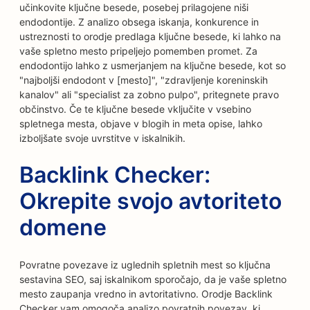
učinkovite ključne besede, posebej prilagojene niši
endodontije. Z analizo obsega iskanja, konkurence in
ustreznosti to orodje predlaga ključne besede, ki lahko na
vaše spletno mesto pripeljejo pomemben promet. Za
endodontijo lahko z usmerjanjem na ključne besede, kot so
"najboljši endodont v [mesto]", "zdravljenje koreninskih
kanalov" ali "specialist za zobno pulpo", pritegnete pravo
občinstvo. Če te ključne besede vključite v vsebino
spletnega mesta, objave v blogih in meta opise, lahko
izboljšate svoje uvrstitve v iskalnikih.
Backlink Checker:
Okrepite svojo avtoriteto
domene
Povratne povezave iz uglednih spletnih mest so ključna
sestavina SEO, saj iskalnikom sporočajo, da je vaše spletno
mesto zaupanja vredno in avtoritativno. Orodje Backlink
Checker vam omogoča analizo povratnih povezav, ki