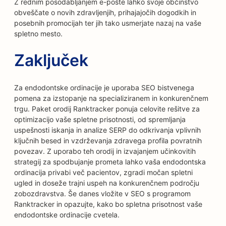
Z rednim posodabljanjem e-pošte lahko svoje občinstvo
obveščate o novih zdravljenjih, prihajajočih dogodkih in
posebnih promocijah ter jih tako usmerjate nazaj na vaše
spletno mesto.
Zaključek
Za endodontske ordinacije je uporaba SEO bistvenega
pomena za izstopanje na specializiranem in konkurenčnem
trgu. Paket orodij Ranktracker ponuja celovite rešitve za
optimizacijo vaše spletne prisotnosti, od spremljanja
uspešnosti iskanja in analize SERP do odkrivanja vplivnih
ključnih besed in vzdrževanja zdravega profila povratnih
povezav. Z uporabo teh orodij in izvajanjem učinkovitih
strategij za spodbujanje prometa lahko vaša endodontska
ordinacija privabi več pacientov, zgradi močan spletni
ugled in doseže trajni uspeh na konkurenčnem področju
zobozdravstva. Še danes vložite v SEO s programom
Ranktracker in opazujte, kako bo spletna prisotnost vaše
endodontske ordinacije cvetela.