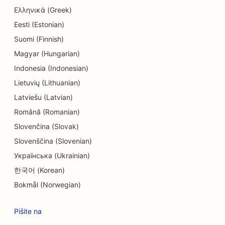
Ελληνικά (Greek)
SEO za trgovine z elektroniko
Eesti (Estonian)
Suomi (Finnish)
SEO za inženirska podjetja
Magyar (Hungarian)
SEO za endodontiste
Indonesia (Indonesian)
SEO za zabavo in rekreacijo
Lietuvių (Lithuanian)
Latviešu (Latvian)
SEO za sobe pobega
Română (Romanian)
EO za etnične restavracije
Slovenčina (Slovak)
SEO za restavracije Farm-to-Table
Slovenščina (Slovenian)
Українська (Ukrainian)
SEO za storitve Facelift
한국어 (Korean)
SEO za družinske restavracije
Bokmål (Norwegian)
SEO za finančne načrtovalce
Pišite na
SEO za restavracije s hitro prehrano