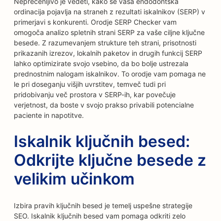
Neprecenljivo je vedeti, kako se vaša endodontska
ordinacija pojavlja na straneh z rezultati iskalnikov (SERP) v
primerjavi s konkurenti. Orodje SERP Checker vam
omogoča analizo spletnih strani SERP za vaše ciljne ključne
besede. Z razumevanjem strukture teh strani, prisotnosti
prikazanih izrezov, lokalnih paketov in drugih funkcij SERP
lahko optimizirate svojo vsebino, da bo bolje ustrezala
prednostnim nalogam iskalnikov. To orodje vam pomaga ne
le pri doseganju višjih uvrstitev, temveč tudi pri
pridobivanju več prostora v SERP-ih, kar povečuje
verjetnost, da boste v svojo prakso privabili potencialne
paciente in napotitve.
Iskalnik ključnih besed:
Odkrijte ključne besede z
velikim učinkom
Izbira pravih ključnih besed je temelj uspešne strategije
SEO. Iskalnik ključnih besed vam pomaga odkriti zelo