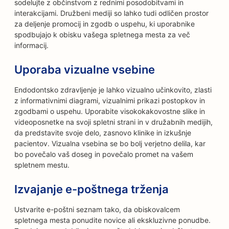
sodelujte z občinstvom z rednimi posodobitvami in
interakcijami. Družbeni mediji so lahko tudi odličen prostor
za deljenje promocij in zgodb o uspehu, ki uporabnike
spodbujajo k obisku vašega spletnega mesta za več
informacij.
Uporaba vizualne vsebine
Endodontsko zdravljenje je lahko vizualno učinkovito, zlasti
z informativnimi diagrami, vizualnimi prikazi postopkov in
zgodbami o uspehu. Uporabite visokokakovostne slike in
videoposnetke na svoji spletni strani in v družabnih medijih,
da predstavite svoje delo, zasnovo klinike in izkušnje
pacientov. Vizualna vsebina se bo bolj verjetno delila, kar
bo povečalo vaš doseg in povečalo promet na vašem
spletnem mestu.
Izvajanje e-poštnega trženja
Ustvarite e-poštni seznam tako, da obiskovalcem
spletnega mesta ponudite novice ali ekskluzivne ponudbe.