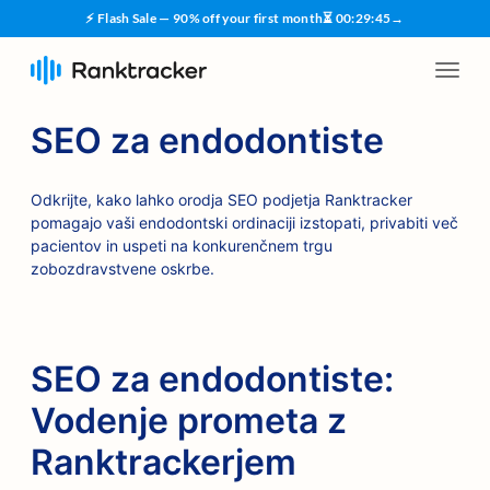
⚡ Flash Sale — 90% off your first month
⏳
00
:
29
:
45
→
SEO za endodontiste
Odkrijte, kako lahko orodja SEO podjetja Ranktracker
pomagajo vaši endodontski ordinaciji izstopati, privabiti več
pacientov in uspeti na konkurenčnem trgu
zobozdravstvene oskrbe.
SEO za endodontiste:
Vodenje prometa z
Ranktrackerjem