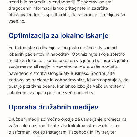
trendih in napredku v endodontiji. Z zagotavljanjem
dragocenih informacij lahko pritegnete in zadržite
obiskovalce ter jih spodbudite, da se vračajo in delijo vašo
vsebino.
Optimizacija za lokalno iskanje
Endodontske ordinacije so pogosto močno odvisne od
lokalnih pacientov in napotitev. Optimizirajte svoje spletno
mesto za lokalno iskanje tako, da v ključne besede vključite
svoje mesto ali regijo in zagotovite, da je vaše podjetje
navedeno v storitvi Google My Business. Spodbujajte
zadovoljne paciente in zobozdravnike, ki vas napotujejo, da
pustijo pozitivne ocene, kar lahko izboljša vašo uvrstitev v
lokalnem iskanju in pritegne več pacientov.
Uporaba družabnih medijev
Družbeni mediji so močno orodje za usmerjanje prometa na
vašo spletno stran. Delite visokokakovostno vsebino na
platformah, kot so Instagram, Facebook in Twitter, ter