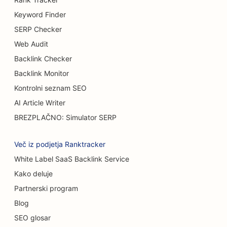
Keyword Finder
SEO za tovornjake za burgerje
SERP Checker
SEO za opeklinske kirurge
Web Audit
Backlink Checker
SEO za kavarne
Backlink Monitor
SEO za trgovine s torticami
Kontrolni seznam SEO
SEO za restavracije s priložnostno prehrano
AI Article Writer
BREZPLAČNO: Simulator SERP
SEO za prodajalne preprog in talnih oblog
SEO za avtopralnice
Več iz podjetja Ranktracker
White Label SaaS Backlink Service
SEO za samopostrežne restavracije
Kako deluje
SEO za avtomobilske salone
Partnerski program
SEO za storitve čiščenja
Blog
SEO glosar
SEO za kiropraktike