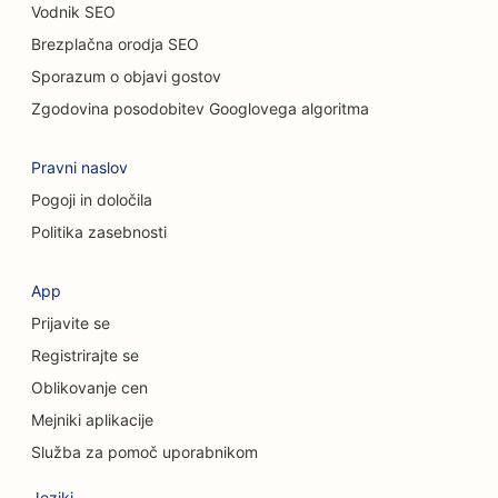
Vodnik SEO
SEO za mačje kavarne
Brezplačna orodja SEO
Sporazum o objavi gostov
SEO za storitve kemičnega pilinga
Zgodovina posodobitev Googlovega algoritma
SEO za trgovine z oblačili
Pravni naslov
SEO za kraniofacialne kirurge
Pogoji in določila
SEO za kavarne
Politika zasebnosti
SEO za kozmetične kirurge
App
SEO za kreditne zadruge
Prijavite se
SEO za svetovalna podjetja
Registrirajte se
Oblikovanje cen
SEO za Delis
Mejniki aplikacije
SEO za storitve dolžniškega svetovanja
Služba za pomoč uporabnikom
SEO za storitve menjave valut
Jeziki