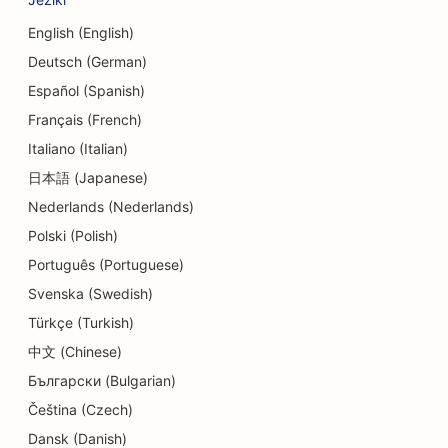
SEO za plesne studie
English (English)
Deutsch (German)
SEO za storitve dermabrazije
Español (Spanish)
SEO za vrtce
Français (French)
SEO za zobozdravstvene klinike
Italiano (Italian)
日本語 (Japanese)
SEO za trgovine s podrobnostmi
Nederlands (Nederlands)
SEO za restavracije
Polski (Polish)
SEO za trgovine s torticami
Português (Portuguese)
Svenska (Swedish)
SEO za storitve izobraževanja in otroškega
Türkçe (Turkish)
varstva
中文 (Chinese)
SEO za trgovine s krofki
Български (Bulgarian)
SEO za električarje
Čeština (Czech)
Dansk (Danish)
SEO za kemične čistilnice