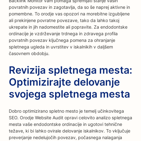
Backlink Monitor vam pomaga spremljati stanje vaših
povratnih povezav in zagotavlja, da so še naprej aktivne in
pomembne. To orodje vas opozori na morebitne izgubljene
ali prekinjene povratne povezave, tako da lahko takoj
ukrepate in jih nadomestite ali popravite. Za endodontske
ordinacije je vzdrževanje trdnega in zdravega profila
povratnih povezav ključnega pomena za ohranjanje
spletnega ugleda in uvrstitev v iskalnikih v daljšem
časovnem obdobju.
Revizija spletnega mesta:
Optimizirajte delovanje
svojega spletnega mesta
Dobro optimizirano spletno mesto je temelj učinkovitega
SEO. Orodje Website Audit opravi celovito analizo spletnega
mesta vaše endodontske ordinacije in ugotovi tehnične
težave, ki bi lahko ovirale delovanje iskalnikov. To vključuje
preverjanje nedelujočih povezav, počasnega nalaganja