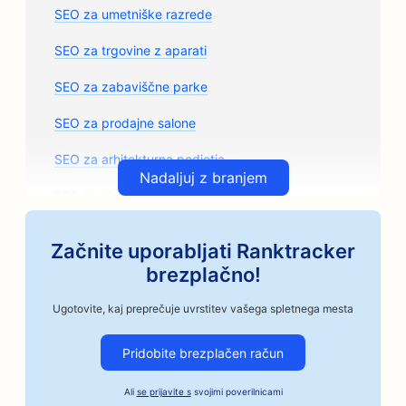
SEO za umetniške razrede
SEO za trgovine z aparati
SEO za zabaviščne parke
SEO za prodajne salone
SEO za arhitekturna podjetja
Nadaljuj z branjem
SEO za obrtne pražarne kave
SEO za trgovine z avtomobilskimi deli
Začnite uporabljati Ranktracker
SEO za avtomehanične delavnice
brezplačno!
SEO za avtoličarske salone
Ugotovite, kaj preprečuje uvrstitev vašega spletnega mesta
SEO za avtomobilska podjetja
Pridobite brezplačen račun
SEO za storitve Bail Bonds
Ali
se prijavite s
svojimi poverilnicami