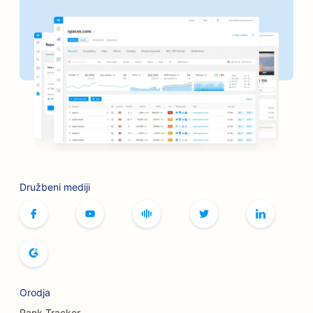
SEO za banke
SEO za pekarne
SEO za frizerske salone
SEO za sklepe za peko na žaru
SEO za butike
SEO za storitve botoksa in polnil
SEO za kegljišča
Družbeni mediji
SEO za kavarne z namiznimi igrami
SEO za knjigarne
SEO za pekarne kruha
SEO za pivovarne
Orodja
SEO za storitve povečanja prsi
Rank Tracker