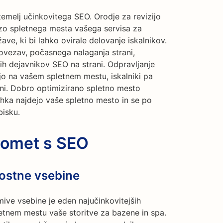
emelj učinkovitega SEO. Orodje za revizijo
izo spletnega mesta vašega servisa za
ave, ki bi lahko ovirale delovanje iskalnikov.
povezav, počasnega nalaganja strani,
gih dejavnikov SEO na strani. Odpravljanje
jo na vašem spletnem mestu, iskalniki pa
rani. Dobro optimizirano spletno mesto
ahka najdejo vaše spletno mesto in se po
bisku.
romet s SEO
ostne vsebine
ive vsebine je eden najučinkovitejših
tnem mestu vaše storitve za bazene in spa.