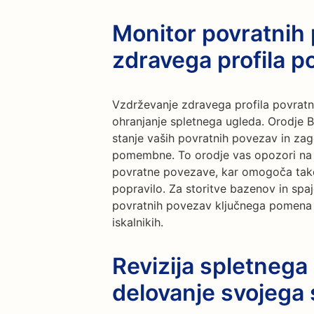
Monitor povratnih
zdravega profila p
Vzdrževanje zdravega profila povrat
ohranjanje spletnega ugleda. Orodje 
stanje vaših povratnih povezav in zago
pomembne. To orodje vas opozori na m
povratne povezave, kar omogoča tako
popravilo. Za storitve bazenov in spaj
povratnih povezav ključnega pomena za
iskalnikih.
Revizija spletnega
delovanje svojega