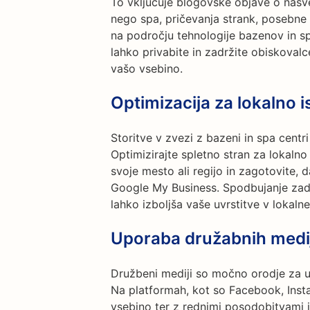
To vključuje blogovske objave o nasv
nego spa, pričevanja strank, posebne 
na področju tehnologije bazenov in s
lahko privabite in zadržite obiskovalce
vašo vsebino.
Optimizacija za lokalno i
Storitve v zvezi z bazeni in spa centr
Optimizirajte spletno stran za lokalno
svoje mesto ali regijo in zagotovite, 
Google My Business. Spodbujanje zadov
lahko izboljša vaše uvrstitve v lokaln
Uporaba družabnih medi
Družbeni mediji so močno orodje za u
Na platformah, kot so Facebook, Inst
vsebino ter z rednimi posodobitvami i