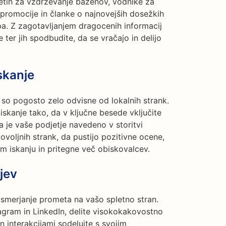
etih za vzdrževanje bazenov, vodnike za
promocije in članke o najnovejših dosežkih
pa. Z zagotavljanjem dragocenih informacij
 ter jih spodbudite, da se vračajo in delijo
skanje
i so pogosto zelo odvisne od lokalnih strank.
 iskanje tako, da v ključne besede vključite
da je vaše podjetje navedeno v storitvi
oljnih strank, da pustijo pozitivne ocene,
em iskanju in pritegne več obiskovalcev.
jev
smerjanje prometa na vašo spletno stran.
agram in LinkedIn, delite visokokakovostno
n interakcijami sodelujte s svojim