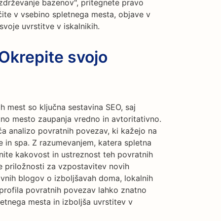
 vzdrževanje bazenov", pritegnete pravo
čite v vsebino spletnega mesta, objave v
svoje uvrstitve v iskalnikih.
Okrepite svojo
h mest so ključna sestavina SEO, saj
tno mesto zaupanja vredno in avtoritativno.
 analizo povratnih povezav, ki kažejo na
e in spa. Z razumevanjem, katera spletna
ite kakovost in ustreznost teh povratnih
 priložnosti za vzpostavitev novih
ivnih blogov o izboljšavah doma, lokalnih
v profila povratnih povezav lahko znatno
tnega mesta in izboljša uvrstitev v