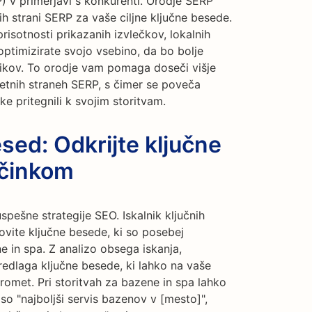
P) v primerjavi s konkurenti. Orodje SERP
 strani SERP za vaše ciljne ključne besede.
risotnosti prikazanih izvlečkov, lokalnih
optimizirate svojo vsebino, da bo bolje
ikov. To orodje vam pomaga doseči višje
letnih straneh SERP, s čimer se poveča
ke pritegnili k svojim storitvam.
esed: Odkrijte ključne
učinkom
uspešne strategije SEO. Iskalnik ključnih
vite ključne besede, ki so posebej
ne in spa. Z analizo obsega iskanja,
redlaga ključne besede, ki lahko na vaše
omet. Pri storitvah za bazene in spa lahko
so "najboljši servis bazenov v [mesto]",