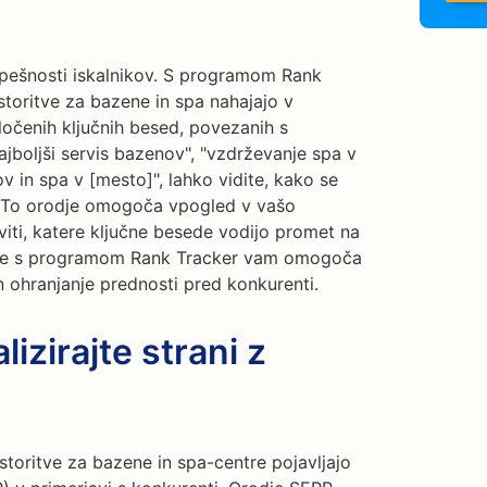
spešnosti iskalnikov. S programom Rank
storitve za bazene in spa nahajajo v
oločenih ključnih besed, povezanih s
ajboljši servis bazenov", "vzdrževanje spa v
nov in spa v [mesto]", lahko vidite, kako se
. To orodje omogoča vpogled v vašo
ti, katere ključne besede vodijo promet na
nje s programom Rank Tracker vam omogoča
n ohranjanje prednosti pred konkurenti.
izirajte strani z
storitve za bazene in spa-centre pojavljajo