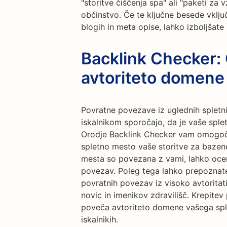
"storitve čiščenja spa" ali "paketi za
občinstvo. Če te ključne besede vklju
blogih in meta opise, lahko izboljšate 
Backlink Checker: 
avtoriteto domene
Povratne povezave iz uglednih spletni
iskalnikom sporočajo, da je vaše sple
Orodje Backlink Checker vam omogoča
spletno mesto vaše storitve za bazen
mesta so povezana z vami, lahko ocen
povezav. Poleg tega lahko prepoznate
povratnih povezav iz visoko avtoritat
novic in imenikov zdravilišč. Krepite
poveča avtoriteto domene vašega sple
iskalnikih.