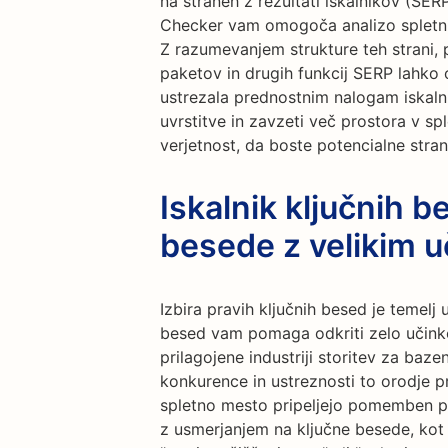
na straneh z rezultati iskalnikov (SER
Checker vam omogoča analizo spletnih
Z razumevanjem strukture teh strani, p
paketov in drugih funkcij SERP lahko 
ustrezala prednostnim nalogam iskaln
uvrstitve in zavzeti več prostora v sp
verjetnost, da boste potencialne stran
Iskalnik ključnih b
besede z velikim 
Izbira pravih ključnih besed je temelj 
besed vam pomaga odkriti zelo učinko
prilagojene industriji storitev za baze
konkurence in ustreznosti to orodje p
spletno mesto pripeljejo pomemben pr
z usmerjanjem na ključne besede, kot 