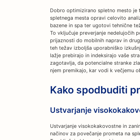
Dobro optimizirano spletno mesto je t
spletnega mesta opravi celovito anal
bazene in spa ter ugotovi tehnične tež
To vključuje preverjanje nedelujočih 
prijaznosti do mobilnih naprav in dru
teh težav izboljša uporabniško izkušn
lažje prebirajo in indeksirajo vaše st
zagotavlja, da potencialne stranke zl
njem premikajo, kar vodi k večjemu o
Kako spodbuditi p
Ustvarjanje visokokakov
Ustvarjanje visokokakovostne in zanim
načinov za povečanje prometa na sple