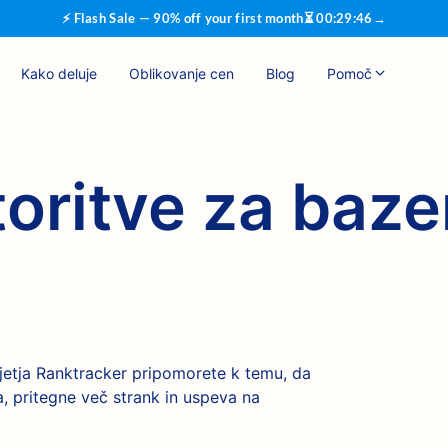
⚡ Flash Sale — 90% off your first month
⏳
00
:
29
:
46
→
Kako deluje
Oblikovanje cen
Blog
Pomoč
oritve za baze
jetja Ranktracker pripomorete k temu, da
a, pritegne več strank in uspeva na