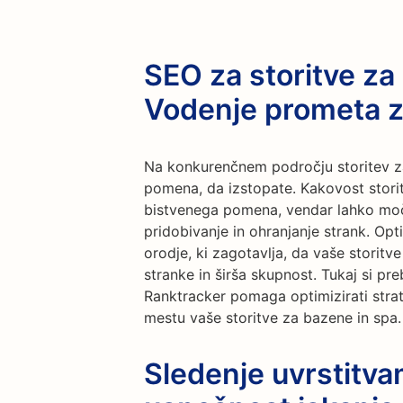
SEO za storitve za
Vodenje prometa z
Na konkurenčnem področju storitev za
pomena, da izstopate. Kakovost storit
bistvenega pomena, vendar lahko močn
pridobivanje in ohranjanje strank. Opt
orodje, ki zagotavlja, da vaše storitv
stranke in širša skupnost. Tukaj si pr
Ranktracker pomaga optimizirati stra
mestu vaše storitve za bazene in spa.
Sledenje uvrstitva