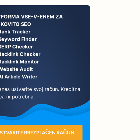
TFORMA VSE-V-ENEM ZA
NKOVITO SEO
Rank Tracker
Keyword Finder
SERP Checker
Backlink Checker
Backlink Monitor
Website Audit
AI Article Writer
nes ustvarite svoj račun. Kreditna
ca ni potrebna.
STVARITE BREZPLAČEN RAČUN