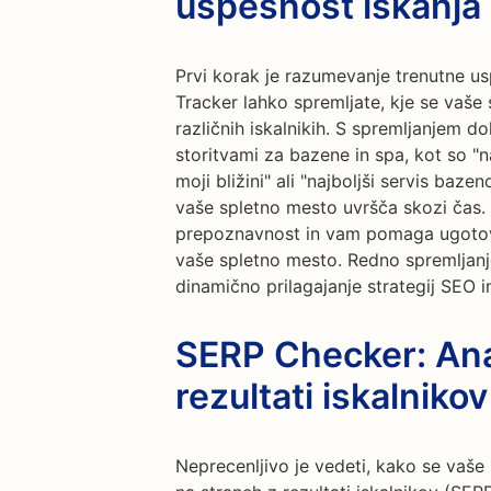
uspešnost iskanja
Prvi korak je razumevanje trenutne u
Tracker lahko spremljate, kje se vaše 
različnih iskalnikih. S spremljanjem d
storitvami za bazene in spa, kot so "n
moji bližini" ali "najboljši servis baze
vaše spletno mesto uvršča skozi čas
prepoznavnost in vam pomaga ugotovi
vaše spletno mesto. Redno spremlja
dinamično prilagajanje strategij SEO i
SERP Checker: Anal
rezultati iskalnikov
Neprecenljivo je vedeti, kako se vaše 