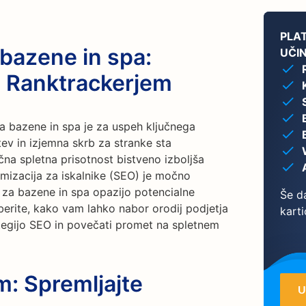
PLA
 bazene in spa:
UČI
 Ranktrackerjem
 bazene in spa je za uspeh ključnega
ev in izjemna skrb za stranke sta
a spletna prisotnost bistveno izboljša
imizacija za iskalnike (SEO) je močno
e za bazene in spa opazijo potencialne
Še da
eberite, kako vam lahko nabor orodij podjetja
karti
tegijo SEO in povečati promet na spletnem
m: Spremljajte
U