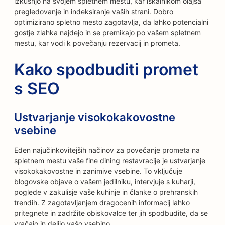
izkušnjo na svojem spletnem mestu, kar iskalnikom olajša
pregledovanje in indeksiranje vaših strani. Dobro
optimizirano spletno mesto zagotavlja, da lahko potencialni
gostje zlahka najdejo in se premikajo po vašem spletnem
mestu, kar vodi k povečanju rezervacij in prometa.
Kako spodbuditi promet
s SEO
Ustvarjanje visokokakovostne
vsebine
Eden najučinkovitejših načinov za povečanje prometa na
spletnem mestu vaše fine dining restavracije je ustvarjanje
visokokakovostne in zanimive vsebine. To vključuje
blogovske objave o vašem jedilniku, intervjuje s kuharji,
poglede v zakulisje vaše kuhinje in članke o prehranskih
trendih. Z zagotavljanjem dragocenih informacij lahko
pritegnete in zadržite obiskovalce ter jih spodbudite, da se
vračajo in delijo vašo vsebino.