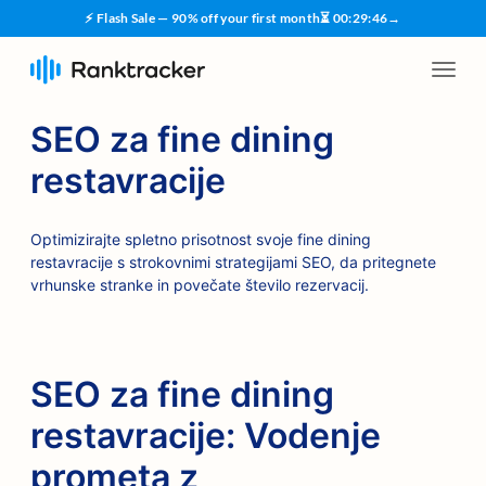
⚡ Flash Sale — 90% off your first month
⏳
00
:
29
:
45
→
SEO za fine dining
restavracije
Optimizirajte spletno prisotnost svoje fine dining
restavracije s strokovnimi strategijami SEO, da pritegnete
vrhunske stranke in povečate število rezervacij.
SEO za fine dining
restavracije: Vodenje
prometa z