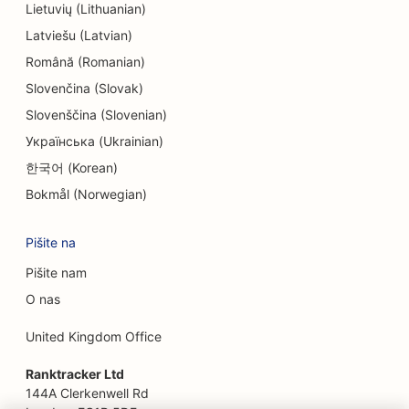
SEO za inženirska podjetja
Lietuvių (Lithuanian)
Latviešu (Latvian)
EO za etnične restavracije
Română (Romanian)
SEO za sobe pobega
Slovenčina (Slovak)
SEO za storitve Facelift
Slovenščina (Slovenian)
Українська (Ukrainian)
SEO za družinske restavracije
한국어 (Korean)
SEO za restavracije Farm-to-Table
Bokmål (Norwegian)
SEO za finančne načrtovalce
Pišite na
SEO za finančne storitve
Pišite nam
SEO za fine dining restavracije
O nas
SEO za restavracije s hitro prehrano
United Kingdom Office
SEO za cvetličarje
Ranktracker Ltd
144A Clerkenwell Rd
SEO za živilske dvorane