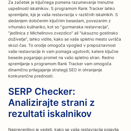
Za začetek je ključnega pomena razumevanje trenutne
uspešnosti iskalnikov. S programom Rank Tracker lahko
spremljate, kje je vaša restavracija v različnih iskalnikih. S
sledenjem določenim ključnim besedam, povezanim z
vrhunsko kulinariko, kot so "gurmanska restavracija",
"jedilnica z Michelinovo zvezdico" ali "luksuzno gostinsko
doživetje", lahko vidite, kako se vaše spletno mesto uvršča
skozi čas. To orodje omogoča vpogled v prepoznavnost
vaše restavracije in vam pomaga ugotoviti, katere ključne
besede poganjajo promet na vašo spletno stran. Redno
spremljanje s programom Rank Tracker vam omogoča
dinamično prilagajanje strategij SEO in ohranjanje
konkurenčne prednosti.
SERP Checker:
Analizirajte strani z
rezultati iskalnikov
Neprecenljivo je vedeti, kako se vaša restavracija pojavlja