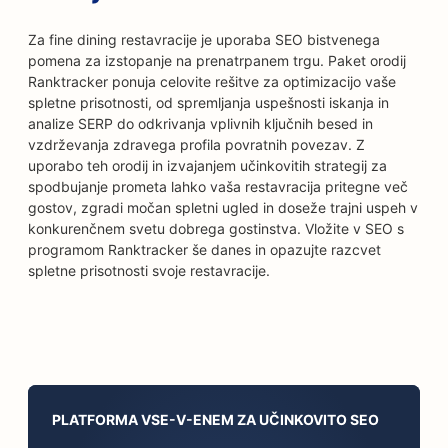
Za fine dining restavracije je uporaba SEO bistvenega
pomena za izstopanje na prenatrpanem trgu. Paket orodij
Ranktracker ponuja celovite rešitve za optimizacijo vaše
spletne prisotnosti, od spremljanja uspešnosti iskanja in
analize SERP do odkrivanja vplivnih ključnih besed in
vzdrževanja zdravega profila povratnih povezav. Z
uporabo teh orodij in izvajanjem učinkovitih strategij za
spodbujanje prometa lahko vaša restavracija pritegne več
gostov, zgradi močan spletni ugled in doseže trajni uspeh v
konkurenčnem svetu dobrega gostinstva. Vložite v SEO s
programom Ranktracker še danes in opazujte razcvet
spletne prisotnosti svoje restavracije.
PLATFORMA VSE-V-ENEM ZA UČINKOVITO SEO