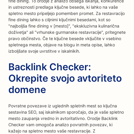
fine dining. To orodje z analizo obsega iskanja, konkurence
in ustreznosti predlaga ključne besede, ki lahko na vaše
spletno mesto pripeljejo pomemben promet. Za restavracijo
fine dining lahko s ciljnimi ključnimi besedami, kot so
"najboljša fine dining v [mesto]", "ekskluzivna kulinarična
doživetja" ali "vrhunske gurmanske restavracije", pritegnete
pravo občinstvo. Če te ključne besede vključite v vsebino
spletnega mesta, objave na blogu in meta opise, lahko
izboljšate svoje uvrstitve v iskalnikih.
Backlink Checker:
Okrepite svojo avtoriteto
domene
Povratne povezave iz uglednih spletnih mest so ključna
sestavina SEO, saj iskalnikom sporočajo, da je vaše spletno
mesto zaupanja vredno in avtoritativno. Orodje Backlink
Checker vam omogoča analizo povratnih povezav, ki
kažejo na spletno mesto vaše restavracije. Z