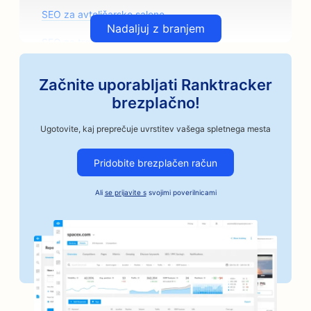
SEO za avtoličarske salone
Nadaljuj z branjem
SEO za trgovine z avtomobilskimi deli
SEO za umetniške razrede
Začnite uporabljati Ranktracker
SEO za avtomehanične delavnice
brezplačno!
SEO za obrtne pražarne kave
Ugotovite, kaj preprečuje uvrstitev vašega spletnega mesta
SEO za storitve Bail Bonds
Pridobite brezplačen račun
SEO za avtomobilska podjetja
Ali
se prijavite s
svojimi poverilnicami
SEO za pekarne
SEO za frizerske salone
SEO za banke
SEO za knjigarne