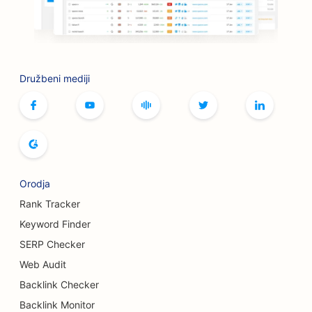
SEO za sklepe za peko na žaru
SEO za kavarne z namiznimi igrami
SEO za storitve botoksa in polnil
Družbeni mediji
SEO za butike
SEO za pekarne kruha
SEO za kegljišča
SEO za pivovarne
Orodja
SEO za storitve povečanja prsi
Rank Tracker
Keyword Finder
SEO za samopostrežne restavracije
SERP Checker
SEO za tovornjake za burgerje
Web Audit
Backlink Checker
SEO za trgovine s torticami
Backlink Monitor