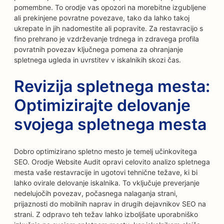
pomembne. To orodje vas opozori na morebitne izgubljene
ali prekinjene povratne povezave, tako da lahko takoj
ukrepate in jih nadomestite ali popravite. Za restavracijo s
fino prehrano je vzdrževanje trdnega in zdravega profila
povratnih povezav ključnega pomena za ohranjanje
spletnega ugleda in uvrstitev v iskalnikih skozi čas.
Revizija spletnega mesta:
Optimizirajte delovanje
svojega spletnega mesta
Dobro optimizirano spletno mesto je temelj učinkovitega
SEO. Orodje Website Audit opravi celovito analizo spletnega
mesta vaše restavracije in ugotovi tehnične težave, ki bi
lahko ovirale delovanje iskalnika. To vključuje preverjanje
nedelujočih povezav, počasnega nalaganja strani,
prijaznosti do mobilnih naprav in drugih dejavnikov SEO na
strani. Z odpravo teh težav lahko izboljšate uporabniško