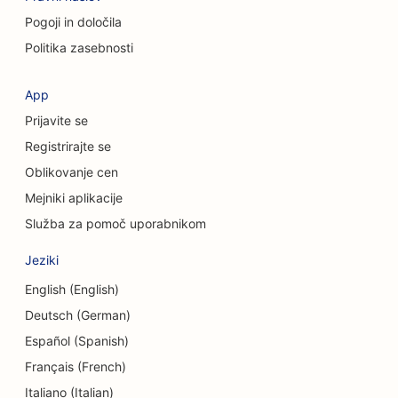
Pogoji in določila
SEO za kozmetične kirurge
Politika zasebnosti
SEO za trgovine z oblačili
App
SEO za storitve menjave valut
Prijavite se
SEO za kraniofacialne kirurge
Registrirajte se
Oblikovanje cen
SEO za kreditne zadruge
Mejniki aplikacije
SEO za trgovine s torticami
Služba za pomoč uporabnikom
SEO za plesne studie
Jeziki
SEO za vrtce
English (English)
Deutsch (German)
SEO za storitve dolžniškega svetovanja
Español (Spanish)
SEO za zobozdravstvene klinike
Français (French)
SEO za Delis
Italiano (Italian)