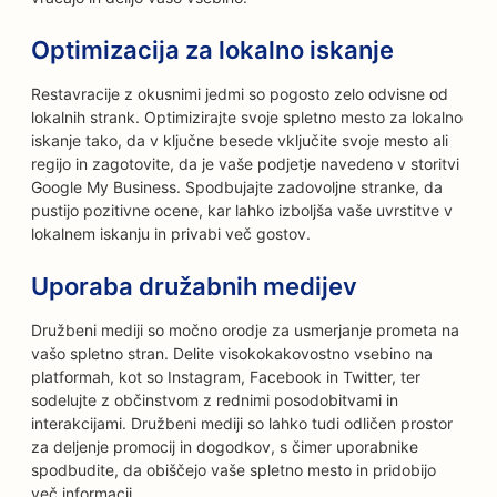
Optimizacija za lokalno iskanje
Restavracije z okusnimi jedmi so pogosto zelo odvisne od
lokalnih strank. Optimizirajte svoje spletno mesto za lokalno
iskanje tako, da v ključne besede vključite svoje mesto ali
regijo in zagotovite, da je vaše podjetje navedeno v storitvi
Google My Business. Spodbujajte zadovoljne stranke, da
pustijo pozitivne ocene, kar lahko izboljša vaše uvrstitve v
lokalnem iskanju in privabi več gostov.
Uporaba družabnih medijev
Družbeni mediji so močno orodje za usmerjanje prometa na
vašo spletno stran. Delite visokokakovostno vsebino na
platformah, kot so Instagram, Facebook in Twitter, ter
sodelujte z občinstvom z rednimi posodobitvami in
interakcijami. Družbeni mediji so lahko tudi odličen prostor
za deljenje promocij in dogodkov, s čimer uporabnike
spodbudite, da obiščejo vaše spletno mesto in pridobijo
več informacij.