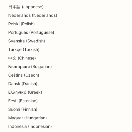
日本語 (Japanese)
SEO za restavracije
Nederlands (Nederlands)
SEO za storitve dermabrazije
Polski (Polish)
SEO za trgovine s podrobnostmi
Português (Portuguese)
Svenska (Swedish)
SEO za trgovine s krofki
Türkçe (Turkish)
SEO za storitve izobraževanja in otroškega
中文 (Chinese)
varstva
Български (Bulgarian)
SEO za kemične čistilnice
Čeština (Czech)
Dansk (Danish)
SEO za električarje
Ελληνικά (Greek)
SEO za trgovine z elektroniko
Eesti (Estonian)
Suomi (Finnish)
SEO za endodontiste
Magyar (Hungarian)
SEO za zabavo in rekreacijo
Indonesia (Indonesian)