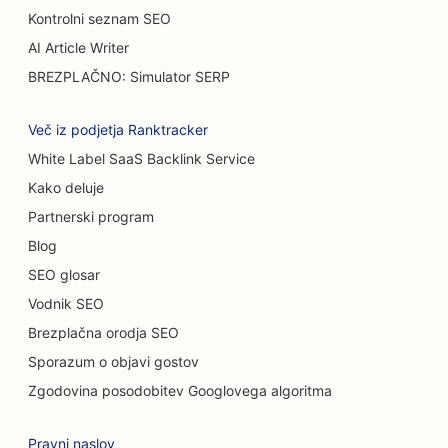
SEO za avtomobilske salone
Kontrolni seznam SEO
SEO za opeklinske kirurge
AI Article Writer
BREZPLAČNO: Simulator SERP
SEO za avtopralnice
SEO za kavarne
Več iz podjetja Ranktracker
White Label SaaS Backlink Service
SEO za prodajalne preprog in talnih oblog
Kako deluje
SEO za restavracije s priložnostno prehrano
Partnerski program
SEO za storitve kemičnega pilinga
Blog
SEO glosar
SEO za mačje kavarne
Vodnik SEO
SEO za kiropraktike
Brezplačna orodja SEO
Sporazum o objavi gostov
SEO za storitve čiščenja
Zgodovina posodobitev Googlovega algoritma
SEO za kavarne
Pravni naslov
SEO za svetovalna podjetja