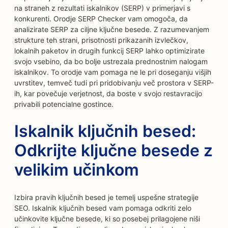
na straneh z rezultati iskalnikov (SERP) v primerjavi s
konkurenti. Orodje SERP Checker vam omogoča, da
analizirate SERP za ciljne ključne besede. Z razumevanjem
strukture teh strani, prisotnosti prikazanih izvlečkov,
lokalnih paketov in drugih funkcij SERP lahko optimizirate
svojo vsebino, da bo bolje ustrezala prednostnim nalogam
iskalnikov. To orodje vam pomaga ne le pri doseganju višjih
uvrstitev, temveč tudi pri pridobivanju več prostora v SERP-
ih, kar povečuje verjetnost, da boste v svojo restavracijo
privabili potencialne gostince.
Iskalnik ključnih besed:
Odkrijte ključne besede z
velikim učinkom
Izbira pravih ključnih besed je temelj uspešne strategije
SEO. Iskalnik ključnih besed vam pomaga odkriti zelo
učinkovite ključne besede, ki so posebej prilagojene niši