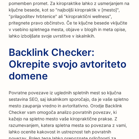
pomemben promet. Za kiropraktike lahko z usmerjanjem na
ključne besede, kot so "najboljši kiropraktik v [mesto]",
"prilagoditev hrbtenice" ali "kiropraktični wellness",
pritegnete pravo občinstvo. Če te ključne besede vključite
v vsebino spletnega mesta, objave v blogih in meta opise,
lahko izboljšate svoje uvrstitve v iskalnikih.
Backlink Checker:
Okrepite svojo avtoriteto
domene
Povratne povezave iz uglednih spletnih mest so ključna
sestavina SEO, saj iskalnikom sporočajo, da je vaše spletno
mesto zaupanja vredno in avtoritativno. Orodje Backlink
Checker vam omogoča analizo povratnih povezav, ki
kažejo na spletno mesto vaše kiropraktične prakse. Z
razumevanjem, katera spletna mesta so povezana z vami,
lahko ocenite kakovost in ustreznost teh povratnih
povezav. Poleg tega lahko prepoznate priložnosti za