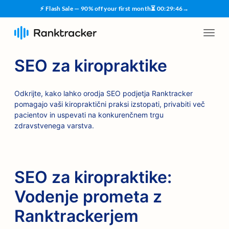
⚡ Flash Sale — 90% off your first month
⏳
00
:
29
:
45
→
SEO za kiropraktike
Odkrijte, kako lahko orodja SEO podjetja Ranktracker
pomagajo vaši kiropraktični praksi izstopati, privabiti več
pacientov in uspevati na konkurenčnem trgu
zdravstvenega varstva.
SEO za kiropraktike:
Vodenje prometa z
Ranktrackerjem