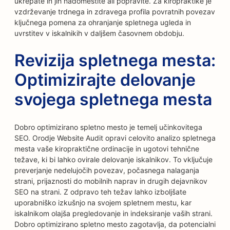
ukrepate in jih nadomestite ali popravite. Za kiropraktike je
vzdrževanje trdnega in zdravega profila povratnih povezav
ključnega pomena za ohranjanje spletnega ugleda in
uvrstitev v iskalnikih v daljšem časovnem obdobju.
Revizija spletnega mesta:
Optimizirajte delovanje
svojega spletnega mesta
Dobro optimizirano spletno mesto je temelj učinkovitega
SEO. Orodje Website Audit opravi celovito analizo spletnega
mesta vaše kiropraktične ordinacije in ugotovi tehnične
težave, ki bi lahko ovirale delovanje iskalnikov. To vključuje
preverjanje nedelujočih povezav, počasnega nalaganja
strani, prijaznosti do mobilnih naprav in drugih dejavnikov
SEO na strani. Z odpravo teh težav lahko izboljšate
uporabniško izkušnjo na svojem spletnem mestu, kar
iskalnikom olajša pregledovanje in indeksiranje vaših strani.
Dobro optimizirano spletno mesto zagotavlja, da potencialni