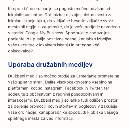
Kiropraktične ordinacije so pogosto močno odvisne od
lokalnih pacientov. Optimizirajte svoje spletno mesto za
lokalno iskanje tako, da v ključne besede vključite svoje
mesto ali regijo in zagotovite, da je vaše podjetje navedeno
v storitvi Google My Business. Spodbujajte zadovoljne
paciente, da pustijo pozitivne ocene, kar lahko izboljša
vaše uvrstitve v lokalnem iskanju in pritegne več
obiskovalcev.
Uporaba družabnih medijev
Družbeni mediji so močno orodje za usmerjanje prometa na
vašo spletno stran. Delite visokokakovostno vsebino na
platformah, kot so Instagram, Facebook in Twitter, ter
sodelujte z občinstvom z rednimi posodobitvami in
interakcijami. Družbeni mediji so lahko tudi odličen prostor
za deljenje promocij, novih storitev in pogledov v zakulisje
vaše ordinacije, kar uporabnike spodbudi k obisku vašega
spletnega mesta za več informacij.