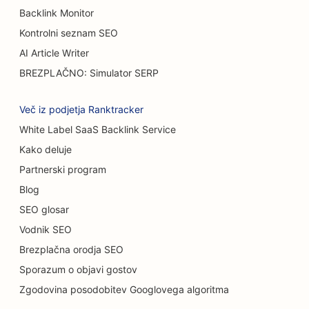
Backlink Monitor
SEO za trgovine s torticami
Kontrolni seznam SEO
SEO za restavracije s priložnostno prehrano
AI Article Writer
BREZPLAČNO: Simulator SERP
SEO za prodajalne preprog in talnih oblog
SEO za avtopralnice
Več iz podjetja Ranktracker
White Label SaaS Backlink Service
SEO za samopostrežne restavracije
Kako deluje
SEO za avtomobilske salone
Partnerski program
SEO za storitve čiščenja
Blog
SEO glosar
SEO za kiropraktike
Vodnik SEO
SEO za mačje kavarne
Brezplačna orodja SEO
Sporazum o objavi gostov
SEO za storitve kemičnega pilinga
Zgodovina posodobitev Googlovega algoritma
SEO za trgovine z oblačili