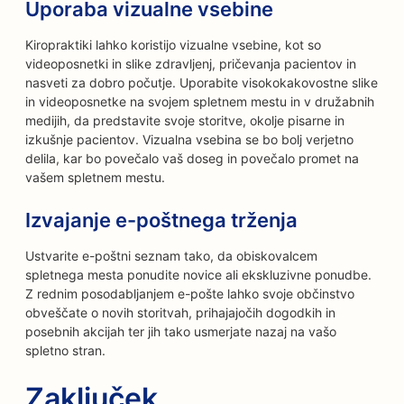
Uporaba vizualne vsebine
Kiropraktiki lahko koristijo vizualne vsebine, kot so
videoposnetki in slike zdravljenj, pričevanja pacientov in
nasveti za dobro počutje. Uporabite visokokakovostne slike
in videoposnetke na svojem spletnem mestu in v družabnih
medijih, da predstavite svoje storitve, okolje pisarne in
izkušnje pacientov. Vizualna vsebina se bo bolj verjetno
delila, kar bo povečalo vaš doseg in povečalo promet na
vašem spletnem mestu.
Izvajanje e-poštnega trženja
Ustvarite e-poštni seznam tako, da obiskovalcem
spletnega mesta ponudite novice ali ekskluzivne ponudbe.
Z rednim posodabljanjem e-pošte lahko svoje občinstvo
obveščate o novih storitvah, prihajajočih dogodkih in
posebnih akcijah ter jih tako usmerjate nazaj na vašo
spletno stran.
Zaključek