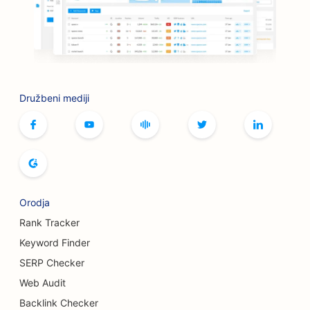
SEO za sklepe za peko na žaru
SEO za butike
SEO za storitve botoksa in polnil
SEO za kegljišča
Družbeni mediji
SEO za kavarne z namiznimi igrami
SEO za knjigarne
SEO za pekarne kruha
SEO za pivovarne
Orodja
SEO za storitve povečanja prsi
Rank Tracker
Keyword Finder
SEO za tovornjake za burgerje
SERP Checker
SEO za opeklinske kirurge
Web Audit
Backlink Checker
SEO za kavarne