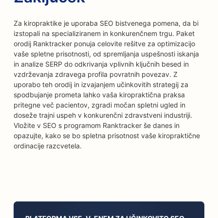
Za kiropraktike je uporaba SEO bistvenega pomena, da bi
izstopali na specializiranem in konkurenčnem trgu. Paket
orodij Ranktracker ponuja celovite rešitve za optimizacijo
vaše spletne prisotnosti, od spremljanja uspešnosti iskanja
in analize SERP do odkrivanja vplivnih ključnih besed in
vzdrževanja zdravega profila povratnih povezav. Z
uporabo teh orodij in izvajanjem učinkovitih strategij za
spodbujanje prometa lahko vaša kiropraktična praksa
pritegne več pacientov, zgradi močan spletni ugled in
doseže trajni uspeh v konkurenčni zdravstveni industriji.
Vložite v SEO s programom Ranktracker še danes in
opazujte, kako se bo spletna prisotnost vaše kiropraktične
ordinacije razcvetela.