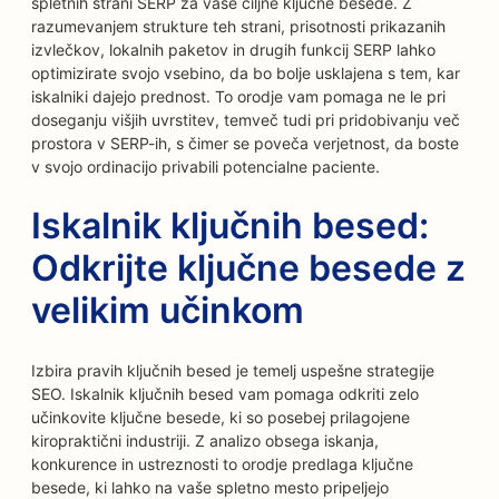
spletnih strani SERP za vaše ciljne ključne besede. Z
razumevanjem strukture teh strani, prisotnosti prikazanih
izvlečkov, lokalnih paketov in drugih funkcij SERP lahko
optimizirate svojo vsebino, da bo bolje usklajena s tem, kar
iskalniki dajejo prednost. To orodje vam pomaga ne le pri
doseganju višjih uvrstitev, temveč tudi pri pridobivanju več
prostora v SERP-ih, s čimer se poveča verjetnost, da boste
v svojo ordinacijo privabili potencialne paciente.
Iskalnik ključnih besed:
Odkrijte ključne besede z
velikim učinkom
Izbira pravih ključnih besed je temelj uspešne strategije
SEO. Iskalnik ključnih besed vam pomaga odkriti zelo
učinkovite ključne besede, ki so posebej prilagojene
kiropraktični industriji. Z analizo obsega iskanja,
konkurence in ustreznosti to orodje predlaga ključne
besede, ki lahko na vaše spletno mesto pripeljejo