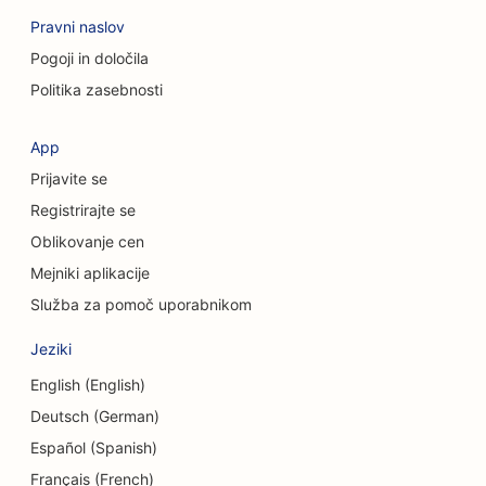
Pravni naslov
SEO za kraniofacialne kirurge
Pogoji in določila
SEO za kavarne
Politika zasebnosti
SEO za kozmetične kirurge
App
SEO za kreditne zadruge
Prijavite se
SEO za svetovalna podjetja
Registrirajte se
Oblikovanje cen
SEO za Delis
Mejniki aplikacije
SEO za storitve dolžniškega svetovanja
Služba za pomoč uporabnikom
SEO za storitve menjave valut
Jeziki
SEO za plesne studie
English (English)
Deutsch (German)
SEO za storitve dermabrazije
Español (Spanish)
SEO za vrtce
Français (French)