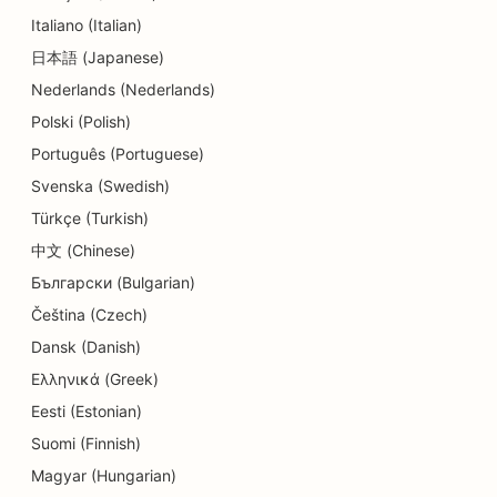
SEO za zobozdravstvene klinike
Italiano (Italian)
日本語 (Japanese)
SEO za trgovine s podrobnostmi
Nederlands (Nederlands)
SEO za restavracije
Polski (Polish)
SEO za trgovine s torticami
Português (Portuguese)
Svenska (Swedish)
SEO za storitve izobraževanja in otroškega
Türkçe (Turkish)
varstva
中文 (Chinese)
SEO za trgovine s krofki
Български (Bulgarian)
SEO za električarje
Čeština (Czech)
Dansk (Danish)
SEO za kemične čistilnice
Ελληνικά (Greek)
SEO za trgovine z elektroniko
Eesti (Estonian)
Suomi (Finnish)
SEO za inženirska podjetja
Magyar (Hungarian)
SEO za endodontiste