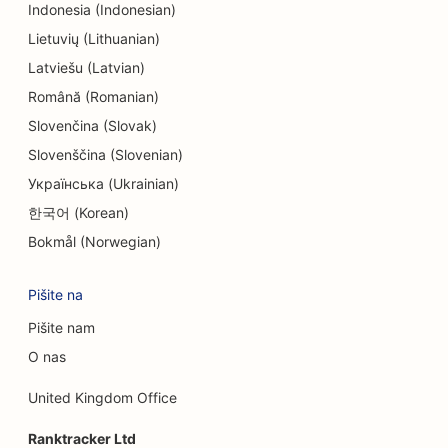
Indonesia (Indonesian)
SEO za zabavo in rekreacijo
Lietuvių (Lithuanian)
Latviešu (Latvian)
SEO za sobe pobega
Română (Romanian)
EO za etnične restavracije
Slovenčina (Slovak)
SEO za restavracije Farm-to-Table
Slovenščina (Slovenian)
Українська (Ukrainian)
SEO za storitve Facelift
한국어 (Korean)
SEO za družinske restavracije
Bokmål (Norwegian)
SEO za finančne načrtovalce
Pišite na
SEO za restavracije s hitro prehrano
Pišite nam
SEO za cvetličarje
O nas
SEO za fine dining restavracije
United Kingdom Office
SEO za finančne storitve
Ranktracker Ltd