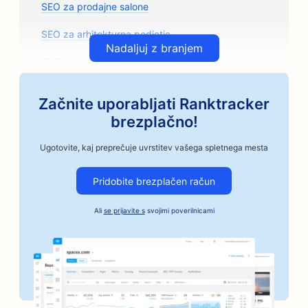
SEO za prodajne salone
SEO za arhitekturna podjetja
Nadaljuj z branjem
SEO za obrtne pražarne kave
SEO za trgovine z avtomobilskimi deli
Začnite uporabljati Ranktracker
SEO za avtomehanične delavnice
brezplačno!
SEO za avtoličarske salone
Ugotovite, kaj preprečuje uvrstitev vašega spletnega mesta
SEO za avtomobilska podjetja
Pridobite brezplačen račun
SEO za storitve Bail Bonds
Ali
se prijavite s
svojimi poverilnicami
SEO za banke
SEO za pekarne
SEO za frizerske salone