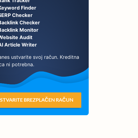
Rank Tracker
Keyword Finder
SERP Checker
Backlink Checker
Backlink Monitor
Website Audit
AI Article Writer
nes ustvarite svoj račun. Kreditna
ca ni potrebna.
STVARITE BREZPLAČEN RAČUN