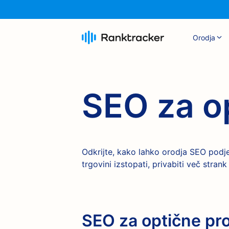
Orodja
SEO za o
Odkrijte, kako lahko orodja SEO podj
trgovini izstopati, privabiti več stra
SEO za optične pr