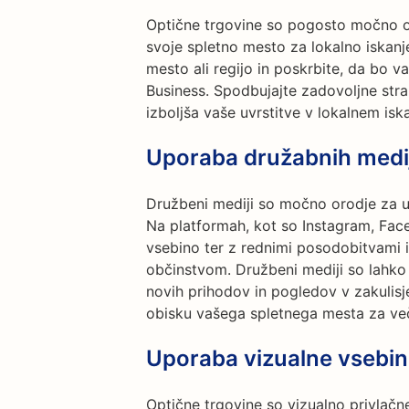
Optične trgovine so pogosto močno od
svoje spletno mesto za lokalno iskanje
mesto ali regijo in poskrbite, da bo 
Business. Spodbujajte zadovoljne stra
izboljša vaše uvrstitve v lokalnem isk
Uporaba družabnih medi
Družbeni mediji so močno orodje za u
Na platformah, kot so Instagram, Fac
vsebino ter z rednimi posodobitvami i
občinstvom. Družbeni mediji so lahko 
novih prihodov in pogledov v zakulisj
obisku vašega spletnega mesta za več
Uporaba vizualne vsebi
Optične trgovine so vizualno privlačn