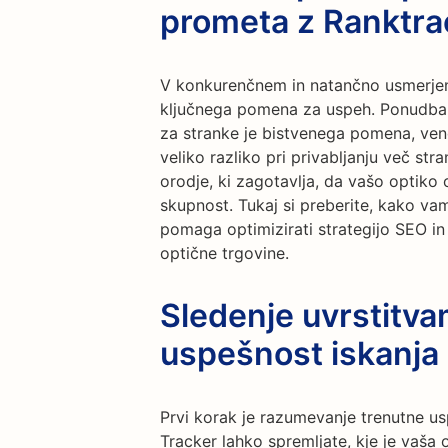
prometa z Ranktra
V konkurenčnem in natančno usmerjene
ključnega pomena za uspeh. Ponudba v
za stranke je bistvenega pomena, ve
veliko razliko pri privabljanju več st
orodje, ki zagotavlja, da vašo optiko 
skupnost. Tukaj si preberite, kako va
pomaga optimizirati strategijo SEO i
optične trgovine.
Sledenje uvrstitva
uspešnost iskanja
Prvi korak je razumevanje trenutne u
Tracker lahko spremljate, kje je vaša o