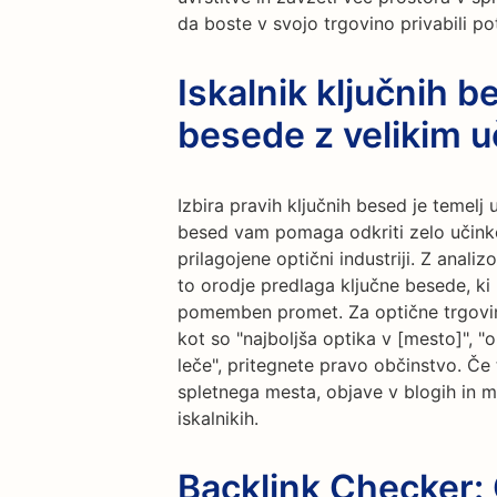
da boste v svojo trgovino privabili po
Iskalnik ključnih b
besede z velikim 
Izbira pravih ključnih besed je temelj 
besed vam pomaga odkriti zelo učinko
prilagojene optični industriji. Z anali
to orodje predlaga ključne besede, ki
pomemben promet. Za optične trgovin
kot so "najboljša optika v [mesto]", "
leče", pritegnete pravo občinstvo. Če 
spletnega mesta, objave v blogih in me
iskalnikih.
Backlink Checker: 