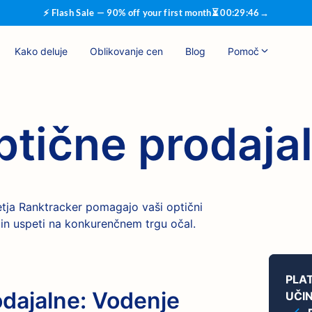
⚡ Flash Sale — 90% off your first month
⏳
00
:
29
:
46
→
Kako deluje
Oblikovanje cen
Blog
Pomoč
ptične prodaja
etja Ranktracker pomagajo vaši optični
nk in uspeti na konkurenčnem trgu očal.
PLA
odajalne: Vodenje
UČI