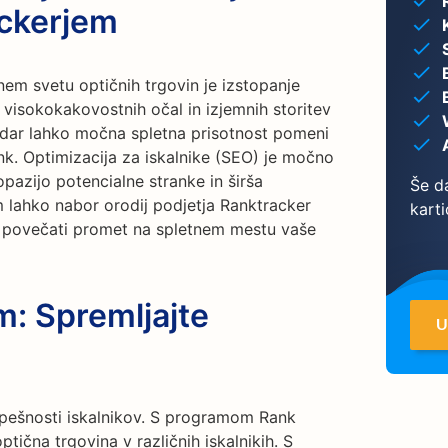
ckerjem
m svetu optičnih trgovin je izstopanje
isokokakovostnih očal in izjemnih storitev
ndar lahko močna spletna prisotnost pomeni
rank. Optimizacija za iskalnike (SEO) je močno
opazijo potencialne stranke in širša
Še da
m lahko nabor orodij podjetja Ranktracker
karti
n povečati promet na spletnem mestu vaše
m: Spremljajte
U
spešnosti iskalnikov. S programom Rank
ptična trgovina v različnih iskalnikih. S