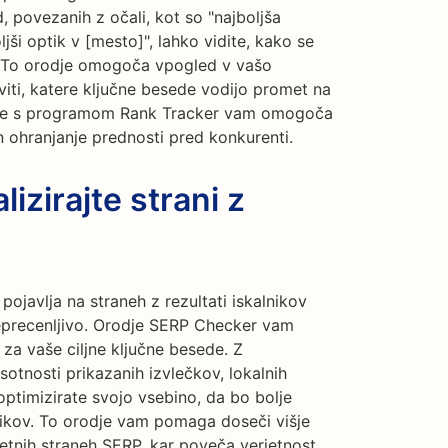
, povezanih z očali, kot so "najboljša
oljši optik v [mesto]", lahko vidite, kako se
. To orodje omogoča vpogled v vašo
ti, katere ključne besede vodijo promet na
nje s programom Rank Tracker vam omogoča
n ohranjanje prednosti pred konkurenti.
izirajte strani z
pojavlja na straneh z rezultati iskalnikov
neprecenljivo. Orodje SERP Checker vam
za vaše ciljne ključne besede. Z
sotnosti prikazanih izvlečkov, lokalnih
optimizirate svojo vsebino, da bo bolje
ikov. To orodje vam pomaga doseči višje
letnih straneh SERP, kar poveča verjetnost,