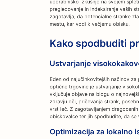
uporabniško izkušnjo na svojem splet
pregledovanje in indeksiranje vaših s
zagotavlja, da potencialne stranke zl
mestu, kar vodi k večjemu obisku.
Kako spodbuditi p
Ustvarjanje visokokakov
Eden od najučinkovitejših načinov z
optične trgovine je ustvarjanje visok
vključuje objave na blogu o najnovejš
zdravju oči, pričevanja strank, posebn
vrst leč. Z zagotavljanjem dragocenih 
obiskovalce ter jih spodbudite, da se 
Optimizacija za lokalno i