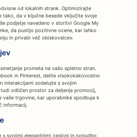
visne od lokalnih strank. Optimizirajte
 tako, da v ključne besede vključite svoje
vaše podjetje navedeno v storitvi Google My
nke, da pustijo pozitivne ocene, kar lahko
anju in privabi več obiskovalcev.
jev
smerjanje prometa na vašo spletno stran.
ebook in Pinterest, delite visokokakovostno
n interakcijami sodelujte s svojim
tudi odličen prostor za deljenje promocij,
e vaše trgovine, kar uporabnike spodbuja k
 informacij.
ne
e s svojimi elegantnimi zasloni in ponudbo