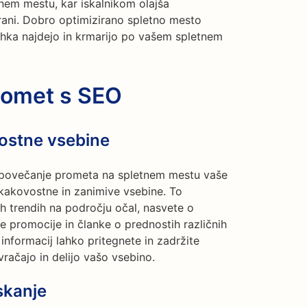
nem mestu, kar iskalnikom olajša
trani. Dobro optimizirano spletno mesto
ahka najdejo in krmarijo po vašem spletnem
romet s SEO
ostne vsebine
a povečanje prometa na spletnem mestu vaše
okakovostne in zanimive vsebine. To
ih trendih na področju očal, nasvete o
e promocije in članke o prednostih različnih
informacij lahko pritegnete in zadržite
vračajo in delijo vašo vsebino.
skanje