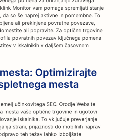
stvenega pomena za ohranjanje zdravega
cklink Monitor vam pomaga spremljati stanje
a, da so še naprej aktivne in pomembne. To
bljene ali prekinjene povratne povezave,
domestite ali popravite. Za optične trgovine
rofila povratnih povezav ključnega pomena
stitev v iskalnikih v daljšem časovnem
 mesta: Optimizirajte
 spletnega mesta
temelj učinkovitega SEO. Orodje Website
ga mesta vaše optične trgovine in ugotovi
lovanje iskalnika. To vključuje preverjanje
nja strani, prijaznosti do mobilnih naprav
 odpravo teh težav lahko izboljšate