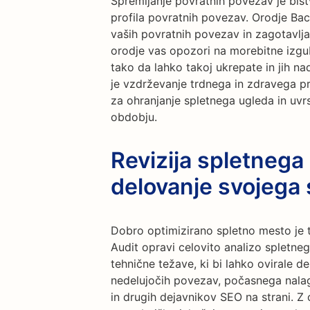
Spremljanje povratnih povezav je bi
profila povratnih povezav. Orodje Ba
vaših povratnih povezav in zagotavlj
orodje vas opozori na morebitne izgu
tako da lahko takoj ukrepate in jih na
je vzdrževanje trdnega in zdravega p
za ohranjanje spletnega ugleda in uvr
obdobju.
Revizija spletnega
delovanje svojega
Dobro optimizirano spletno mesto je 
Audit opravi celovito analizo spletne
tehnične težave, ki bi lahko ovirale de
nedelujočih povezav, počasnega nalaga
in drugih dejavnikov SEO na strani. Z