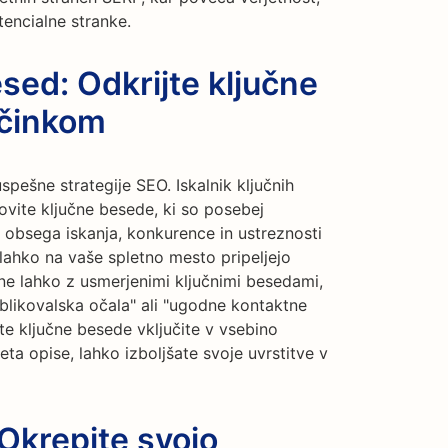
tencialne stranke.
esed: Odkrijte ključne
učinkom
uspešne strategije SEO. Iskalnik ključnih
vite ključne besede, ki so posebej
zo obsega iskanja, konkurence in ustreznosti
 lahko na vaše spletno mesto pripeljejo
e lahko z usmerjenimi ključnimi besedami,
oblikovalska očala" ali "ugodne kontaktne
te ključne besede vključite v vsebino
ta opise, lahko izboljšate svoje uvrstitve v
Okrepite svojo