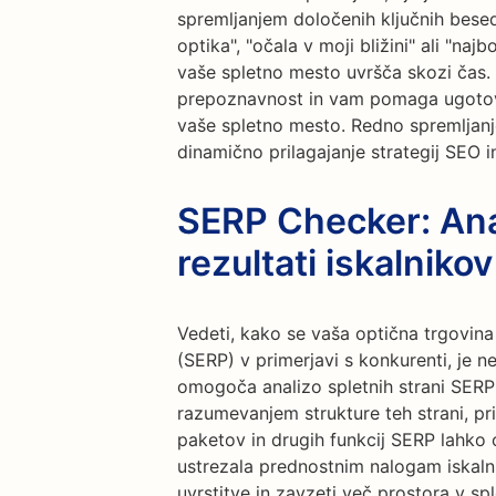
spremljanjem določenih ključnih besed
optika", "očala v moji bližini" ali "najb
vaše spletno mesto uvršča skozi čas
prepoznavnost in vam pomaga ugotovi
vaše spletno mesto. Redno spremlja
dinamično prilagajanje strategij SEO i
SERP Checker: Anal
rezultati iskalnikov
Vedeti, kako se vaša optična trgovina 
(SERP) v primerjavi s konkurenti, je 
omogoča analizo spletnih strani SERP 
razumevanjem strukture teh strani, pri
paketov in drugih funkcij SERP lahko 
ustrezala prednostnim nalogam iskaln
uvrstitve in zavzeti več prostora v sp